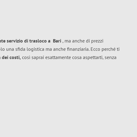
nte
servizio di trasloco
a
Bari
, ma anche di prezzi
lo una sfida logistica ma anche finanziaria. Ecco perché ti
dei costi,
così saprai esattamente cosa aspettarti, senza