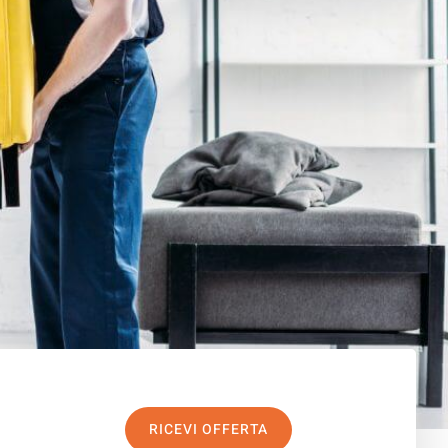
RICEVI OFFERTA