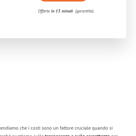
Offerta
in 15 minuti
(garantita).
rendiamo che i costi sono un fattore cruciale quando si