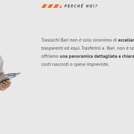
PERCHÉ NOI?
Traslochi Bari non è solo sinonimo di
eccelle
trasparenti ed equi. Trasferirsi a
Bari
non è so
offriamo
una panoramica dettagliata e chiara 
costi nascosti o spese impreviste.