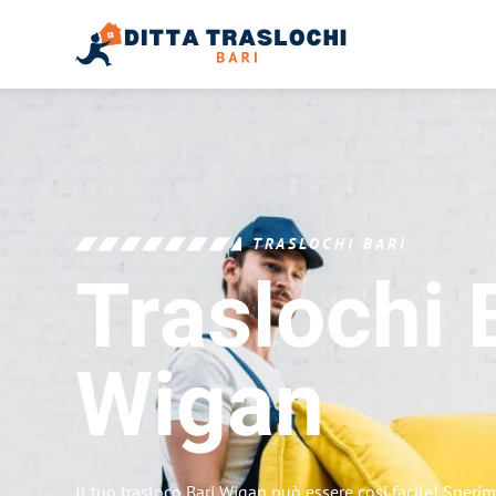
TRASLOCHI BARI
Traslochi 
Wigan
Il tuo trasloco Bari Wigan può essere così facile! Speri