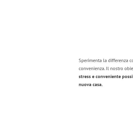
Sperimenta la differenza con
convenienza. Il nostro obie
stress e conveniente possi
nuova casa.