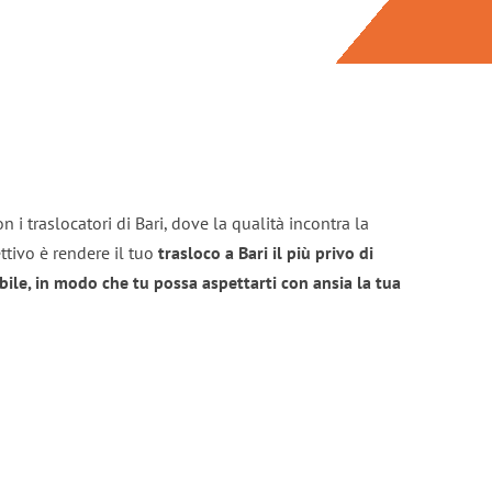
 i traslocatori di Bari, dove la qualità incontra la
ttivo è rendere il tuo
trasloco a Bari il più privo di
bile, in modo che tu possa aspettarti con ansia la tua