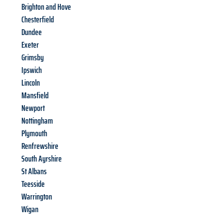
Brighton and Hove
Chesterfield
Dundee
Exeter
Grimsby
Ipswich
Lincoln
Mansfield
Newport
Nottingham
Plymouth
Renfrewshire
South Ayrshire
St Albans
Teesside
Warrington
Wigan