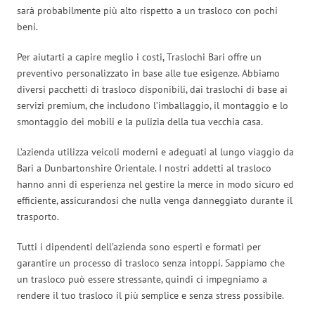
sarà probabilmente più alto rispetto a un trasloco con pochi
beni.
Per aiutarti a capire meglio i costi, Traslochi Bari offre un
preventivo personalizzato in base alle tue esigenze. Abbiamo
diversi pacchetti di trasloco disponibili, dai traslochi di base ai
servizi premium, che includono l’imballaggio, il montaggio e lo
smontaggio dei mobili e la pulizia della tua vecchia casa.
L’azienda utilizza veicoli moderni e adeguati al lungo viaggio da
Bari a Dunbartonshire Orientale. I nostri addetti al trasloco
hanno anni di esperienza nel gestire la merce in modo sicuro ed
efficiente, assicurandosi che nulla venga danneggiato durante il
trasporto.
Tutti i dipendenti dell’azienda sono esperti e formati per
garantire un processo di trasloco senza intoppi. Sappiamo che
un trasloco può essere stressante, quindi ci impegniamo a
rendere il tuo trasloco il più semplice e senza stress possibile.