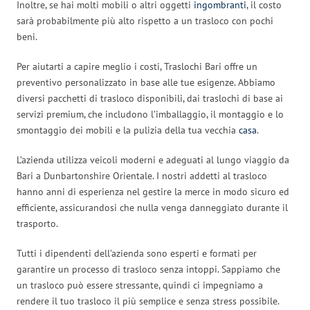
Inoltre, se hai molti mobili o altri oggetti
ingombranti
, il costo
sarà probabilmente più alto rispetto a un trasloco con pochi
beni.
Per aiutarti a capire meglio i costi, Traslochi Bari offre un
preventivo personalizzato in base alle tue esigenze. Abbiamo
diversi pacchetti di trasloco disponibili, dai traslochi di base ai
servizi premium, che includono l’imballaggio, il montaggio e lo
smontaggio dei mobili e la pulizia della tua vecchia
casa
.
L’azienda utilizza veicoli moderni e adeguati al lungo viaggio da
Bari a Dunbartonshire Orientale. I nostri addetti al trasloco
hanno anni di esperienza nel gestire la merce in modo sicuro ed
efficiente, assicurandosi che nulla venga danneggiato durante il
trasporto.
Tutti i dipendenti dell’azienda sono esperti e formati per
garantire un processo di trasloco senza intoppi. Sappiamo che
un trasloco può essere stressante, quindi ci impegniamo a
rendere il tuo trasloco il più semplice e senza stress possibile.