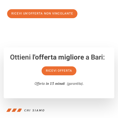
verso un trasloco senza stress a East Dunbartonshire
RICEVI UN'OFFERTA NON VINCOLANTE
100% non vincolante – Risposta garantita entro 15 minuti.
Ottieni
l'offerta migliore
a Bari:
RICEVI OFFERTA
Offerta
in 15 minuti
(garantita).
CHI SIAMO