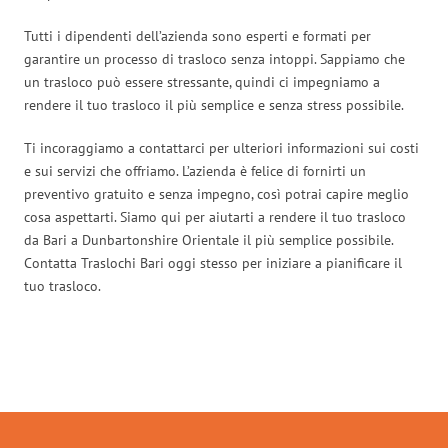
Tutti i dipendenti dell’azienda sono esperti e formati per
garantire un processo di trasloco senza intoppi. Sappiamo che
un trasloco può essere stressante, quindi ci impegniamo a
rendere il tuo trasloco il più semplice e senza stress possibile.
Ti incoraggiamo a contattarci per ulteriori informazioni sui costi
e sui servizi che offriamo. L’azienda è felice di fornirti un
preventivo gratuito e senza impegno, così potrai capire meglio
cosa aspettarti. Siamo qui per aiutarti a rendere il tuo trasloco
da Bari a Dunbartonshire Orientale il più semplice possibile.
Contatta Traslochi Bari oggi stesso per iniziare a pianificare il
tuo trasloco.
Traslochi Bari in numeri: