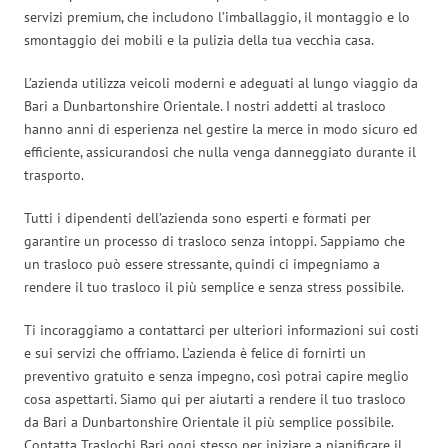
servizi premium, che includono l’imballaggio, il montaggio e lo
smontaggio dei mobili e la pulizia della tua vecchia casa.
L’azienda utilizza veicoli moderni e adeguati al lungo viaggio da
Bari a Dunbartonshire Orientale. I nostri addetti al trasloco
hanno anni di esperienza nel gestire la merce in modo sicuro ed
efficiente, assicurandosi che nulla venga danneggiato durante il
trasporto.
Tutti i dipendenti dell’azienda sono esperti e formati per
garantire un processo di trasloco senza intoppi. Sappiamo che
un trasloco può essere stressante, quindi ci impegniamo a
rendere il tuo trasloco il più semplice e senza stress possibile.
Ti incoraggiamo a contattarci per ulteriori informazioni sui costi
e sui servizi che offriamo. L’azienda è felice di fornirti un
preventivo gratuito e senza impegno, così potrai capire meglio
cosa aspettarti. Siamo qui per aiutarti a rendere il tuo trasloco
da Bari a Dunbartonshire Orientale il più semplice possibile.
Contatta Traslochi Bari oggi stesso per iniziare a pianificare il