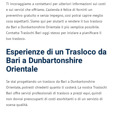
Ti incoraggiamo a contattarci per ulteriori informazioni sui costi
e sui servizi che offriamo. L’azienda è felice di fornirti un
preventivo gratuito e senza impegno, così potrai capire meglio
cosa aspettarti. Siamo qui per aiutarti a rendere il tuo trasloco
da Bari a Dunbartonshire Orientale il più semplice possibile.
Contatta Traslochi Bari oggi stesso per iniziare a pianificare il
tuo trasloco.
Esperienze di un Trasloco da
Bari a Dunbartonshire
Orientale
Se stai progettando un trasloco da Bari a Dunbartonshire
Orientale, potresti chiederti quanto ti costerà. La nostra Traslochi
Bari offre servizi professionali di trasloco a prezzi equi, quindi
non dovrai preoccuparti di costi esorbitanti o di un servizio di
scarsa qualità.