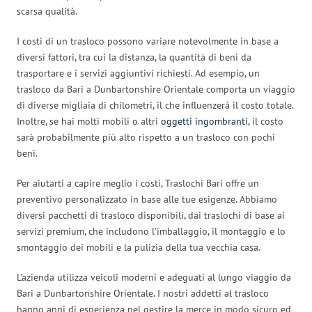
scarsa qualità.
I costi di un trasloco possono variare notevolmente in base a
diversi fattori, tra cui la distanza, la quantità di beni da
trasportare e i servizi aggiuntivi richiesti. Ad esempio, un
trasloco da Bari a Dunbartonshire Orientale comporta un viaggio
di diverse migliaia di chilometri, il che influenzerà il costo totale.
Inoltre, se hai molti mobili o altri
oggetti ingombranti
, il costo
sarà probabilmente più alto rispetto a un trasloco con pochi
beni.
Per aiutarti a capire meglio i costi, Traslochi Bari offre un
preventivo personalizzato in base alle tue esigenze. Abbiamo
diversi pacchetti di trasloco disponibili, dai traslochi di base ai
servizi premium, che includono l’imballaggio, il montaggio e lo
smontaggio dei mobili e la pulizia della tua vecchia casa.
L’azienda utilizza veicoli moderni e adeguati al lungo viaggio da
Bari a Dunbartonshire Orientale. I nostri addetti al trasloco
hanno anni di esperienza nel gestire la merce in modo sicuro ed