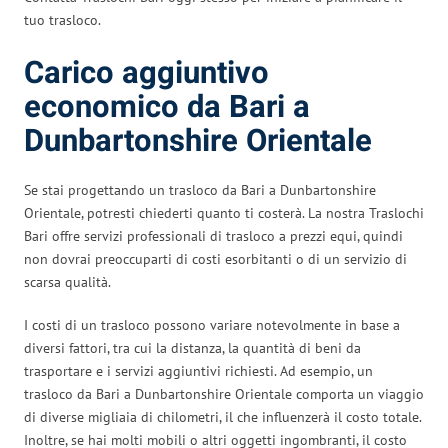
tuo trasloco.
Carico aggiuntivo
economico da Bari a
Dunbartonshire Orientale
Se stai progettando un trasloco da Bari a Dunbartonshire
Orientale, potresti chiederti quanto ti costerà. La nostra Traslochi
Bari offre servizi professionali di trasloco a prezzi equi, quindi
non dovrai preoccuparti di costi esorbitanti o di un servizio di
scarsa qualità.
I costi di un trasloco possono variare notevolmente in base a
diversi fattori, tra cui la distanza, la quantità di beni da
trasportare e i servizi aggiuntivi richiesti. Ad esempio, un
trasloco da Bari a Dunbartonshire Orientale comporta un viaggio
di diverse migliaia di chilometri, il che influenzerà il costo totale.
Inoltre, se hai molti mobili o altri oggetti ingombranti, il costo