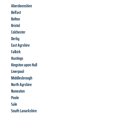
Aberdeenshire
Belfast
Bolton
Bristol
Colchester
Derby
East Ayrshire
Falkirk
Hastings
Kingston upon Hull
Liverpool
Middlesbrough
North Ayrshire
Nuneaton
Poole
Sale
South Lanarkshire