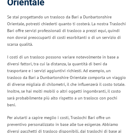
Orientale
Se stai progettando un trasloco da Bari a Dunbartonshire
Orientale, potresti chiederti quanto ti costerà. La nostra Traslochi
Bari offre servizi professionali di trasloco a prezzi equi, quindi
non dovrai preoccuparti di costi esorbitanti o di un servizio di
scarsa qualità.
I costi di un trasloco possono variare notevolmente in base a
diversi fattori, tra cui la distanza, la quantità di beni da
trasportare e i servizi aggiuntivi richiesti. Ad esempio, un
trasloco da Bari a Dunbartonshire Orientale comporta un viaggio
di diverse migliaia di chilometri, il che influenzerà il costo totale.
Inoltre, se hai molti mobili o altri oggetti ingombranti, il costo
sarà probabilmente più alto rispetto a un trasloco con pochi
beni.
Per aiutarti a capire meglio i costi, Traslochi Bari offre un
preventivo personalizzato in base alle tue esigenze. Abbiamo
diversi pacchetti di trasloco disponibili, dai traslochi di base ai