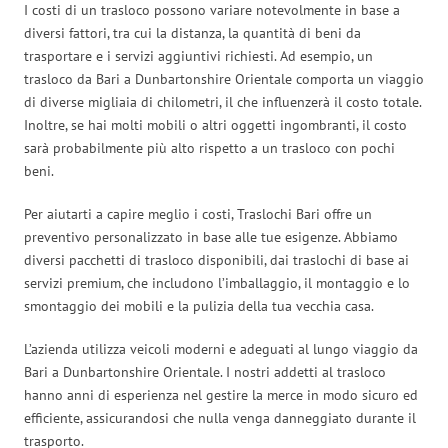
I costi di un trasloco possono variare notevolmente in base a
diversi fattori, tra cui la distanza, la quantità di beni da
trasportare e i servizi aggiuntivi richiesti. Ad esempio, un
trasloco da Bari a Dunbartonshire Orientale comporta un viaggio
di diverse migliaia di chilometri, il che influenzerà il costo totale.
Inoltre, se hai molti mobili o altri oggetti ingombranti, il costo
sarà probabilmente più alto rispetto a un trasloco con pochi
beni.
Per aiutarti a capire meglio i costi, Traslochi Bari offre un
preventivo personalizzato in base alle tue esigenze. Abbiamo
diversi pacchetti di trasloco disponibili, dai traslochi di base ai
servizi premium, che includono l’imballaggio, il montaggio e lo
smontaggio dei mobili e la pulizia della tua vecchia casa.
L’azienda utilizza veicoli moderni e adeguati al lungo viaggio da
Bari a Dunbartonshire Orientale. I nostri addetti al trasloco
hanno anni di esperienza nel gestire la merce in modo sicuro ed
efficiente, assicurandosi che nulla venga danneggiato durante il
trasporto.