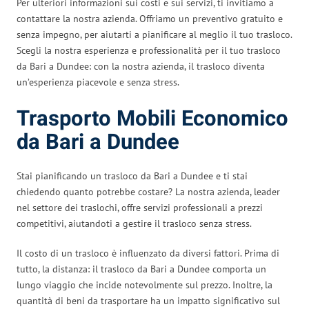
Per ulteriori informazioni sui costi e sui servizi, ti invitiamo a
contattare la nostra azienda. Offriamo un preventivo gratuito e
senza impegno, per aiutarti a pianificare al meglio il tuo trasloco.
Scegli la nostra esperienza e professionalità per il tuo trasloco
da Bari a Dundee: con la nostra azienda, il trasloco diventa
un’esperienza piacevole e senza stress.
Trasporto Mobili Economico
da Bari a Dundee
Stai pianificando un trasloco da Bari a Dundee e ti stai
chiedendo quanto potrebbe costare? La nostra azienda, leader
nel settore dei traslochi, offre servizi professionali a prezzi
competitivi, aiutandoti a gestire il trasloco senza stress.
Il costo di un trasloco è influenzato da diversi fattori. Prima di
tutto, la distanza: il trasloco da Bari a Dundee comporta un
lungo viaggio che incide notevolmente sul prezzo. Inoltre, la
quantità di beni da trasportare ha un impatto significativo sul