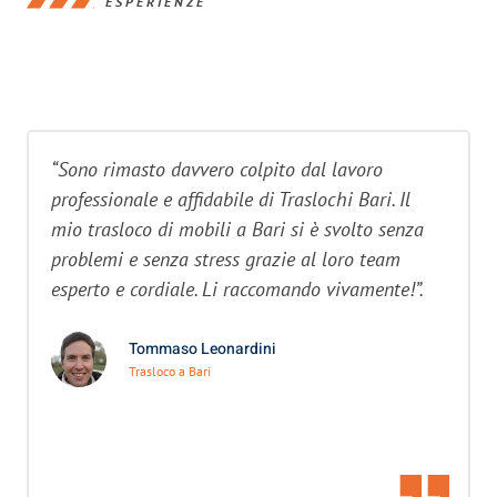
ESPERIENZE
“Sono rimasto davvero colpito dal lavoro
professionale e affidabile di Traslochi Bari. Il
mio trasloco di mobili a Bari si è svolto senza
problemi e senza stress grazie al loro team
esperto e cordiale. Li raccomando vivamente!”.
Tommaso Leonardini
Trasloco a Bari