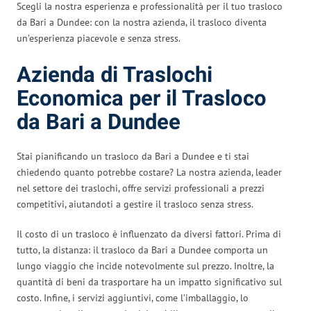
Scegli la nostra esperienza e professionalità per il tuo trasloco
da Bari a Dundee: con la nostra azienda, il trasloco diventa
un’esperienza piacevole e senza stress.
Azienda di Traslochi
Economica per il Trasloco
da Bari a Dundee
Stai pianificando un trasloco da Bari a Dundee e ti stai
chiedendo quanto potrebbe costare? La nostra azienda, leader
nel settore dei traslochi, offre servizi professionali a prezzi
competitivi, aiutandoti a gestire il trasloco senza stress.
Il costo di un trasloco è influenzato da diversi fattori. Prima di
tutto, la distanza: il trasloco da Bari a Dundee comporta un
lungo viaggio che incide notevolmente sul prezzo. Inoltre, la
quantità di beni da trasportare ha un impatto significativo sul
costo. Infine, i servizi aggiuntivi, come l’imballaggio, lo