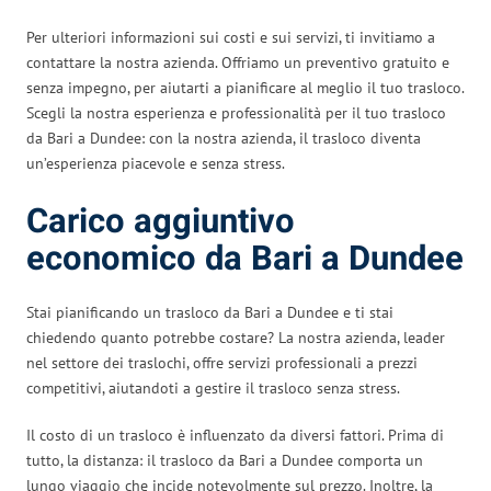
Per ulteriori informazioni sui costi e sui servizi, ti invitiamo a
contattare la nostra azienda. Offriamo un preventivo gratuito e
senza impegno, per aiutarti a pianificare al meglio il tuo trasloco.
Scegli la nostra esperienza e professionalità per il tuo trasloco
da Bari a Dundee: con la nostra azienda, il trasloco diventa
un’esperienza piacevole e senza stress.
Carico aggiuntivo
economico da Bari a Dundee
Stai pianificando un trasloco da Bari a Dundee e ti stai
chiedendo quanto potrebbe costare? La nostra azienda, leader
nel settore dei traslochi, offre servizi professionali a prezzi
competitivi, aiutandoti a gestire il trasloco senza stress.
Il costo di un trasloco è influenzato da diversi fattori. Prima di
tutto, la distanza: il trasloco da Bari a Dundee comporta un
lungo viaggio che incide notevolmente sul prezzo. Inoltre, la