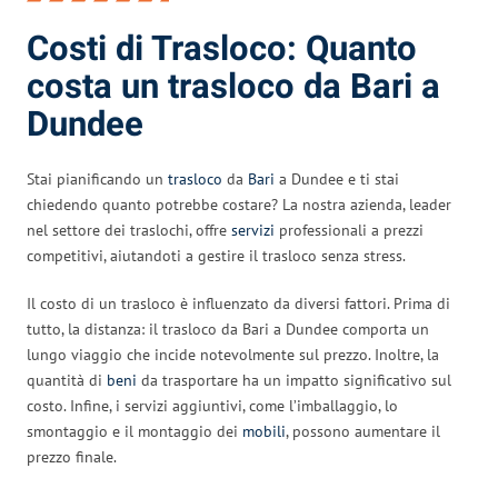
Costi di Trasloco: Quanto
costa un trasloco da Bari a
Dundee
Stai pianificando un
trasloco
da
Bari
a Dundee e ti stai
chiedendo quanto potrebbe costare? La nostra azienda, leader
nel settore dei traslochi, offre
servizi
professionali a prezzi
competitivi, aiutandoti a gestire il trasloco senza stress.
Il costo di un trasloco è influenzato da diversi fattori. Prima di
tutto, la distanza: il trasloco da Bari a Dundee comporta un
lungo viaggio che incide notevolmente sul prezzo. Inoltre, la
quantità di
beni
da trasportare ha un impatto significativo sul
costo. Infine, i servizi aggiuntivi, come l’imballaggio, lo
smontaggio e il montaggio dei
mobili
, possono aumentare il
prezzo finale.