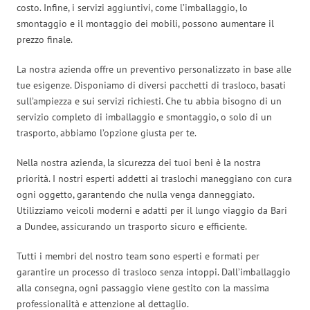
costo. Infine, i servizi aggiuntivi, come l’imballaggio, lo
smontaggio e il montaggio dei mobili, possono aumentare il
prezzo finale.
La nostra azienda offre un preventivo personalizzato in base alle
tue esigenze. Disponiamo di diversi pacchetti di trasloco, basati
sull’ampiezza e sui servizi richiesti. Che tu abbia bisogno di un
servizio completo di imballaggio e smontaggio, o solo di un
trasporto, abbiamo l’opzione giusta per te.
Nella nostra azienda, la sicurezza dei tuoi beni è la nostra
priorità. I nostri esperti addetti ai traslochi maneggiano con cura
ogni oggetto, garantendo che nulla venga danneggiato.
Utilizziamo veicoli moderni e adatti per il lungo viaggio da Bari
a Dundee, assicurando un trasporto sicuro e efficiente.
Tutti i membri del nostro team sono esperti e formati per
garantire un processo di trasloco senza intoppi. Dall’imballaggio
alla consegna, ogni passaggio viene gestito con la massima
professionalità e attenzione al dettaglio.