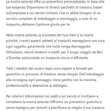
La nostra azienda offre un preventivo personalizzato in base alle
tue esigenze. Disponiamo di diversi pacchetti di trasloco, basati
sull’ampiezza e sui servizi richiesti. Che tu abbia bisogno di un
servizio completo di imballaggio e smontaggio, o solo di un
trasporto, abbiamo l’opzione giusta per te.
Nella nostra azienda, la sicurezza dei tuoi beni è la nostra
priorità. I nostri esperti addetti ai traslochi maneggiano con cura
ogni oggetto, garantendo che nulla venga danneggiato.
Utilizziamo veicoli moderni e adatti per il lungo viaggio da Bari
a Dundee, assicurando un trasporto sicuro e efficiente.
Tutti i membri del nostro team sono esperti e formati per
garantire un processo di trasloco senza intoppi. Dall’imballaggio
alla consegna, ogni passaggio viene gestito con la massima
professionalità e attenzione al dettaglio.
Per ulteriori informazioni sui
costi
e sui servizi, ti invitiamo a
contattare la nostra azienda. Offriamo un preventivo gratuito e
senza impegno, per aiutarti a pianificare al meglio il tuo trasloco.