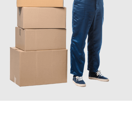
INFORMATI ORA