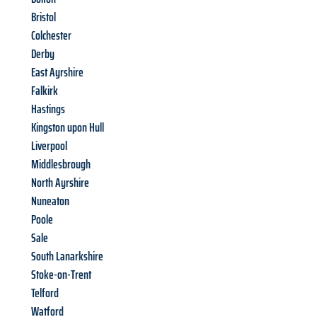
Bristol
Colchester
Derby
East Ayrshire
Falkirk
Hastings
Kingston upon Hull
Liverpool
Middlesbrough
North Ayrshire
Nuneaton
Poole
Sale
South Lanarkshire
Stoke-on-Trent
Telford
Watford