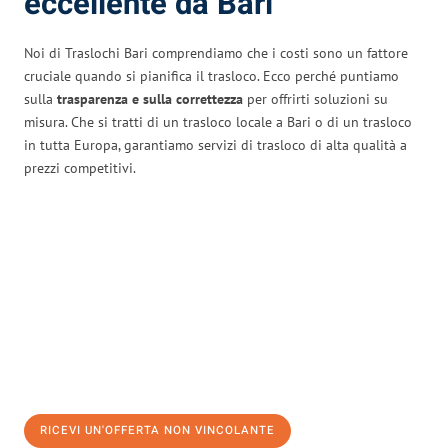
eccellente da Bari
Noi di Traslochi Bari comprendiamo che i costi sono un fattore
cruciale quando si pianifica il trasloco. Ecco perché puntiamo
sulla
trasparenza e sulla correttezza
per offrirti soluzioni su
misura. Che si tratti di un trasloco locale a Bari o di un trasloco
in tutta Europa, garantiamo servizi di trasloco di alta qualità a
prezzi competitivi.
RICEVI UN'OFFERTA NON VINCOLANTE