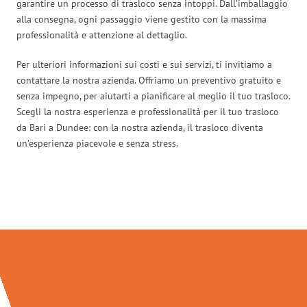
garantire un processo di trasloco senza intoppi. Dall’imballaggio
alla consegna, ogni passaggio viene gestito con la massima
professionalità e attenzione al dettaglio.
Per ulteriori informazioni sui costi e sui servizi, ti invitiamo a
contattare la nostra azienda. Offriamo un preventivo gratuito e
senza impegno, per aiutarti a pianificare al meglio il tuo trasloco.
Scegli la nostra esperienza e professionalità per il tuo trasloco
da Bari a Dundee: con la nostra azienda, il trasloco diventa
un’esperienza piacevole e senza stress.
Traslochi Bari in numeri: