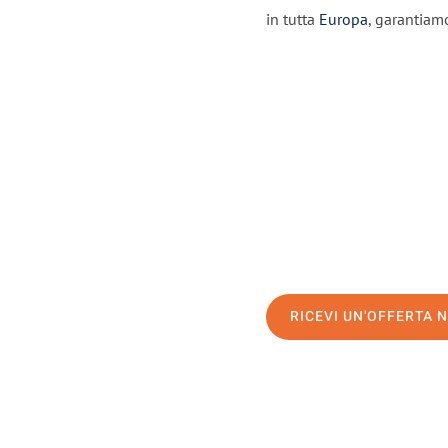
in tutta
Europa
, garantiamo
RICEVI UN'OFFERTA 