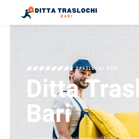
TRASLOCHI BARI
Ditta Tras
Bari
Il tuo trasloco a Bari può essere così facile! Sperimen