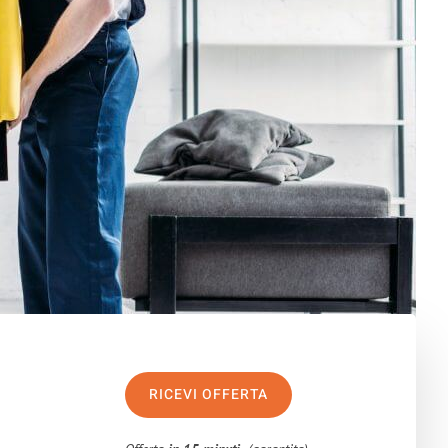
RICEVI OFFERTA