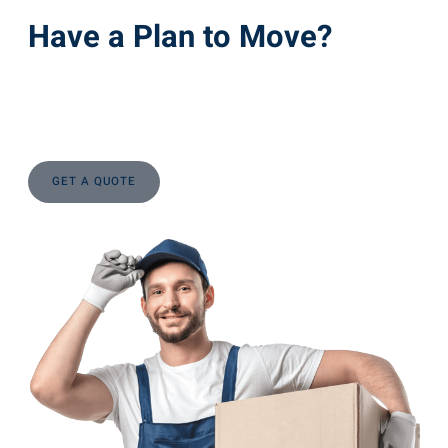
Have a Plan to Move?
Lorem ipsum dolor sit amet, consectetur adipiscing elit. Ut elit
tellus, luctus nec ullamcorper mattis, pulvinar dapibus leo.
GET A QUOTE