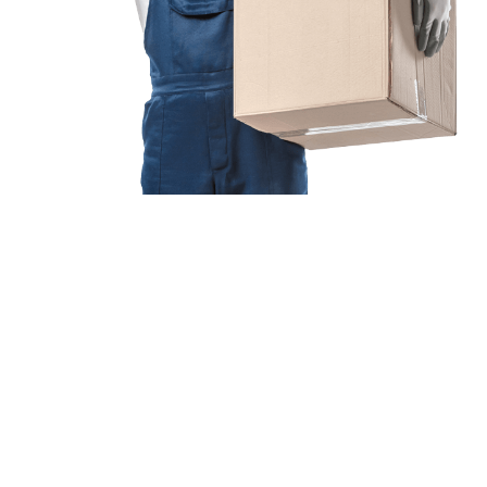
Richiedi ora la tua
offerta
al
miglior
prezzo !
Inviateci adesso la vostra richiesta non vincolante e
assicuratevi la vostra
offerta di trasloco per le vostre esigenze
a Bari
al miglior prezzo! Approfitta dell’occasione per
un
trasloco senza stress
e con il massimo comfort: