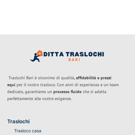
Traslochi Bari è sinonimo di qualità,
affidabilità e prezzi
equi
per il vostro trasloco. Con anni di esperienza e un team
dedicato, garantiamo un
processo fluido
che si adatta
perfettamente alle vostre esigenze.
Traslochi
Trasloco casa