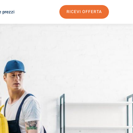
e prezzi
RICEVI OFFERTA