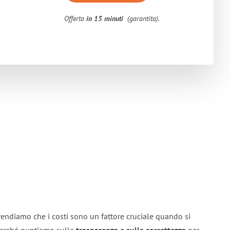
Offerta
in 15 minuti
(garantita).
rendiamo che i costi sono un fattore cruciale quando si