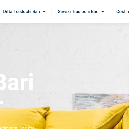
Ditta Traslochi Bari
Servizi Traslochi Bari
Costi 
Bari
r
perimenta il nostro