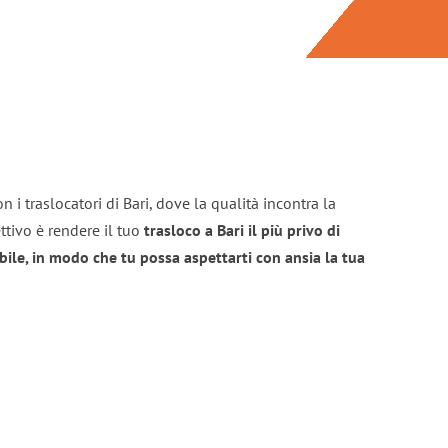
 i traslocatori di Bari, dove la qualità incontra la
ttivo è rendere il tuo
trasloco a Bari il più privo di
bile, in modo che tu possa aspettarti con ansia la tua