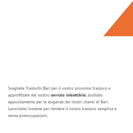
Scegliete Traslochi Bari per il vostro prossimo trasloco e
approfittate del nostro
servizio imbattibile
, studiato
appositamente per le esigenze dei nostri clienti di Bari.
Lavoriamo insieme per rendere il vostro trasloco semplice e
senza preoccupazioni.