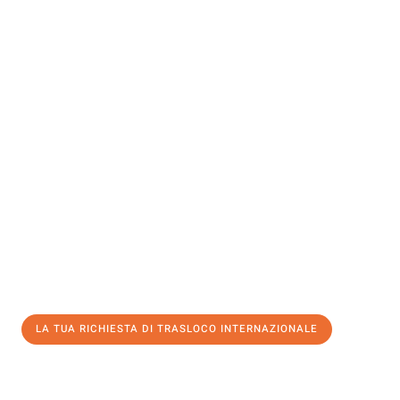
INFORMATI ORA
Sperimenta con Traslochi Bari quanto può essere
semplice e
senza stress
fare un trasloco per Trasloco internazionale . Il
nostro team di esperti è pronto a garantire un processo liscio
per te.
Ottieni subito un'offerta non vincolante
e
risparmia € 100:
LA TUA RICHIESTA DI TRASLOCO INTERNAZIONALE
0299948957