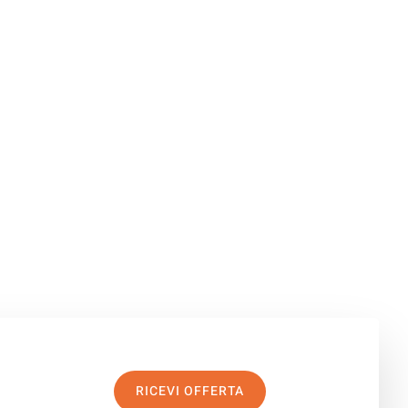
RICEVI OFFERTA