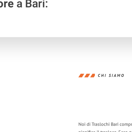
ore
a Bari:
CHI SIAMO
Noi di Traslochi Bari comp