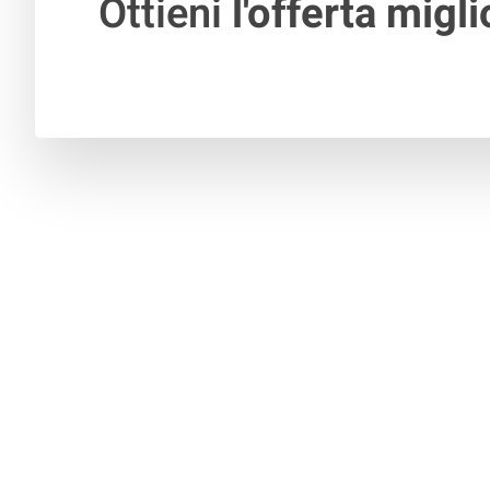
Ottieni
l'offerta migli