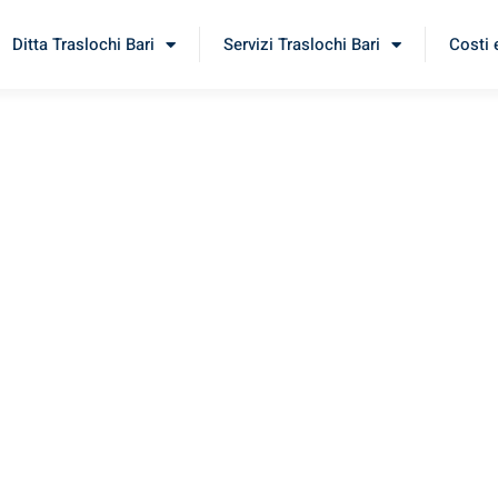
Ditta Traslochi Bari
Servizi Traslochi Bari
Costi 
Bari
menta il nostro
servizio