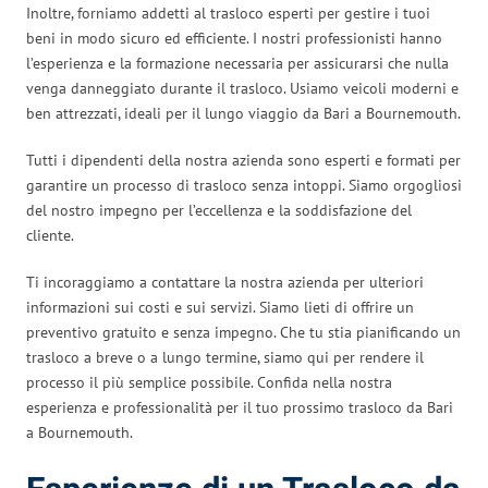
Inoltre, forniamo addetti al trasloco esperti per gestire i tuoi
beni in modo sicuro ed efficiente. I nostri professionisti hanno
l’esperienza e la formazione necessaria per assicurarsi che nulla
venga danneggiato durante il trasloco. Usiamo veicoli moderni e
ben attrezzati, ideali per il lungo viaggio da Bari a Bournemouth.
Tutti i dipendenti della nostra azienda sono esperti e formati per
garantire un processo di trasloco senza intoppi. Siamo orgogliosi
del nostro impegno per l’eccellenza e la soddisfazione del
cliente.
Ti incoraggiamo a contattare la nostra azienda per ulteriori
informazioni sui costi e sui servizi. Siamo lieti di offrire un
preventivo gratuito e senza impegno. Che tu stia pianificando un
trasloco a breve o a lungo termine, siamo qui per rendere il
processo il più semplice possibile. Confida nella nostra
esperienza e professionalità per il tuo prossimo trasloco da Bari
a Bournemouth.