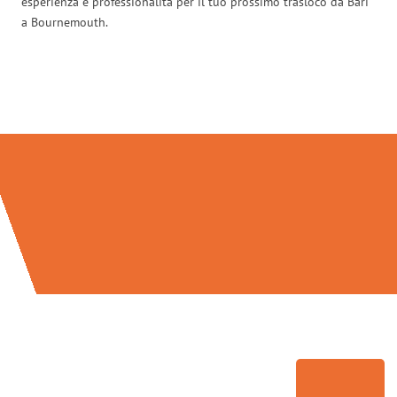
esperienza e professionalità per il tuo prossimo trasloco da Bari
a Bournemouth.
Traslochi Bari in numeri: