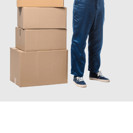
INFORMATI ORA