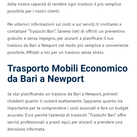
della nostra capacità di rendere ogni trasloco il più semplice
possibile per i nostri clienti.
Per ulteriori informazioni sui costi e sui servizi, ti invitiamo a
contattare “Traslochi Bari”. Saremo lieti di offrirti un preventivo
gratuito e senza impegno, per aiutarti a pianificare il tuo
trasloco da Bari a Newport nel modo più semplice e conveniente
possibile. Affidati a noi per un trasloco senza stress.
Trasporto Mobili Economico
da Bari a Newport
Se stai pianificando un trasloco da Bari a Newport, potresti
chiederti quanto ti costerà esattamente. Sappiamo quanto sia
importante per te comprendere i costi associati e fare un budget
accurato. Ecco perché l’azienda di traslochi “Traslochi Bari” offre
servizi professionali a prezzi equi, per aiutarti a prendere una
decisione informata.