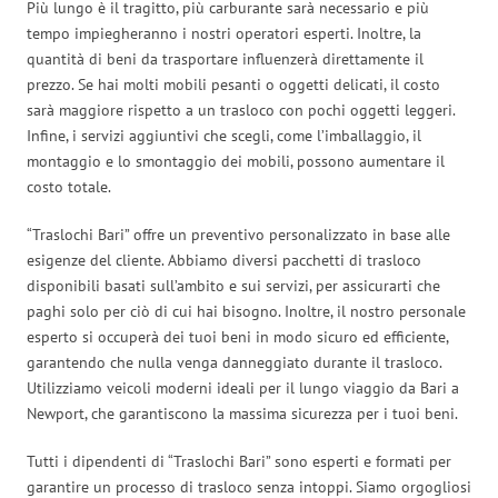
Più lungo è il tragitto, più carburante sarà necessario e più
tempo impiegheranno i nostri operatori esperti. Inoltre, la
quantità di beni da trasportare influenzerà direttamente il
prezzo. Se hai molti mobili pesanti o oggetti delicati, il costo
sarà maggiore rispetto a un trasloco con pochi oggetti leggeri.
Infine, i servizi aggiuntivi che scegli, come l’imballaggio, il
montaggio e lo smontaggio dei mobili, possono aumentare il
costo totale.
“Traslochi Bari” offre un preventivo personalizzato in base alle
esigenze del cliente. Abbiamo diversi pacchetti di trasloco
disponibili basati sull’ambito e sui servizi, per assicurarti che
paghi solo per ciò di cui hai bisogno. Inoltre, il nostro personale
esperto si occuperà dei tuoi beni in modo sicuro ed efficiente,
garantendo che nulla venga danneggiato durante il trasloco.
Utilizziamo veicoli moderni ideali per il lungo viaggio da Bari a
Newport, che garantiscono la massima sicurezza per i tuoi beni.
Tutti i dipendenti di “Traslochi Bari” sono esperti e formati per
garantire un processo di trasloco senza intoppi. Siamo orgogliosi