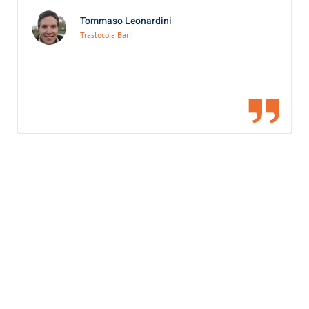
Tommaso Leonardini
Trasloco a Bari