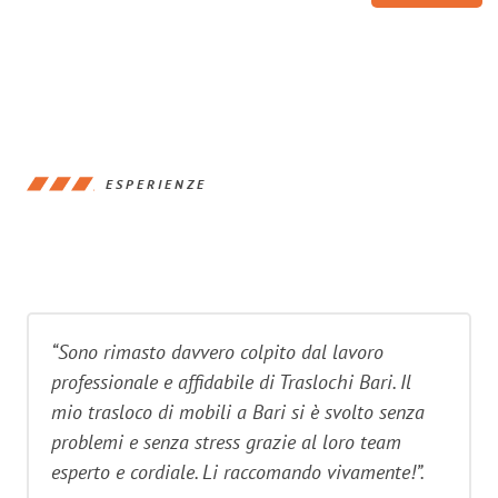
ESPERIENZE
“Sono rimasto davvero colpito dal lavoro
professionale e affidabile di Traslochi Bari. Il
mio trasloco di mobili a Bari si è svolto senza
problemi e senza stress grazie al loro team
esperto e cordiale. Li raccomando vivamente!”.