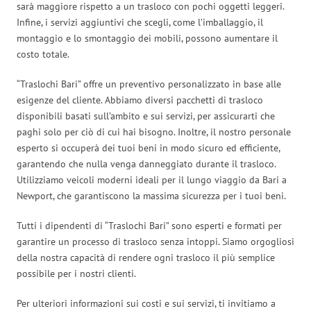
sarà maggiore rispetto a un trasloco con pochi oggetti leggeri.
Infine, i servizi aggiuntivi che scegli, come l’imballaggio, il
montaggio e lo smontaggio dei mobili, possono aumentare il
costo totale.
“Traslochi Bari” offre un preventivo personalizzato in base alle
esigenze del cliente. Abbiamo diversi pacchetti di trasloco
disponibili basati sull’ambito e sui servizi, per assicurarti che
paghi solo per ciò di cui hai bisogno. Inoltre, il nostro personale
esperto si occuperà dei tuoi beni in modo sicuro ed efficiente,
garantendo che nulla venga danneggiato durante il trasloco.
Utilizziamo veicoli moderni ideali per il lungo viaggio da Bari a
Newport, che garantiscono la massima sicurezza per i tuoi beni.
Tutti i dipendenti di “Traslochi Bari” sono esperti e formati per
garantire un processo di trasloco senza intoppi. Siamo orgogliosi
della nostra capacità di rendere ogni trasloco il più semplice
possibile per i nostri clienti.
Per ulteriori informazioni sui costi e sui servizi, ti invitiamo a