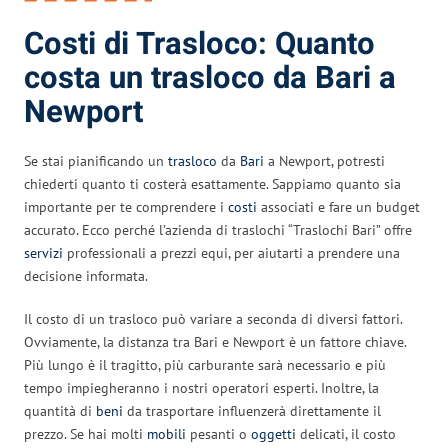
Costi di Trasloco: Quanto
costa un trasloco da Bari a
Newport
Se stai pianificando un
trasloco
da
Bari
a Newport, potresti
chiederti quanto ti costerà esattamente. Sappiamo quanto sia
importante per te comprendere i
costi
associati e fare un budget
accurato. Ecco perché l’azienda di traslochi “Traslochi Bari” offre
servizi
professionali a prezzi equi, per aiutarti a prendere una
decisione informata.
Il costo di un trasloco può variare a seconda di diversi fattori.
Ovviamente, la distanza tra Bari e Newport è un fattore chiave.
Più lungo è il tragitto, più carburante sarà necessario e più
tempo impiegheranno i nostri operatori esperti. Inoltre, la
quantità di
beni
da trasportare influenzerà direttamente il
prezzo. Se hai molti
mobili
pesanti o
oggetti
delicati, il costo