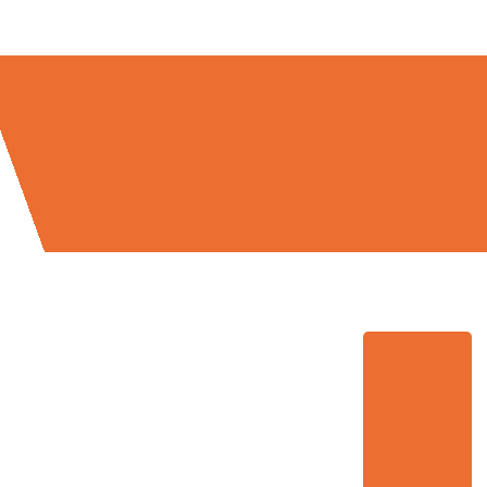
Traslochi Bari in numeri: