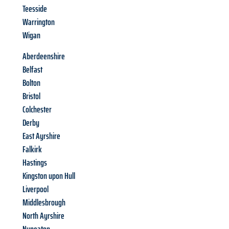
Teesside
Warrington
Wigan
Aberdeenshire
Belfast
Bolton
Bristol
Colchester
Derby
East Ayrshire
Falkirk
Hastings
Kingston upon Hull
Liverpool
Middlesbrough
North Ayrshire