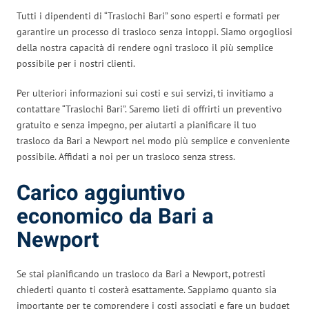
Tutti i dipendenti di “Traslochi Bari” sono esperti e formati per
garantire un processo di trasloco senza intoppi. Siamo orgogliosi
della nostra capacità di rendere ogni trasloco il più semplice
possibile per i nostri clienti.
Per ulteriori informazioni sui costi e sui servizi, ti invitiamo a
contattare “Traslochi Bari”. Saremo lieti di offrirti un preventivo
gratuito e senza impegno, per aiutarti a pianificare il tuo
trasloco da Bari a Newport nel modo più semplice e conveniente
possibile. Affidati a noi per un trasloco senza stress.
Carico aggiuntivo
economico da Bari a
Newport
Se stai pianificando un trasloco da Bari a Newport, potresti
chiederti quanto ti costerà esattamente. Sappiamo quanto sia
importante per te comprendere i costi associati e fare un budget