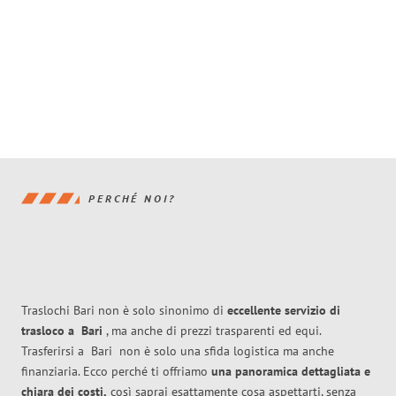
PERCHÉ NOI?
Traslochi Bari non è solo sinonimo di
eccellente
servizio di
trasloco
a
Bari
, ma anche di prezzi trasparenti ed equi.
Trasferirsi a
Bari
non è solo una sfida logistica ma anche
finanziaria. Ecco perché ti offriamo
una panoramica dettagliata e
chiara dei costi,
così saprai esattamente cosa aspettarti, senza