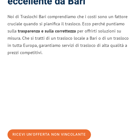
eccellente da Bari
Noi di Traslochi Bari comprendiamo che i costi sono un fattore
cruciale quando si pianifica il trasloco. Ecco perché puntiamo
sulla
trasparenza e sulla correttezza
per offrirti soluzioni su
misura. Che si tratti di un trasloco locale a Bari o di un trasloco
in tutta Europa, garantiamo servizi di trasloco di alta qualità a
prezzi competitivi.
RICEVI UN'OFFERTA NON VINCOLANTE