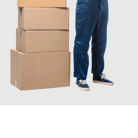
INFORMATI ORA