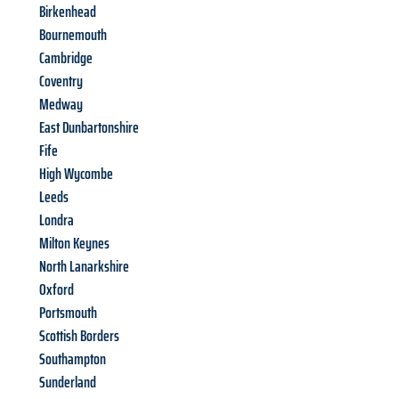
Birkenhead
Bournemouth
Cambridge
Coventry
Medway
East Dunbartonshire
Fife
High Wycombe
Leeds
Londra
Milton Keynes
North Lanarkshire
Oxford
Portsmouth
Scottish Borders
Southampton
Sunderland