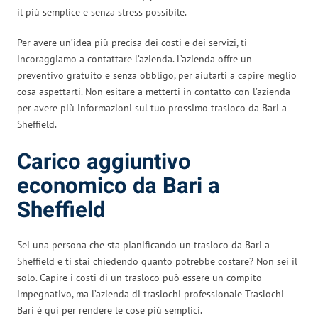
il più semplice e senza stress possibile.
Per avere un’idea più precisa dei costi e dei servizi, ti
incoraggiamo a contattare l’azienda. L’azienda offre un
preventivo gratuito e senza obbligo, per aiutarti a capire meglio
cosa aspettarti. Non esitare a metterti in contatto con l’azienda
per avere più informazioni sul tuo prossimo trasloco da Bari a
Sheffield.
Carico aggiuntivo
economico da Bari a
Sheffield
Sei una persona che sta pianificando un trasloco da Bari a
Sheffield e ti stai chiedendo quanto potrebbe costare? Non sei il
solo. Capire i costi di un trasloco può essere un compito
impegnativo, ma l’azienda di traslochi professionale Traslochi
Bari è qui per rendere le cose più semplici.