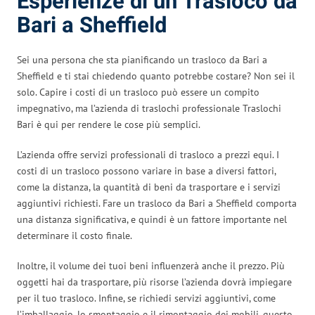
Esperienze di un Trasloco da
Bari a Sheffield
Sei una persona che sta pianificando un trasloco da Bari a
Sheffield e ti stai chiedendo quanto potrebbe costare? Non sei il
solo. Capire i costi di un trasloco può essere un compito
impegnativo, ma l’azienda di traslochi professionale Traslochi
Bari è qui per rendere le cose più semplici.
L’azienda offre servizi professionali di trasloco a prezzi equi. I
costi di un trasloco possono variare in base a diversi fattori,
come la distanza, la quantità di beni da trasportare e i servizi
aggiuntivi richiesti. Fare un trasloco da Bari a Sheffield comporta
una distanza significativa, e quindi è un fattore importante nel
determinare il costo finale.
Inoltre, il volume dei tuoi beni influenzerà anche il prezzo. Più
oggetti hai da trasportare, più risorse l’azienda dovrà impiegare
per il tuo trasloco. Infine, se richiedi servizi aggiuntivi, come
l’imballaggio, lo smontaggio e il rimontaggio dei mobili, questo