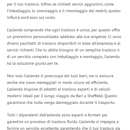
per il tuo trasloco. Infine, se richiedi servizi aggiuntivi, come
l’imballaggio, lo smontaggio e il rimontaggio dei mobili, questo
influirà anch’esso sul costo.
L’azienda comprende che ogni trasloco è unico, per questo offre
un preventivo personalizzato adattato alle tue esigenze. Ci sono
diversi pacchetti di trasloco disponibili in base all’ampiezza e ai
servizi richiesti. Che tu abbia bisogno di un semplice trasloco o
di un servizio completo con imballaggio e montaggio, l’azienda
ha la soluzione giusta per te.
Non solo l’azienda si preoccupa dei tuoi beni, ma si assicura
anche che siano maneggiati in modo sicuro ed efficiente.
L’azienda dispone di addetti al trasloco esperti e di veicoli
moderni ideali per il lungo viaggio da Bari a Sheffield. Questo
garantisce che nulla venga danneggiato durante il trasporto.
Tutti i dipendenti dell’azienda sono esperti e formati per
garantire un processo di trasloco fluido. L’azienda si impegna a
fornire un servizio eccellente, garantendo che il tuo trasloco sia