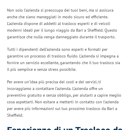
Non solo l’azienda si preoccupa dei tuoi beni, ma si assicura
anche che siano maneggiati in modo sicuro ed efficiente.
L’azienda dispone di addetti al trasloco esperti e di veicoli
moderni ideali per il lungo viaggio da Bari a Sheffield. Questo
garantisce che nulla venga danneggiato durante il trasporto.
Tutti i dipendenti dell’azienda sono esperti e formati per
garantire un processo di trasloco fluido. L’azienda si impegna a
fornire un servizio eccellente, garantendo che il tuo trasloco sia
il più semplice e senza stress possibile.
Per avere un’idea più precisa dei costi e dei servizi, ti
incoraggiamo a contattare l’azienda. L’azienda offre un
preventivo gratuito e senza obbligo, per aiutarti a capire meglio
cosa aspettarti. Non esitare a metterti in contatto con l’azienda
per avere più informazioni sul tuo prossimo trasloco da Bari a
Sheffield.