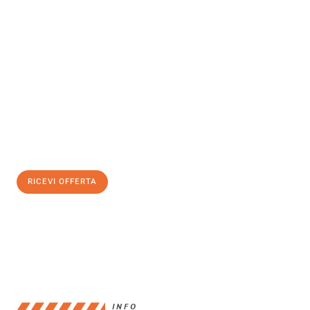
Scopri con Traslochi Bari quanto può essere
facile e senza stress
il tuo trasloco a Bari
. Il nostro team di esperti è pronto ad
assicurarti una transizione senza intoppi nella tua nuova casa.
Ottieni subito
un'offerta non vincolante
e
risparmia € 100:
RICEVI OFFERTA
0299948957
INFO