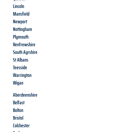
Lincoln
Mansfield
Newport
Nottingham
Plymouth
Renfrewshire
South Ayrshire
St Albans
Teesside
Warrington
Wigan
Aberdeenshire
Belfast
Bolton
Bristol
Colchester