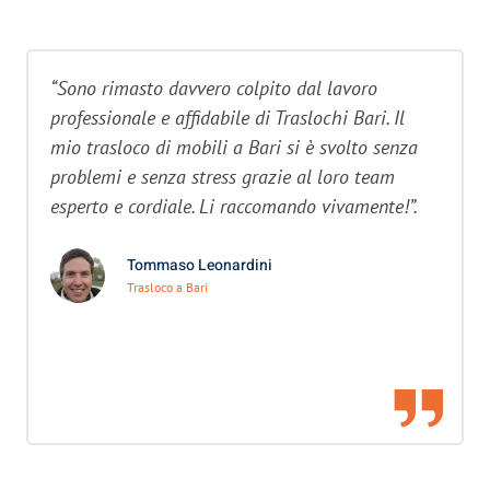
“Sono rimasto davvero colpito dal lavoro
professionale e affidabile di Traslochi Bari. Il
mio trasloco di mobili a Bari si è svolto senza
problemi e senza stress grazie al loro team
esperto e cordiale. Li raccomando vivamente!”.
Tommaso Leonardini
Trasloco a Bari