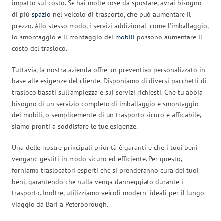
impatto sul costo. Se hai molte cose da spostare, avrai bisogno
di più
spazio
nel veicolo di trasporto, che può aumentare il
prezzo. Allo stesso modo, i servizi addizionali come l’imballaggio,
lo smontaggio e il montaggio dei
mobili
possono aumentare il
costo del trasloco.
Tuttavia, la nostra azienda offre un preventivo personalizzato in
base alle esigenze del cliente. Disponiamo di diversi pacchetti di
trasloco basati sull’ampiezza e sui servizi richiesti. Che tu abbia
bisogno di un servizio completo di imballaggio e smontaggio
dei mobili, o semplicemente di un trasporto sicuro e affidabile,
siamo pronti a soddisfare le tue esigenze.
Una delle nostre principali priorità è garantire che i tuoi beni
vengano gestiti in modo sicuro ed efficiente. Per questo,
forniamo traslocatori esperti che si prenderanno cura dei tuoi
beni, garantendo che nulla venga danneggiato durante il
trasporto. Inoltre, utilizziamo veicoli moderni ideali per il lungo
viaggio da Bari a Peterborough.