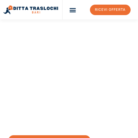
RICEVI OFFERTA
Ditta Traslochi Bari
Servizi Traslochi Bari
Costi e prezzi
TRASLOCHI BARI
Traslochi Bari
Peterborough
Il tuo trasloco Bari Peterborough può essere così facile!
Sperimenta il nostro
servizio di prima classe
e assicurati i
migliori prezzi in Bari
.
Richiedo ora la tua offerta personalizzata e fai il primo passo
verso un trasloco senza stress a Peterborough