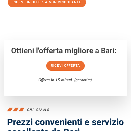
RICEVI UN'OFFERTA NON VINCOLANTE
100% non vincolante – Risposta garantita entro 15 minuti.
Ottieni
l'offerta migliore
a Bari:
RICEVI OFFERTA
Offerta
in 15 minuti
(garantita).
CHI SIAMO
Prezzi convenienti e servizio