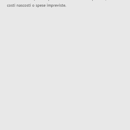
costi nascosti o spese impreviste.