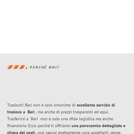
PERCHÉ NOI?
Traslochi Bari non è solo sinonimo di
eccellente
servizio di
trasloco
a
Bari
, ma anche di prezzi trasparenti ed equi.
Trasferirsi a
Bari
non è solo una sfida logistica ma anche
finanziaria. Ecco perché ti offriamo
una panoramica dettagliata e
chiara dei costi,
così saprai esattamente cosa aspettarti, senza