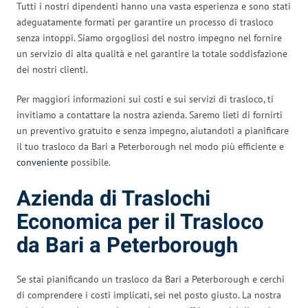
Tutti i nostri dipendenti hanno una vasta esperienza e sono stati
adeguatamente formati per garantire un processo di trasloco
senza intoppi. Siamo orgogliosi del nostro impegno nel fornire
un servizio di alta qualità e nel garantire la totale soddisfazione
dei nostri clienti.
Per maggiori informazioni sui costi e sui servizi di trasloco, ti
invitiamo a contattare la nostra azienda. Saremo lieti di fornirti
un preventivo gratuito e senza impegno, aiutandoti a pianificare
il tuo trasloco da Bari a Peterborough nel modo più efficiente e
conveniente
possibile.
Azienda di Traslochi
Economica per il Trasloco
da Bari a Peterborough
Se stai pianificando un trasloco da Bari a Peterborough e cerchi
di comprendere i costi implicati, sei nel posto giusto. La nostra