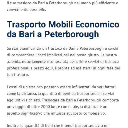
il tuo trasloco da Bari a Peterborough nel modo più efficiente e
conveniente possibile.
Trasporto Mobili Economico
da Bari a Peterborough
Se stai pianificando un trasloco da Bari a Peterborough e cerchi
di comprendere i costi implicati, sei nel posto giusto. La nostra
azienda, notoriamente riconosciuta per offrire servizi di trasloco
professionali a prezzi equi, è pronta ad assisterti in ogni fase del
tuo trasloco.
I costi di un trasloco possono essere influenzati da vari fattori
come la distanza, la quantità di beni da trasportare e i servizi
aggiuntivi richiesti. Traslocare da Bari a Peterborough comporta
un viaggio di oltre 2000 km, e come tale, la distanza è un
aspetto significativo che influisce sul costo complessivo.
Inoltre, la quantità di beni che intendi trasportare avrà un