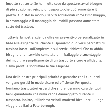
impatto sul costo. Se hai molte cose da spostare, avrai bisogno
di più spazio nel veicolo di trasporto, che può aumentare il
prezzo. Allo stesso modo, i servizi addizionali come l’imballaggio,
lo smontaggio e il montaggio dei mobili possono aumentare il
costo del trasloco.
Tuttavia, la nostra azienda offre un preventivo personalizzato in
base alle esigenze del cliente. Disponiamo di diversi pacchetti di
trasloco basati sull’ampiezza e sui servizi richiesti. Che tu abbia
bisogno di un servizio completo di imballaggio e smontaggio
dei mobili, o semplicemente di un trasporto sicuro e affidabile,
siamo pronti a soddisfare le tue esigenze.
Una delle nostre principali priorità è garantire che i tuoi beni
vengano gestiti in modo sicuro ed efficiente. Per questo,
forniamo traslocatori esperti che si prenderanno cura dei tuoi
beni, garantendo che nulla venga danneggiato durante il
trasporto. Inoltre, utilizziamo veicoli moderni ideali per il lungo
viaggio da Bari a Peterborough.