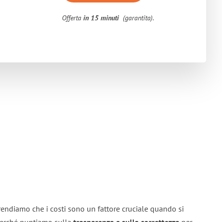
Offerta
in 15 minuti
(garantita).
rendiamo che i costi sono un fattore cruciale quando si