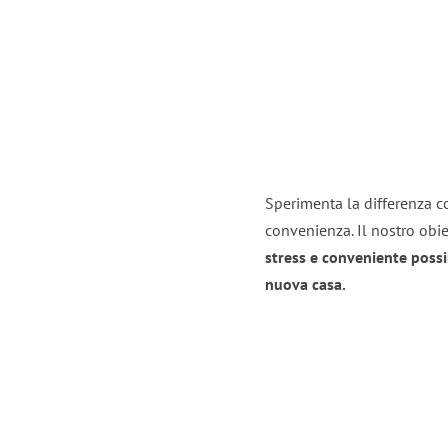
Sperimenta la differenza con
convenienza. Il nostro obie
stress e conveniente possi
nuova casa.