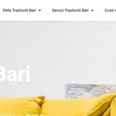
Ditta Traslochi Bari
Servizi Traslochi Bari
Costi 
Bari
menta il nostro
servizio di