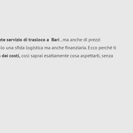
nte
servizio di trasloco
a
Bari
, ma anche di prezzi
lo una sfida logistica ma anche finanziaria. Ecco perché ti
dei costi,
così saprai esattamente cosa aspettarti, senza