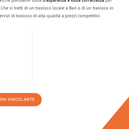
 perché puntiamo sulla
trasparenza e sulla correttezza
per
 Che si tratti di un trasloco locale a Bari o di un trasloco in
vizi di trasloco di alta qualità a prezzi competitivi.
NON VINCOLANTE