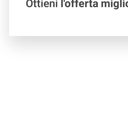
Ottieni
l'offerta migli