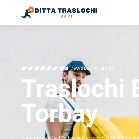
TRASLOCHI BARI
Traslochi 
Torbay
Il tuo trasloco Bari Torbay può essere così facile! Speri