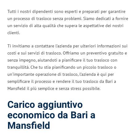
Tutti i nostri dipendenti sono esperti e preparati per garantire
un processo di trasloco senza problemi. Siamo dedicati a fornire
un servizio di alta qualità che supera le aspettative dei nostri
clienti.
Ti invitiamo a contattare l’azienda per ulteriori informazioni sui
costi e sui servizi di trasloco. Offriamo un preventivo gratuito e
senza impegno, aiutandoti a pianificare il tuo trasloco con
tranquillità. Che tu stia pianificando un piccolo trasloco o
un’importante operazione di trasloco, l’azienda è qui per
semplificare il processo e rendere il tuo trasloco da Bari a
Mansfield il più semplice e senza stress possibile.
Carico aggiuntivo
economico da Bari a
Mansfield