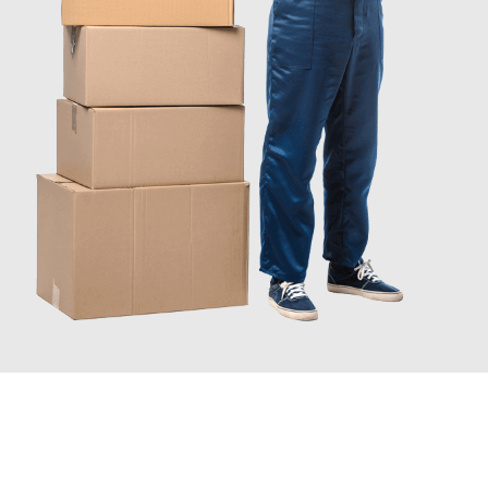
INFORMATI ORA