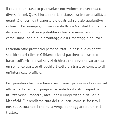
Il costo di un trasloco può variare notevolmente a seconda di
diversi fattori. Questi includono la distanza tra le due località, la
quantità di beni da trasportare e qualsiasi servizio aggiuntivo
richiesto. Per esempio, un trasloco da Bari a Mansfield copre una
distanza significativa e potrebbe richiedere servizi aggiuntivi
come l’imballaggio o lo smontaggio e il rimontaggio dei mobili.
L’azienda offre preventivi personalizzati in base alle esigenze
specifiche del cliente. Offriamo diversi pacchetti di trasloco
basati sull’ambito e sui servizi richiesti, che possono variare da
un semplice trasloco di pochi articoli a un trasloco completo di
un’intera casa o ufficio.
Per garantire che i tuoi beni siano maneggiati in modo sicuro ed
efficiente, l’azienda impiega solamente traslocatori esperti e
utilizza veicoli moderni, ideali per il lungo viaggio da Bari a
Mansfield. Ci prendiamo cura dei tuoi beni come se fossero i
nostri, assicurandoci che nulla venga danneggiato durante il
trasloco.