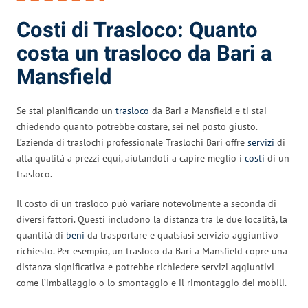
Costi di Trasloco: Quanto
costa un trasloco da Bari a
Mansfield
Se stai pianificando un
trasloco
da Bari a Mansfield e ti stai
chiedendo quanto potrebbe costare, sei nel posto giusto.
L’azienda di traslochi professionale Traslochi Bari offre
servizi
di
alta qualità a prezzi equi, aiutandoti a capire meglio i
costi
di un
trasloco.
Il costo di un trasloco può variare notevolmente a seconda di
diversi fattori. Questi includono la distanza tra le due località, la
quantità di
beni
da trasportare e qualsiasi servizio aggiuntivo
richiesto. Per esempio, un trasloco da Bari a Mansfield copre una
distanza significativa e potrebbe richiedere servizi aggiuntivi
come l’imballaggio o lo smontaggio e il rimontaggio dei mobili.