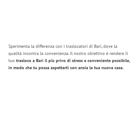
Sperimenta la differenza con i traslocatori di Bari, dove la
qualità incontra la convenienza. Il nostro obiettivo è rendere il
tuo
trasloco a Bari il più privo di stress e conveniente possibile,
in modo che tu possa aspettarti con ansia la tua nuova casa.