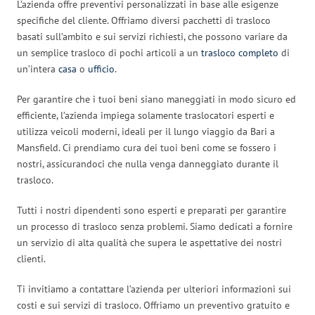
L’azienda offre preventivi personalizzati in base alle esigenze
specifiche del cliente. Offriamo diversi pacchetti di trasloco
basati sull’ambito e sui servizi richiesti, che possono variare da
un semplice trasloco di pochi articoli a un
trasloco completo
di
un’intera
casa
o
ufficio
.
Per garantire che i tuoi beni siano maneggiati in modo sicuro ed
efficiente, l’azienda impiega solamente traslocatori esperti e
utilizza veicoli moderni, ideali per il lungo viaggio da Bari a
Mansfield. Ci prendiamo cura dei tuoi beni come se fossero i
nostri, assicurandoci che nulla venga danneggiato durante il
trasloco.
Tutti i nostri dipendenti sono esperti e preparati per garantire
un processo di trasloco senza problemi. Siamo dedicati a fornire
un servizio di alta qualità che supera le aspettative dei nostri
clienti.
Ti invitiamo a contattare l’azienda per ulteriori informazioni sui
costi e sui servizi di trasloco. Offriamo un preventivo gratuito e