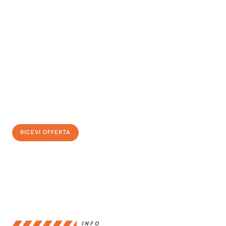
Scopri con Traslochi Bari quanto può essere
facile e senza stress
il tuo trasloco a Bari
. Il nostro team di esperti è pronto ad
assicurarti una transizione senza intoppi nella tua nuova casa.
Ottieni subito
un'offerta non vincolante
e
risparmia € 100:
RICEVI OFFERTA
0299948957
INFO