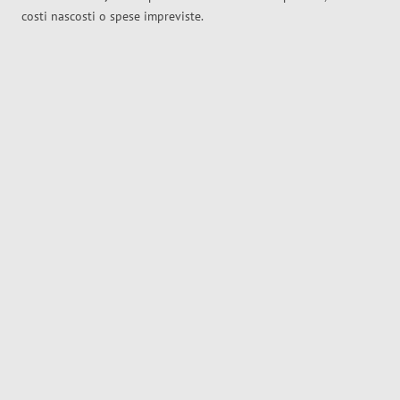
costi nascosti o spese impreviste.