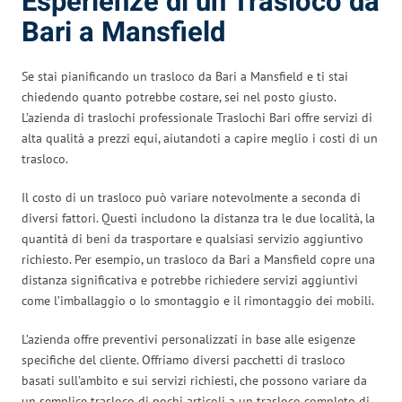
Esperienze di un Trasloco da
Bari a Mansfield
Se stai pianificando un trasloco da Bari a Mansfield e ti stai
chiedendo quanto potrebbe costare, sei nel posto giusto.
L’azienda di traslochi professionale Traslochi Bari offre servizi di
alta qualità a prezzi equi, aiutandoti a capire meglio i costi di un
trasloco.
Il costo di un trasloco può variare notevolmente a seconda di
diversi fattori. Questi includono la distanza tra le due località, la
quantità di beni da trasportare e qualsiasi servizio aggiuntivo
richiesto. Per esempio, un trasloco da Bari a Mansfield copre una
distanza significativa e potrebbe richiedere servizi aggiuntivi
come l’imballaggio o lo smontaggio e il rimontaggio dei mobili.
L’azienda offre preventivi personalizzati in base alle esigenze
specifiche del cliente. Offriamo diversi pacchetti di trasloco
basati sull’ambito e sui servizi richiesti, che possono variare da
un semplice trasloco di pochi articoli a un trasloco completo di