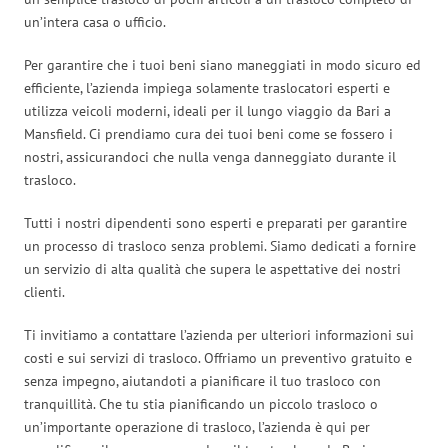
un’intera casa o ufficio.
Per garantire che i tuoi beni siano maneggiati in modo sicuro ed
efficiente, l’azienda impiega solamente traslocatori esperti e
utilizza veicoli moderni, ideali per il lungo viaggio da Bari a
Mansfield. Ci prendiamo cura dei tuoi beni come se fossero i
nostri, assicurandoci che nulla venga danneggiato durante il
trasloco.
Tutti i nostri dipendenti sono esperti e preparati per garantire
un processo di trasloco senza problemi. Siamo dedicati a fornire
un servizio di alta qualità che supera le aspettative dei nostri
clienti.
Ti invitiamo a contattare l’azienda per ulteriori informazioni sui
costi e sui servizi di trasloco. Offriamo un preventivo gratuito e
senza impegno, aiutandoti a pianificare il tuo trasloco con
tranquillità. Che tu stia pianificando un piccolo trasloco o
un’importante operazione di trasloco, l’azienda è qui per