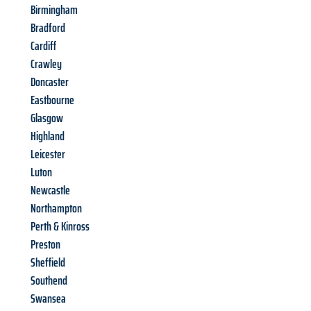
Birmingham
Bradford
Cardiff
Crawley
Doncaster
Eastbourne
Glasgow
Highland
Leicester
Luton
Newcastle
Northampton
Perth & Kinross
Preston
Sheffield
Southend
Swansea