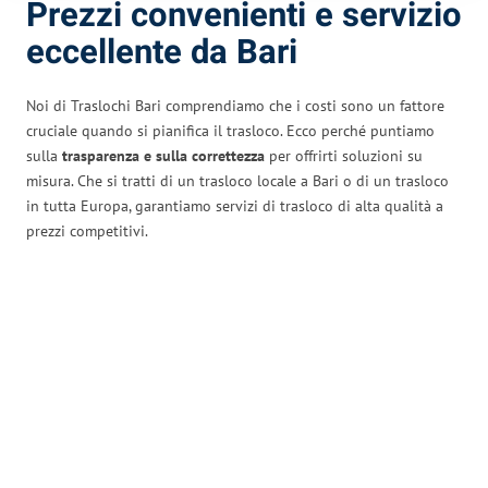
Prezzi convenienti e servizio
eccellente da Bari
Noi di Traslochi Bari comprendiamo che i costi sono un fattore
cruciale quando si pianifica il trasloco. Ecco perché puntiamo
sulla
trasparenza e sulla correttezza
per offrirti soluzioni su
misura. Che si tratti di un trasloco locale a Bari o di un trasloco
in tutta Europa, garantiamo servizi di trasloco di alta qualità a
prezzi competitivi.