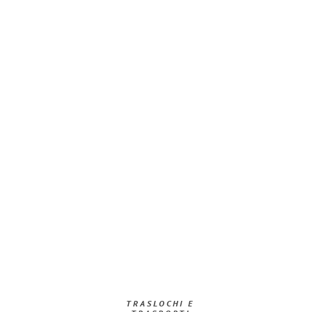
TRASLOCHI E