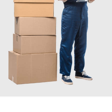
INFORMATI ORA