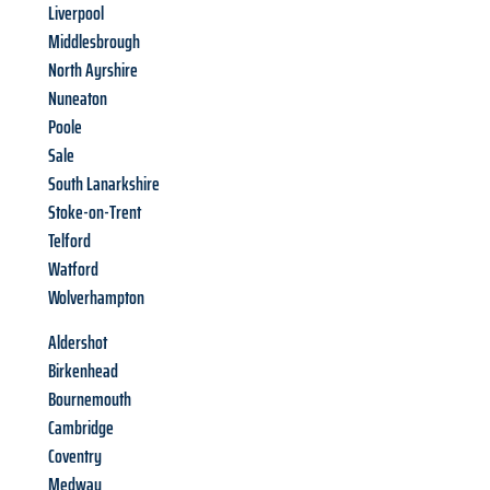
Liverpool
Middlesbrough
North Ayrshire
Nuneaton
Poole
Sale
South Lanarkshire
Stoke-on-Trent
Telford
Watford
Wolverhampton
Aldershot
Birkenhead
Bournemouth
Cambridge
Coventry
Medway