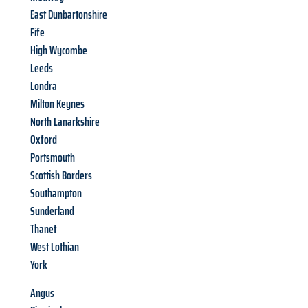
East Dunbartonshire
Fife
High Wycombe
Leeds
Londra
Milton Keynes
North Lanarkshire
Oxford
Portsmouth
Scottish Borders
Southampton
Sunderland
Thanet
West Lothian
York
Angus