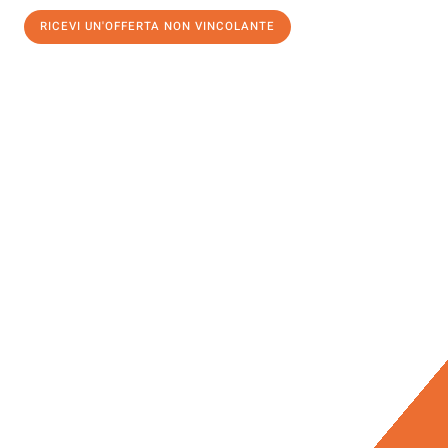
RICEVI UN'OFFERTA NON VINCOLANTE