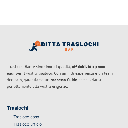
Traslochi Bari è sinonimo di qualità,
affidabilità e prezzi
equi
per il vostro trasloco. Con anni di esperienza e un team
dedicato, garantiamo un
processo fluido
che si adatta
perfettamente alle vostre esigenze.
Traslochi
Trasloco casa
Trasloco ufficio