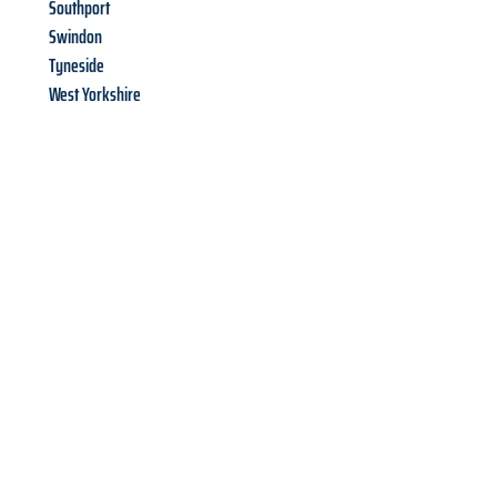
Southport
Swindon
Tyneside
West Yorkshire
Richiedi ora la tua
offerta
al
miglior
prezzo !
Inviateci adesso la vostra richiesta non vincolante e
assicuratevi la vostra
offerta di trasloco per le vostre esigenze
a Bari
al miglior prezzo! Approfitta dell’occasione per
un
trasloco senza stress
e con il massimo comfort: