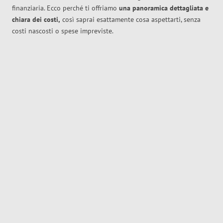
finanziaria. Ecco perché ti offriamo
una panoramica dettagliata e
chiara dei costi,
così saprai esattamente cosa aspettarti, senza
costi nascosti o spese impreviste.