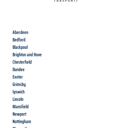
TRASPORTI​
Aberdeen
Bedford
Blackpool
Brighton and Hove
Chesterfield
Dundee
Exeter
Grimsby
Ipswich
Lincoln
Mansfield
Newport
Nottingham