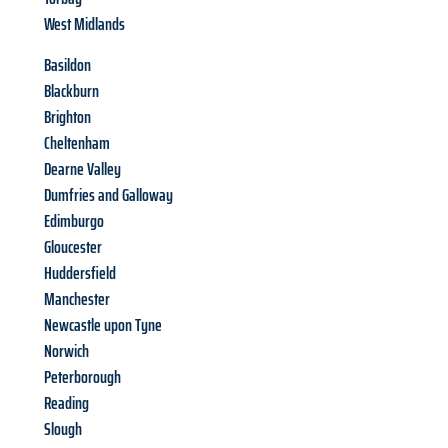
West Midlands
Basildon
Blackburn
Brighton
Cheltenham
Dearne Valley
Dumfries and Galloway
Edimburgo
Gloucester
Huddersfield
Manchester
Newcastle upon Tyne
Norwich
Peterborough
Reading
Slough