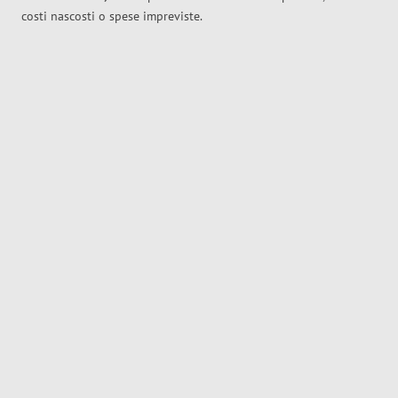
costi nascosti o spese impreviste.