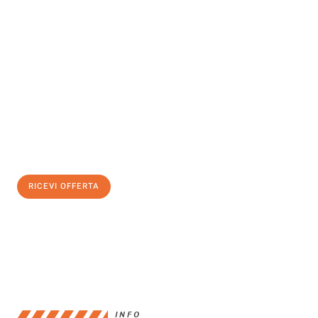
Scopri con Traslochi Bari quanto può essere
facile e senza stress
il tuo trasloco a Bari
. Il nostro team di esperti è pronto ad
assicurarti una transizione senza intoppi nella tua nuova casa.
Ottieni subito
un'offerta non vincolante
e
risparmia € 100:
RICEVI OFFERTA
0299948957
INFO