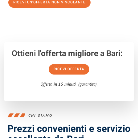
RICEVI UN'OFFERTA NON VINCOLANTE
100% non vincolante – Risposta garantita entro 15 minuti.
Ottieni
l'offerta migliore
a Bari:
RICEVI OFFERTA
Offerta
in 15 minuti
(garantita).
CHI SIAMO
Prezzi convenienti e servizio