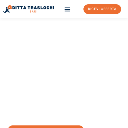
RICEVI OFFERTA
Ditta Traslochi Bari
Servizi Traslochi Bari
Costi e prezzi
TRASLOCHI BARI
Traslochi Bari
South Lanarkshire
Il tuo trasloco Bari South Lanarkshire può essere così facile!
Sperimenta il nostro
servizio di prima classe
e assicurati i
migliori prezzi in Bari
.
Richiedo ora la tua offerta personalizzata e fai il primo passo
verso un trasloco senza stress a South Lanarkshire