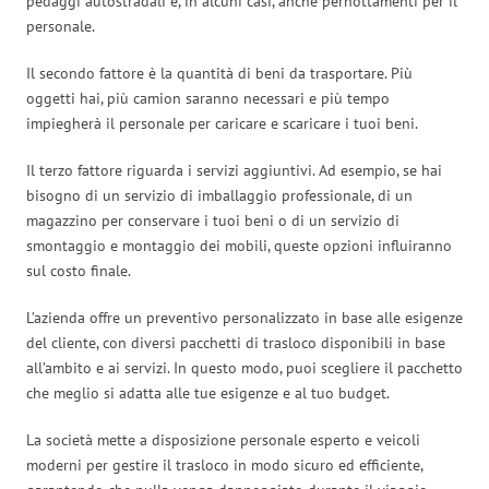
pedaggi autostradali e, in alcuni casi, anche pernottamenti per il
personale.
Il secondo fattore è la quantità di beni da trasportare. Più
oggetti hai, più camion saranno necessari e più tempo
impiegherà il personale per caricare e scaricare i tuoi beni.
Il terzo fattore riguarda i servizi aggiuntivi. Ad esempio, se hai
bisogno di un servizio di imballaggio professionale, di un
magazzino per conservare i tuoi beni o di un servizio di
smontaggio e montaggio dei mobili, queste opzioni influiranno
sul costo finale.
L’azienda offre un preventivo personalizzato in base alle esigenze
del cliente, con diversi pacchetti di trasloco disponibili in base
all’ambito e ai servizi. In questo modo, puoi scegliere il pacchetto
che meglio si adatta alle tue esigenze e al tuo budget.
La società mette a disposizione personale esperto e veicoli
moderni per gestire il trasloco in modo sicuro ed efficiente,