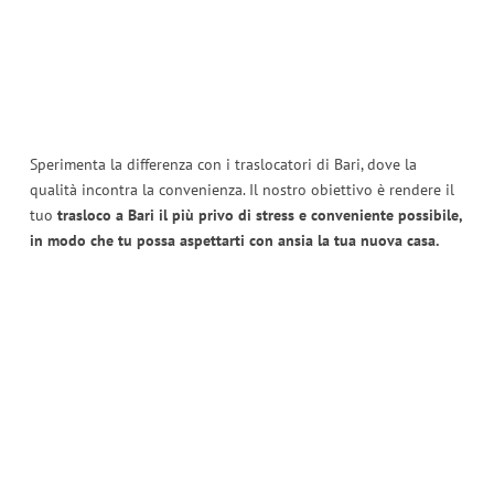
Sperimenta la differenza con i traslocatori di Bari, dove la
qualità incontra la convenienza. Il nostro obiettivo è rendere il
tuo
trasloco a Bari il più privo di stress e conveniente possibile,
in modo che tu possa aspettarti con ansia la tua nuova casa.