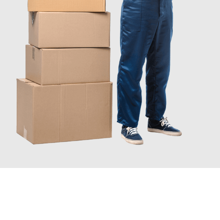
INFORMATI ORA