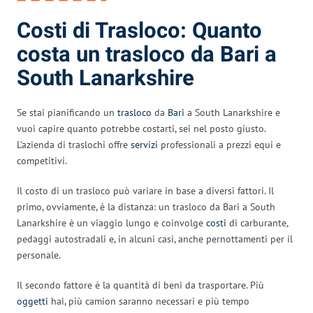
Costi di Trasloco: Quanto
costa un trasloco da Bari a
South Lanarkshire
Se stai pianificando un
trasloco
da
Bari
a South Lanarkshire e
vuoi capire quanto potrebbe costarti, sei nel posto giusto.
L’azienda di traslochi offre
servizi
professionali a prezzi equi e
competitivi.
Il costo di un trasloco può variare in base a diversi fattori. Il
primo, ovviamente, è la distanza: un trasloco da Bari a South
Lanarkshire è un viaggio lungo e coinvolge
costi
di carburante,
pedaggi autostradali e, in alcuni casi, anche pernottamenti per il
personale.
Il secondo fattore è la quantità di beni da trasportare. Più
oggetti
hai, più camion saranno necessari e più tempo