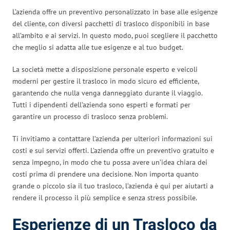
L’azienda offre un preventivo personalizzato in base alle esigenze
del cliente, con diversi pacchetti di trasloco disponibili in base
all’ambito e ai servizi. In questo modo, puoi scegliere il pacchetto
che meglio si adatta alle tue esigenze e al tuo budget.
La società mette a disposizione personale esperto e veicoli
moderni per gestire il trasloco in modo sicuro ed efficiente,
garantendo che nulla venga danneggiato durante il viaggio.
Tutti i dipendenti dell’azienda sono esperti e formati per
garantire un processo di trasloco senza problemi.
Ti invitiamo a contattare l’azienda per ulteriori informazioni sui
costi e sui servizi offerti. L’azienda offre un preventivo gratuito e
senza impegno, in modo che tu possa avere un’idea chiara dei
costi prima di prendere una decisione. Non importa quanto
grande o piccolo sia il tuo trasloco, l’azienda è qui per aiutarti a
rendere il processo il più semplice e senza stress possibile.
Esperienze di un Trasloco da