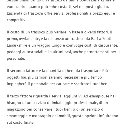
vuoi capire quanto potrebbe costarti, sei nel posto giusto.
L’azienda di traslochi offre servizi professionali a prezzi equi e
competitivi.
Il costo di un trasloco può variare in base a diversi fattori. Il
primo, ovviamente, è la distanza: un trasloco da Bari a South
Lanarkshire è un viaggio lungo e coinvolge costi di carburante,
pedaggi autostradali e, in alcuni casi, anche pernottamenti per il
personale.
Il secondo fattore è la quantità di beni da trasportare. Più
oggetti hai, più camion saranno necessari e più tempo
impiegherà il personale per caricare e scaricare i tuoi beni.
Il terzo fattore riguarda i servizi aggiuntivi. Ad esempio, se hai
bisogno di un servizio di imballaggio professionale, di un
magazzino per conservare i tuoi beni o di un servizio di
smontaggio e montaggio dei mobili, queste opzioni influiranno
sul costo finale.