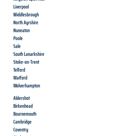
Liverpool
Middlesbrough
North Ayrshire
Nuneaton
Poole
Sale
South Lanarkshire
Stoke-on-Trent
Telford
Watford
Wolverhampton
Aldershot
Birkenhead
Bournemouth
Cambridge
Coventry