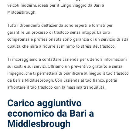
veicoli moderni, ideali per il lungo viaggio da Bari a
Middlesbrough.
Tutti i dipendenti dell’azienda sono esperti e formati per
garantire un processo di trasloco senza intoppi. La loro
competenza e professionalità sono garanzia di un servizio di alta
qualità, che mira a ridurre al minimo lo stress del trasloco.
Ti incoraggiamo a contattare l’azienda per ulteriori informazioni
sui costi e sui servizi. Offriamo un preventivo gratuito e senza
impegno, che ti permetterà di pianificare al meglio il tuo trasloco
da Bari a Middlesbrough. Con l’azienda al tuo fianco, potrai
affrontare il tuo trasloco con la massima tranquillità.
Carico aggiuntivo
economico da Bari a
Middlesbrough