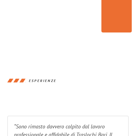
ESPERIENZE
“Sono rimasto davvero colpito dal lavoro
professionale e affidabile di Traslochi Bari. Il