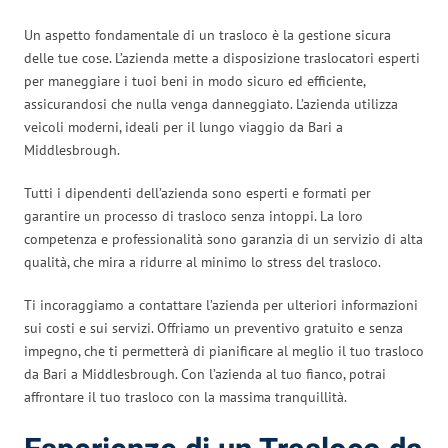
Un aspetto fondamentale di un trasloco è la gestione sicura
delle tue cose. L’azienda mette a disposizione traslocatori esperti
per maneggiare i tuoi beni in modo sicuro ed efficiente,
assicurandosi che nulla venga danneggiato. L’azienda utilizza
veicoli moderni, ideali per il lungo viaggio da Bari a
Middlesbrough.
Tutti i dipendenti dell’azienda sono esperti e formati per
garantire un processo di trasloco senza intoppi. La loro
competenza e professionalità sono garanzia di un servizio di alta
qualità, che mira a ridurre al minimo lo stress del trasloco.
Ti incoraggiamo a contattare l’azienda per ulteriori informazioni
sui costi e sui servizi. Offriamo un preventivo gratuito e senza
impegno, che ti permetterà di pianificare al meglio il tuo trasloco
da Bari a Middlesbrough. Con l’azienda al tuo fianco, potrai
affrontare il tuo trasloco con la massima tranquillità.