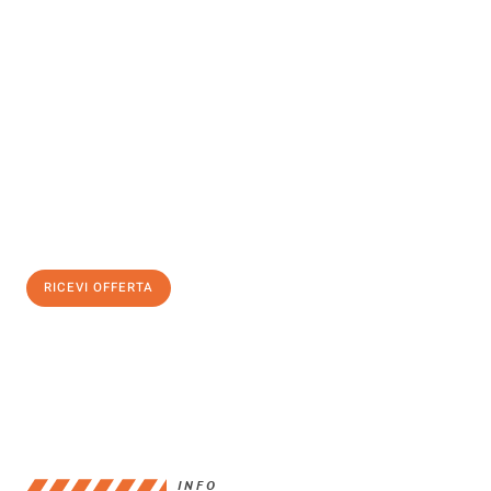
Scopri con Traslochi Bari quanto può essere
facile e senza stress
il tuo trasloco a Bari
. Il nostro team di esperti è pronto ad
assicurarti una transizione senza intoppi nella tua nuova casa.
Ottieni subito
un'offerta non vincolante
e
risparmia € 100:
RICEVI OFFERTA
0299948957
INFO