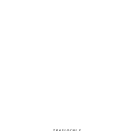
TRASLOCHI E