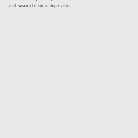
costi nascosti o spese impreviste.