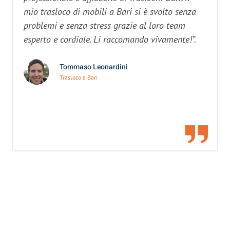
mio trasloco di mobili a Bari si è svolto senza
problemi e senza stress grazie al loro team
esperto e cordiale. Li raccomando vivamente!”.
Tommaso Leonardini
Trasloco a Bari