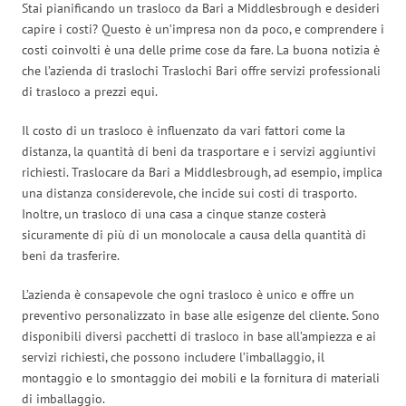
Stai pianificando un trasloco da Bari a Middlesbrough e desideri
capire i costi? Questo è un’impresa non da poco, e comprendere i
costi coinvolti è una delle prime cose da fare. La buona notizia è
che l’azienda di traslochi Traslochi Bari offre servizi professionali
di trasloco a prezzi equi.
Il costo di un trasloco è influenzato da vari fattori come la
distanza, la quantità di beni da trasportare e i servizi aggiuntivi
richiesti. Traslocare da Bari a Middlesbrough, ad esempio, implica
una distanza considerevole, che incide sui costi di trasporto.
Inoltre, un trasloco di una casa a cinque stanze costerà
sicuramente di più di un monolocale a causa della quantità di
beni da trasferire.
L’azienda è consapevole che ogni trasloco è unico e offre un
preventivo personalizzato in base alle esigenze del cliente. Sono
disponibili diversi pacchetti di trasloco in base all’ampiezza e ai
servizi richiesti, che possono includere l’imballaggio, il
montaggio e lo smontaggio dei mobili e la fornitura di materiali
di imballaggio.