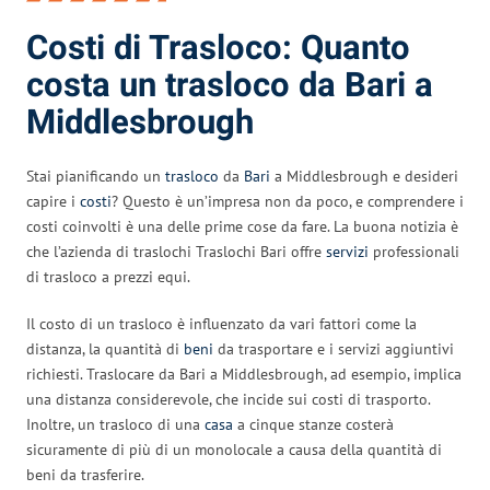
Costi di Trasloco: Quanto
costa un trasloco da Bari a
Middlesbrough
Stai pianificando un
trasloco
da
Bari
a Middlesbrough e desideri
capire i
costi
? Questo è un’impresa non da poco, e comprendere i
costi coinvolti è una delle prime cose da fare. La buona notizia è
che l’azienda di traslochi Traslochi Bari offre
servizi
professionali
di trasloco a prezzi equi.
Il costo di un trasloco è influenzato da vari fattori come la
distanza, la quantità di
beni
da trasportare e i servizi aggiuntivi
richiesti. Traslocare da Bari a Middlesbrough, ad esempio, implica
una distanza considerevole, che incide sui costi di trasporto.
Inoltre, un trasloco di una
casa
a cinque stanze costerà
sicuramente di più di un monolocale a causa della quantità di
beni da trasferire.