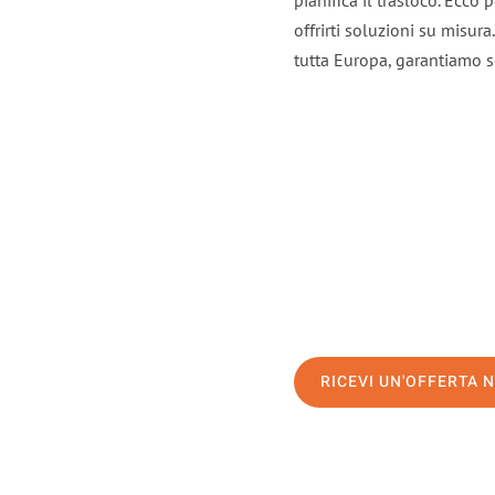
pianifica il trasloco. Ecco
offrirti soluzioni su misura.
tutta Europa, garantiamo ser
RICEVI UN'OFFERTA 