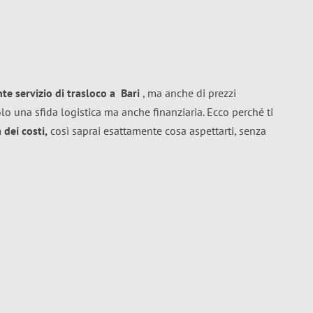
nte
servizio di trasloco
a
Bari
, ma anche di prezzi
lo una sfida logistica ma anche finanziaria. Ecco perché ti
dei costi,
così saprai esattamente cosa aspettarti, senza