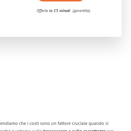
Offerta
in 15 minuti
(garantita).
rendiamo che i costi sono un fattore cruciale quando si