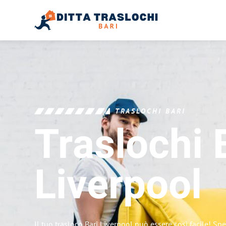
TRASLOCHI BARI
Traslochi 
Liverpool
Il tuo trasloco Bari Liverpool può essere così facile! Sp