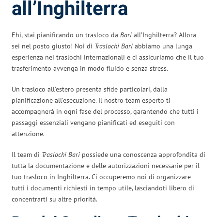
all’Inghilterra
Ehi, stai pianificando un trasloco da
Bari
all’Inghilterra? Allora
sei nel posto giusto! Noi di
Traslochi Bari
abbiamo una lunga
esperienza nei traslochi internazionali e ci assicuriamo che il tuo
trasferimento avvenga in modo fluido e senza stress.
Un trasloco all’estero presenta sfide particolari, dalla
pianificazione all’esecuzione. Il nostro team esperto ti
accompagnerà in ogni fase del processo, garantendo che tutti i
passaggi essenziali vengano pianificati ed eseguiti con
attenzione.
Il team di
Traslochi Bari
possiede una conoscenza approfondita di
tutta la documentazione e delle autorizzazioni necessarie per il
tuo trasloco in Inghilterra. Ci occuperemo noi di organizzare
tutti i documenti richiesti in tempo utile, lasciandoti libero di
concentrarti su altre priorità.