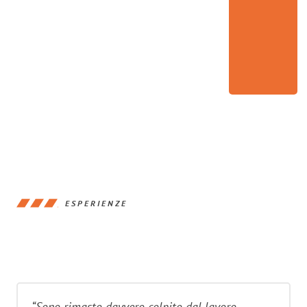
ESPERIENZE
“Sono rimasto davvero colpito dal lavoro