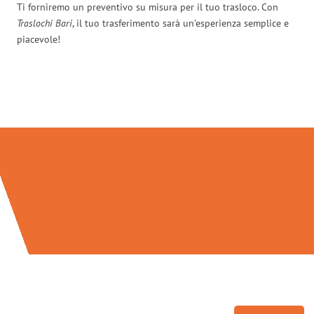
Ti forniremo un preventivo su misura per il tuo trasloco. Con
Traslochi Bari
, il tuo trasferimento sarà un’esperienza semplice e
piacevole!
Traslochi Bari in numeri: