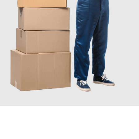
INFORMATI ORA