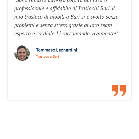
professionale e affidabile di Traslochi Bari. Il
mio trasloco di mobili a Bari si è svolto senza
problemi e senza stress grazie al loro team
esperto e cordiale. Li raccomando vivamente!”.
Tommaso Leonardini
Trasloco a Bari