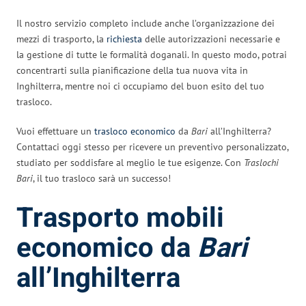
Il nostro servizio completo include anche l’organizzazione dei
mezzi di trasporto, la
richiesta
delle autorizzazioni necessarie e
la gestione di tutte le formalità doganali. In questo modo, potrai
concentrarti sulla pianificazione della tua nuova vita in
Inghilterra, mentre noi ci occupiamo del buon esito del tuo
trasloco.
Vuoi effettuare un
trasloco economico
da
Bari
all’Inghilterra?
Contattaci oggi stesso per ricevere un preventivo personalizzato,
studiato per soddisfare al meglio le tue esigenze. Con
Traslochi
Bari
, il tuo trasloco sarà un successo!
Trasporto mobili
economico da
Bari
all’Inghilterra