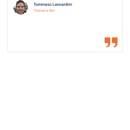
Tommaso Leonardini
Trasloco a Bari