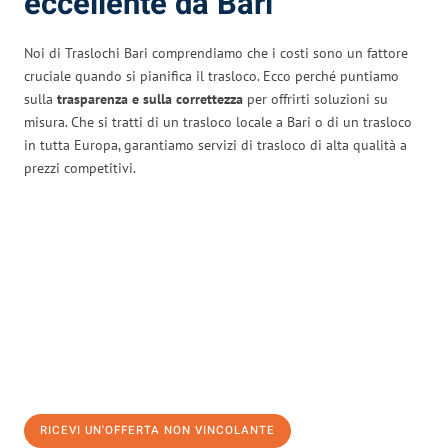
eccellente da Bari
Noi di Traslochi Bari comprendiamo che i costi sono un fattore
cruciale quando si pianifica il trasloco. Ecco perché puntiamo
sulla
trasparenza e sulla correttezza
per offrirti soluzioni su
misura. Che si tratti di un trasloco locale a Bari o di un trasloco
in tutta Europa, garantiamo servizi di trasloco di alta qualità a
prezzi competitivi.
RICEVI UN'OFFERTA NON VINCOLANTE