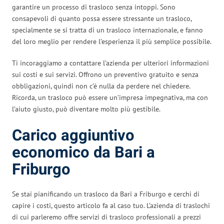
garantire un processo di trasloco senza intoppi. Sono
consapevoli di quanto possa essere stressante un trasloco,
specialmente se si tratta di un trasloco internazionale, e fanno
del loro meglio per rendere l’esperienza il più semplice possibile.
Ti incoraggiamo a contattare l’azienda per ulteriori informazioni
sui costi e sui servizi. Offrono un preventivo gratuito e senza
obbligazioni, quindi non c’è nulla da perdere nel chiedere.
Ricorda, un trasloco può essere un’impresa impegnativa, ma con
l’aiuto giusto, può diventare molto più gestibile.
Carico aggiuntivo
economico da Bari a
Friburgo
Se stai pianificando un trasloco da Bari a Friburgo e cerchi di
capire i costi, questo articolo fa al caso tuo. L’azienda di traslochi
di cui parleremo offre servizi di trasloco professionali a prezzi