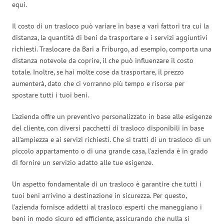
equi.
Il costo di un trasloco può variare in base a vari fattori tra cui la
distanza, la quantità di beni da trasportare e i servizi aggiuntivi
richiesti. Traslocare da Bari a Friburgo, ad esempio, comporta una
distanza notevole da coprire, il che può influenzare il costo
totale. Inoltre, se hai molte cose da trasportare, il prezzo
aumenterà, dato che ci vorranno più tempo e risorse per
spostare tutti i tuoi beni.
L’azienda offre un preventivo personalizzato in base alle esigenze
del cliente, con diversi pacchetti di trasloco disponibili in base
all’ampiezza e ai servizi richiesti. Che si tratti di un trasloco di un
piccolo appartamento o di una grande casa, l’azienda è in grado
di fornire un servizio adatto alle tue esigenze.
Un aspetto fondamentale di un trasloco è garantire che tutti i
tuoi beni arrivino a destinazione in sicurezza. Per questo,
l’azienda fornisce addetti al trasloco esperti che maneggiano i
beni in modo sicuro ed efficiente, assicurando che nulla si