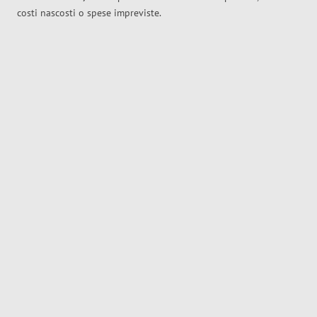
costi nascosti o spese impreviste.