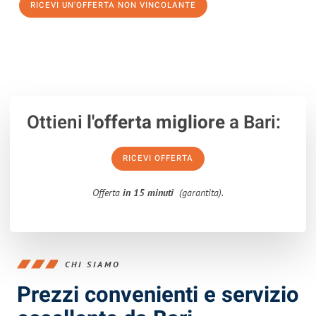
RICEVI UN'OFFERTA NON VINCOLANTE
100% non vincolante – Risposta garantita entro 15 minuti.
Ottieni
l'offerta migliore
a Bari:
RICEVI OFFERTA
Offerta
in 15 minuti
(garantita).
CHI SIAMO
Prezzi convenienti e servizio