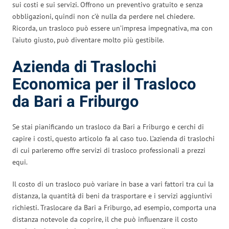
sui costi e sui servizi. Offrono un preventivo gratuito e senza
obbligazioni, quindi non c’è nulla da perdere nel chiedere.
Ricorda, un trasloco può essere un’impresa impegnativa, ma con
l’aiuto giusto, può diventare molto più gestibile.
Azienda di Traslochi
Economica per il Trasloco
da Bari a Friburgo
Se stai pianificando un trasloco da Bari a Friburgo e cerchi di
capire i costi, questo articolo fa al caso tuo. L’azienda di traslochi
di cui parleremo offre servizi di trasloco professionali a prezzi
equi.
Il costo di un trasloco può variare in base a vari fattori tra cui la
distanza, la quantità di beni da trasportare e i servizi aggiuntivi
richiesti. Traslocare da Bari a Friburgo, ad esempio, comporta una
distanza notevole da coprire, il che può influenzare il costo