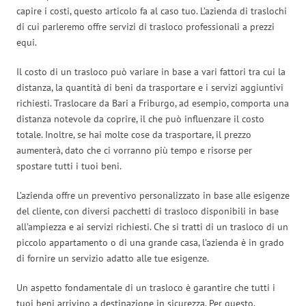
capire i costi, questo articolo fa al caso tuo. L’azienda di traslochi
di cui parleremo offre servizi di trasloco professionali a prezzi
equi.
Il costo di un trasloco può variare in base a vari fattori tra cui la
distanza, la quantità di beni da trasportare e i servizi aggiuntivi
richiesti. Traslocare da Bari a Friburgo, ad esempio, comporta una
distanza notevole da coprire, il che può influenzare il costo
totale. Inoltre, se hai molte cose da trasportare, il prezzo
aumenterà, dato che ci vorranno più tempo e risorse per
spostare tutti i tuoi beni.
L’azienda offre un preventivo personalizzato in base alle esigenze
del cliente, con diversi pacchetti di trasloco disponibili in base
all’ampiezza e ai servizi richiesti. Che si tratti di un trasloco di un
piccolo appartamento o di una grande casa, l’azienda è in grado
di fornire un servizio adatto alle tue esigenze.
Un aspetto fondamentale di un trasloco è garantire che tutti i
tuoi beni arrivino a destinazione in sicurezza. Per questo,