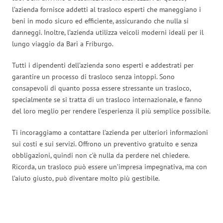
l’azienda fornisce addetti al trasloco esperti che maneggiano i
beni in modo sicuro ed efficiente, assicurando che nulla si
danneggi. Inoltre, l’azienda utilizza veicoli moderni ideali per il
lungo viaggio da Bari a Friburgo.
Tutti i dipendenti dell’azienda sono esperti e addestrati per
garantire un processo di trasloco senza intoppi. Sono
consapevoli di quanto possa essere stressante un trasloco,
specialmente se si tratta di un trasloco internazionale, e fanno
del loro meglio per rendere l’esperienza il più semplice possibile.
Ti incoraggiamo a contattare l’azienda per ulteriori informazioni
sui costi e sui servizi. Offrono un preventivo gratuito e senza
obbligazioni, quindi non c’è nulla da perdere nel chiedere.
Ricorda, un trasloco può essere un’impresa impegnativa, ma con
l’aiuto giusto, può diventare molto più gestibile.
Traslochi Bari in numeri: