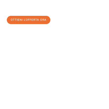
un
trasloco senza stress
e con il massimo comfort:
OTTIENI L'OFFERTA ORA