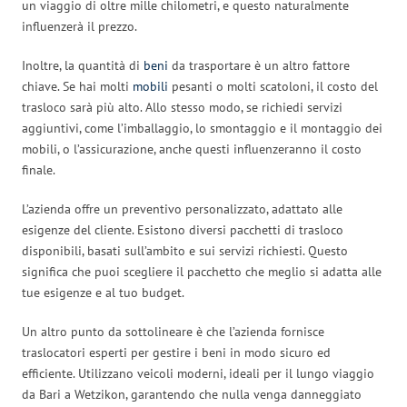
un viaggio di oltre mille chilometri, e questo naturalmente
influenzerà il prezzo.
Inoltre, la quantità di
beni
da trasportare è un altro fattore
chiave. Se hai molti
mobili
pesanti o molti scatoloni, il costo del
trasloco sarà più alto. Allo stesso modo, se richiedi servizi
aggiuntivi, come l’imballaggio, lo smontaggio e il montaggio dei
mobili, o l’assicurazione, anche questi influenzeranno il costo
finale.
L’azienda offre un preventivo personalizzato, adattato alle
esigenze del cliente. Esistono diversi pacchetti di trasloco
disponibili, basati sull’ambito e sui servizi richiesti. Questo
significa che puoi scegliere il pacchetto che meglio si adatta alle
tue esigenze e al tuo budget.
Un altro punto da sottolineare è che l’azienda fornisce
traslocatori esperti per gestire i beni in modo sicuro ed
efficiente. Utilizzano veicoli moderni, ideali per il lungo viaggio
da Bari a Wetzikon, garantendo che nulla venga danneggiato