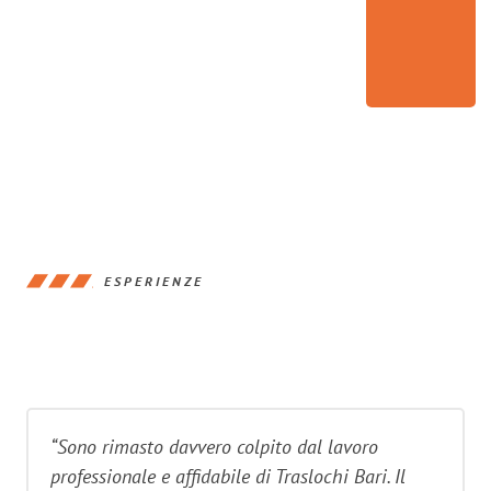
ESPERIENZE
“Sono rimasto davvero colpito dal lavoro
professionale e affidabile di Traslochi Bari. Il