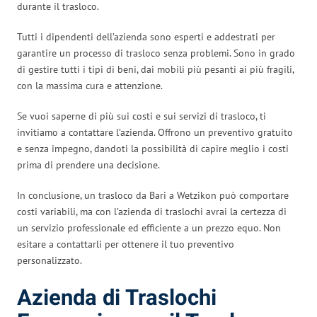
durante il trasloco.
Tutti i dipendenti dell’azienda sono esperti e addestrati per
garantire un processo di trasloco senza problemi. Sono in grado
di gestire tutti i tipi di beni, dai mobili più pesanti ai più fragili,
con la massima cura e attenzione.
Se vuoi saperne di più sui costi e sui servizi di trasloco, ti
invitiamo a contattare l’azienda. Offrono un preventivo gratuito
e senza impegno, dandoti la possibilità di capire meglio i costi
prima di prendere una decisione.
In conclusione, un trasloco da Bari a Wetzikon può comportare
costi variabili, ma con l’azienda di traslochi avrai la certezza di
un servizio professionale ed efficiente a un prezzo equo. Non
esitare a contattarli per ottenere il tuo preventivo
personalizzato.
Azienda di Traslochi