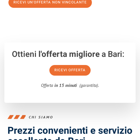
RICEVI UN'OFFERTA NON VINCOLANTE
100% non vincolante – Risposta garantita entro 15 minuti.
Ottieni
l'offerta migliore
a Bari:
RICEVI OFFERTA
Offerta
in 15 minuti
(garantita).
CHI SIAMO
Prezzi convenienti e servizio