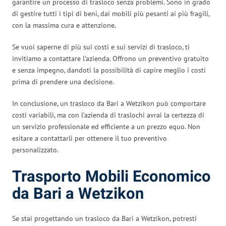
garantire un processo di trasloco senza problemi. Sono in grado
di gestire tutti i tipi di beni, dai mobili più pesanti ai più fragili,
con la massima cura e attenzione.
Se vuoi saperne di più sui costi e sui servizi di trasloco, ti
invitiamo a contattare l’azienda. Offrono un preventivo gratuito
e senza impegno, dandoti la possibilità di capire meglio i costi
prima di prendere una decisione.
In conclusione, un trasloco da Bari a Wetzikon può comportare
costi variabili, ma con l’azienda di traslochi avrai la certezza di
un servizio professionale ed efficiente a un prezzo equo. Non
esitare a contattarli per ottenere il tuo preventivo
personalizzato.
Trasporto Mobili Economico
da Bari a Wetzikon
Se stai progettando un trasloco da Bari a Wetzikon, potresti