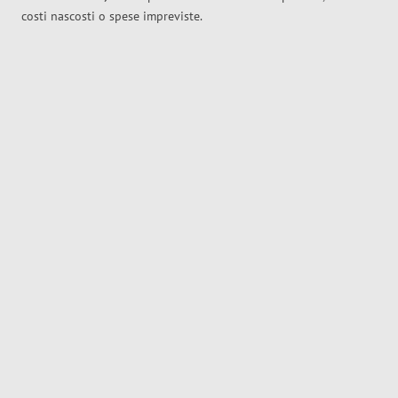
costi nascosti o spese impreviste.