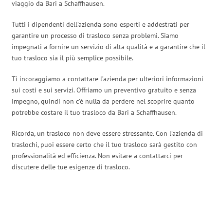
viaggio da Bari a Schaffhausen.
Tutti i dipendenti dell’azienda sono esperti e addestrati per
garantire un processo di trasloco senza problemi. Siamo
impegnati a fornire un servizio di alta qualità e a garantire che il
tuo trasloco sia il più semplice possibile.
Ti incoraggiamo a contattare l’azienda per ulteriori informazioni
sui costi e sui servizi. Offriamo un preventivo gratuito e senza
impegno, quindi non c’è nulla da perdere nel scoprire quanto
potrebbe costare il tuo trasloco da Bari a Schaffhausen.
Ricorda, un trasloco non deve essere stressante. Con l’azienda di
traslochi, puoi essere certo che il tuo trasloco sarà gestito con
professionalità ed efficienza. Non esitare a contattarci per
discutere delle tue esigenze di trasloco.
Traslochi Bari in numeri: