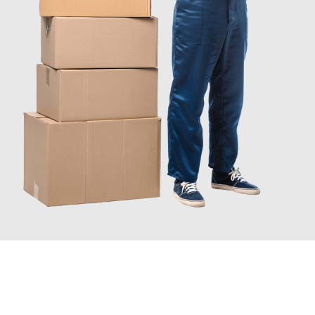
INFORMATI ORA