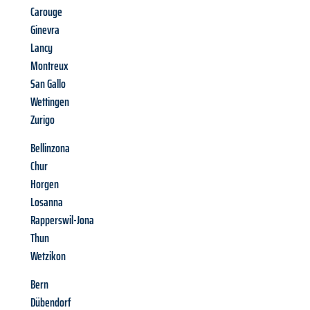
Carouge
Ginevra
Lancy
Montreux
San Gallo
Wettingen
Zurigo
Bellinzona
Chur
Horgen
Losanna
Rapperswil-Jona
Thun
Wetzikon
Bern
Dübendorf