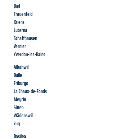
Biel
Frauenfeld
Kriens
Lucerna
Schaffhausen
Vernier
Yverdon-les-Bains
Allschwil
Bulle
Friburgo
La Chaux-de-Fonds
Meyrin
Sitten
Wädenswil
Zug
Basilea