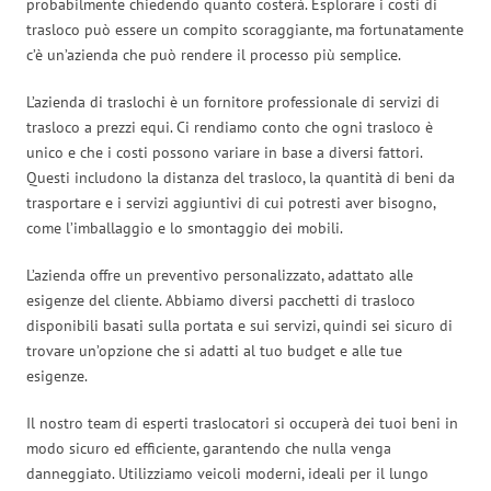
probabilmente chiedendo quanto costerà. Esplorare i costi di
trasloco può essere un compito scoraggiante, ma fortunatamente
c’è un’azienda che può rendere il processo più semplice.
L’azienda di traslochi è un fornitore professionale di servizi di
trasloco a prezzi equi. Ci rendiamo conto che ogni trasloco è
unico e che i costi possono variare in base a diversi fattori.
Questi includono la distanza del trasloco, la quantità di beni da
trasportare e i servizi aggiuntivi di cui potresti aver bisogno,
come l’imballaggio e lo smontaggio dei mobili.
L’azienda offre un preventivo personalizzato, adattato alle
esigenze del cliente. Abbiamo diversi pacchetti di trasloco
disponibili basati sulla portata e sui servizi, quindi sei sicuro di
trovare un’opzione che si adatti al tuo budget e alle tue
esigenze.
Il nostro team di esperti traslocatori si occuperà dei tuoi beni in
modo sicuro ed efficiente, garantendo che nulla venga
danneggiato. Utilizziamo veicoli moderni, ideali per il lungo