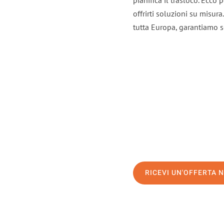
pianifica il trasloco. Ecco
offrirti soluzioni su misura.
tutta Europa, garantiamo ser
RICEVI UN'OFFERTA 