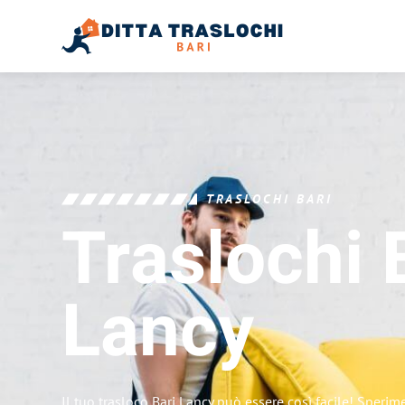
TRASLOCHI BARI
Traslochi 
Lancy
Il tuo trasloco Bari Lancy può essere così facile! Sperim