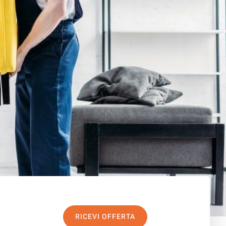
RICEVI OFFERTA