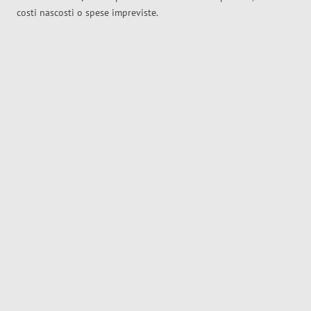
costi nascosti o spese impreviste.