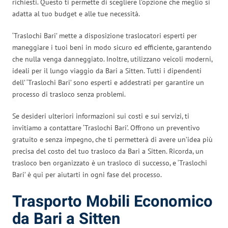
richiesti. Questo ti permette di scegliere l’opzione che meglio si
adatta al tuo budget e alle tue necessità.
‘Traslochi Bari’ mette a disposizione traslocatori esperti per
maneggiare i tuoi beni in modo sicuro ed efficiente, garantendo
che nulla venga danneggiato. Inoltre, utilizzano veicoli moderni,
ideali per il lungo viaggio da Bari a Sitten. Tutti i dipendenti
dell’ ‘Traslochi Bari’ sono esperti e addestrati per garantire un
processo di trasloco senza problemi.
Se desideri ulteriori informazioni sui costi e sui servizi, ti
invitiamo a contattare ‘Traslochi Bari’. Offrono un preventivo
gratuito e senza impegno, che ti permetterà di avere un’idea più
precisa del costo del tuo trasloco da Bari a Sitten. Ricorda, un
trasloco ben organizzato è un trasloco di successo, e ‘Traslochi
Bari’ è qui per aiutarti in ogni fase del processo.
Trasporto Mobili Economico
da Bari a Sitten