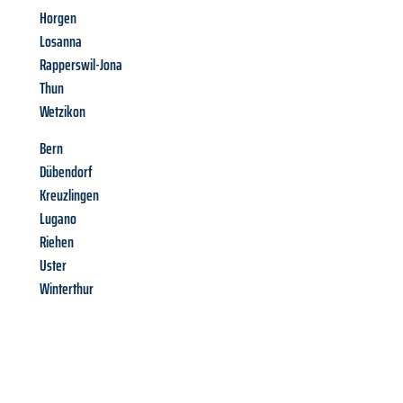
Horgen
Losanna
Rapperswil-Jona
Thun
Wetzikon
Bern
Dübendorf
Kreuzlingen
Lugano
Riehen
Uster
Winterthur