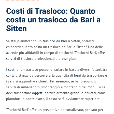
Costi di Trasloco: Quanto
costa un trasloco da Bari a
Sitten
Se stai pianificando un
trasloco
da
Bari
a Sitten, potresti
chiederti: quanto costa un trasloco da Bari a Sitten? Una delle
aziende più affidabili in campo di traslochi, ‘Traslochi Bari’, offre
servizi
di trasloco professionali a prezzi giusti.
I
costi
di un trasloco possono variare in base a diversi fattori, tra
cui la distanza da percorrere, la quantità di
beni
da trasportare e
i servizi aggiuntivi richiesti. Per esempio, se hai bisogno di
servizi di imballaggio, smontaggio e montaggio dei
mobili
, o se
devi trasportare
oggetti
particolarmente grandi o delicati, come
pianoforti o opere d’arte, il costo sarà ovviamente superiore.
‘Traslochi Bari’ offre un preventivo personalizzato, pensato per