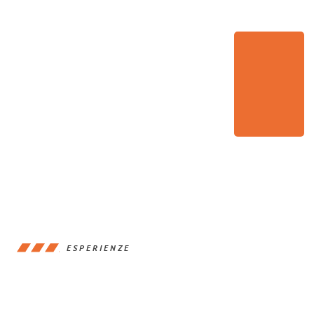
ESPERIENZE