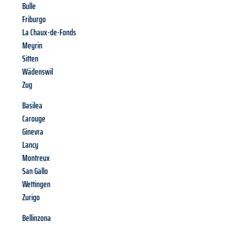
Bulle
Friburgo
La Chaux-de-Fonds
Meyrin
Sitten
Wädenswil
Zug
Basilea
Carouge
Ginevra
Lancy
Montreux
San Gallo
Wettingen
Zurigo
Bellinzona