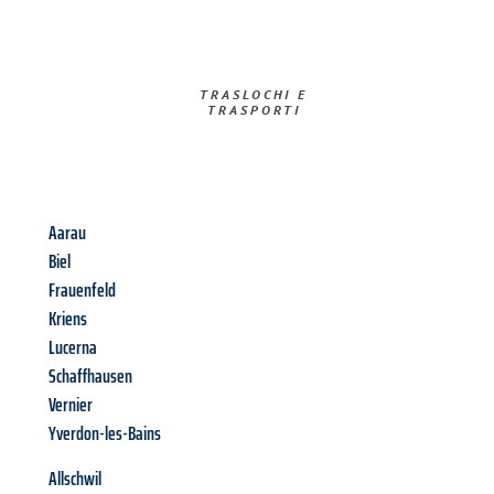
TRASLOCHI E
TRASPORTI​
Aarau
Biel
Frauenfeld
Kriens
Lucerna
Schaffhausen
Vernier
Yverdon-les-Bains
Allschwil