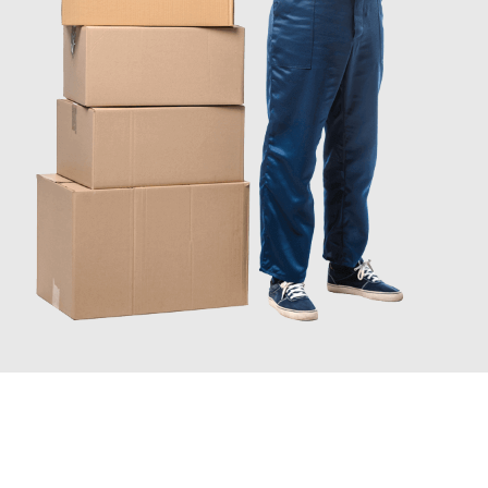
INFORMATI ORA