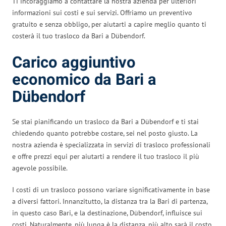
Ti incoraggiamo a contattare la nostra azienda per ulteriori
informazioni sui costi e sui servizi. Offriamo un preventivo
gratuito e senza obbligo, per aiutarti a capire meglio quanto ti
costerà il tuo trasloco da Bari a Dübendorf.
Carico aggiuntivo
economico da Bari a
Dübendorf
Se stai pianificando un trasloco da Bari a Dübendorf e ti stai
chiedendo quanto potrebbe costare, sei nel posto giusto. La
nostra azienda è specializzata in servizi di trasloco professionali
e offre prezzi equi per aiutarti a rendere il tuo trasloco il più
agevole possibile.
I costi di un trasloco possono variare significativamente in base
a diversi fattori. Innanzitutto, la distanza tra la Bari di partenza,
in questo caso Bari, e la destinazione, Dübendorf, influisce sui
costi. Naturalmente, più lunga è la distanza, più alto sarà il costo