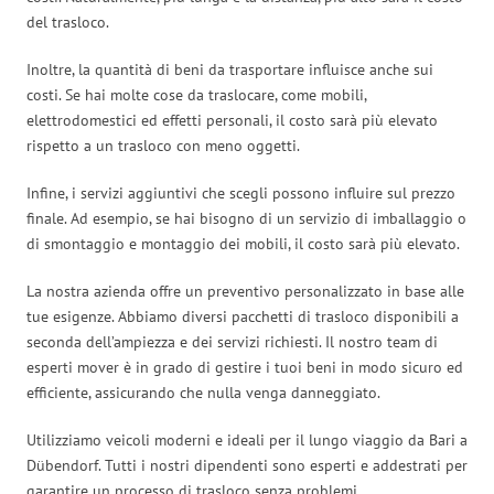
del trasloco.
Inoltre, la quantità di beni da trasportare influisce anche sui
costi. Se hai molte cose da traslocare, come mobili,
elettrodomestici ed effetti personali, il costo sarà più elevato
rispetto a un trasloco con meno oggetti.
Infine, i servizi aggiuntivi che scegli possono influire sul prezzo
finale. Ad esempio, se hai bisogno di un servizio di imballaggio o
di smontaggio e montaggio dei mobili, il costo sarà più elevato.
La nostra azienda offre un preventivo personalizzato in base alle
tue esigenze. Abbiamo diversi pacchetti di trasloco disponibili a
seconda dell’ampiezza e dei servizi richiesti. Il nostro team di
esperti mover è in grado di gestire i tuoi beni in modo sicuro ed
efficiente, assicurando che nulla venga danneggiato.
Utilizziamo veicoli moderni e ideali per il lungo viaggio da Bari a
Dübendorf. Tutti i nostri dipendenti sono esperti e addestrati per
garantire un processo di trasloco senza problemi.