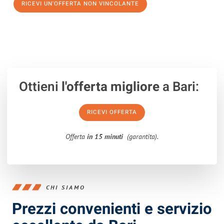
RICEVI UN'OFFERTA NON VINCOLANTE
100% non vincolante – Risposta garantita entro 15 minuti.
Ottieni
l'offerta migliore
a Bari:
RICEVI OFFERTA
Offerta
in 15 minuti
(garantita).
CHI SIAMO
Prezzi convenienti e servizio