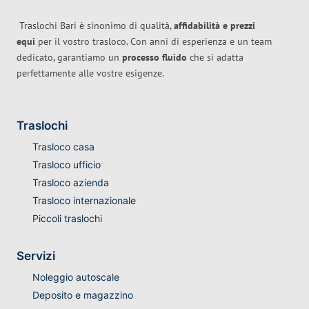
Traslochi Bari è sinonimo di qualità,
affidabilità e prezzi
equi
per il vostro trasloco. Con anni di esperienza e un team
dedicato, garantiamo un
processo fluido
che si adatta
perfettamente alle vostre esigenze.
Traslochi
Trasloco casa
Trasloco ufficio
Trasloco azienda
Trasloco internazionale
Piccoli traslochi
Servizi
Noleggio autoscale
Deposito e magazzino