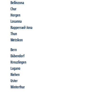
Bellinzona
Chur
Horgen
Losanna
Rapperswil-Jona
Thun
Wetzikon
Bern
Dübendorf
Kreuzlingen
Lugano
Riehen
Uster
Winterthur