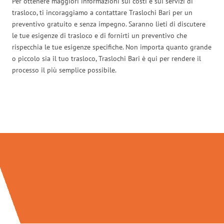
Per ottenere maggiori informazioni sui costi e sui servizi di
trasloco, ti incoraggiamo a contattare Traslochi Bari per un
preventivo gratuito e senza impegno. Saranno lieti di discutere
le tue esigenze di trasloco e di fornirti un preventivo che
rispecchia le tue esigenze specifiche. Non importa quanto grande
o piccolo sia il tuo trasloco, Traslochi Bari è qui per rendere il
processo il più semplice possibile.
Traslochi Bari in numeri: