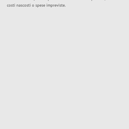
costi nascosti o spese impreviste.