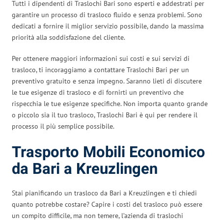
Tutti i dipendenti di Traslochi Bari sono esperti e addestrati per
garantire un processo di trasloco fluido e senza problemi. Sono
dedicati a fornire il miglior servizio possibile, dando la massima
priorità alla soddisfazione del cliente.
Per ottenere maggiori informazioni sui costi e sui servizi di
trasloco, ti incoraggiamo a contattare Traslochi Bari per un
preventivo gratuito e senza impegno. Saranno lieti di discutere
le tue esigenze di trasloco e di fornirti un preventivo che
rispecchia le tue esigenze specifiche. Non importa quanto grande
o piccolo sia il tuo trasloco, Traslochi Bari è qui per rendere il
processo il più semplice possibile.
Trasporto Mobili Economico
da Bari a Kreuzlingen
Stai pianificando un trasloco da Bari a Kreuzlingen e ti chiedi
quanto potrebbe costare? Capire i costi del trasloco può essere
un compito difficile, ma non temere, l’azienda di traslochi