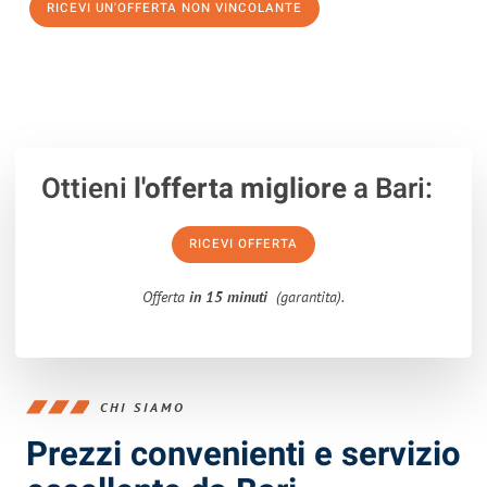
RICEVI UN'OFFERTA NON VINCOLANTE
100% non vincolante – Risposta garantita entro 15 minuti.
Ottieni
l'offerta migliore
a Bari:
RICEVI OFFERTA
Offerta
in 15 minuti
(garantita).
CHI SIAMO
Prezzi convenienti e servizio