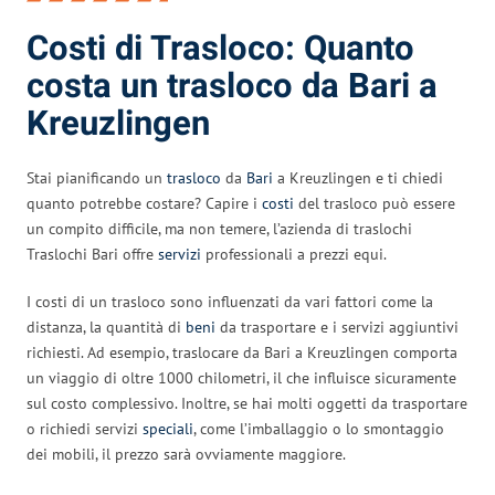
Costi di Trasloco: Quanto
costa un trasloco da Bari a
Kreuzlingen
Stai pianificando un
trasloco
da
Bari
a Kreuzlingen e ti chiedi
quanto potrebbe costare? Capire i
costi
del trasloco può essere
un compito difficile, ma non temere, l’azienda di traslochi
Traslochi Bari offre
servizi
professionali a prezzi equi.
I costi di un trasloco sono influenzati da vari fattori come la
distanza, la quantità di
beni
da trasportare e i servizi aggiuntivi
richiesti. Ad esempio, traslocare da Bari a Kreuzlingen comporta
un viaggio di oltre 1000 chilometri, il che influisce sicuramente
sul costo complessivo. Inoltre, se hai molti oggetti da trasportare
o richiedi servizi
speciali
, come l’imballaggio o lo smontaggio
dei mobili, il prezzo sarà ovviamente maggiore.