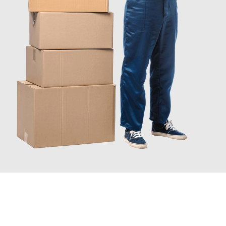
INFORMATI ORA