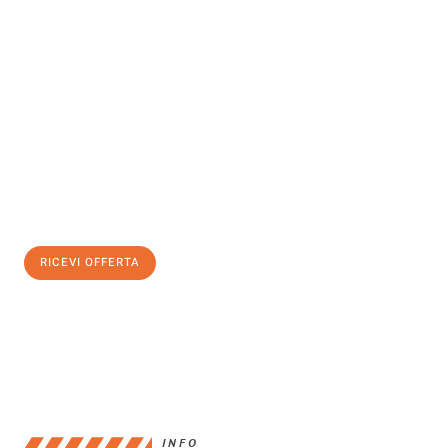
Scopri con Traslochi Bari quanto può essere
facile e senza stress
il tuo trasloco a Bari
. Il nostro team di esperti è pronto ad
assicurarti una transizione senza intoppi nella tua nuova casa.
Ottieni subito
un'offerta non vincolante
e
risparmia € 100:
RICEVI OFFERTA
0299948957
INFO