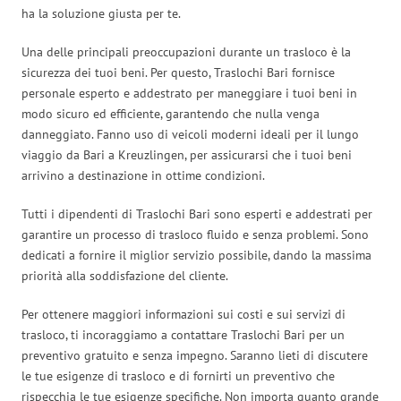
ha la soluzione giusta per te.
Una delle principali preoccupazioni durante un trasloco è la
sicurezza dei tuoi beni. Per questo, Traslochi Bari fornisce
personale esperto e addestrato per maneggiare i tuoi beni in
modo sicuro ed efficiente, garantendo che nulla venga
danneggiato. Fanno uso di veicoli moderni ideali per il lungo
viaggio da Bari a Kreuzlingen, per assicurarsi che i tuoi beni
arrivino a destinazione in ottime condizioni.
Tutti i dipendenti di Traslochi Bari sono esperti e addestrati per
garantire un processo di trasloco fluido e senza problemi. Sono
dedicati a fornire il miglior servizio possibile, dando la massima
priorità alla soddisfazione del cliente.
Per ottenere maggiori informazioni sui costi e sui servizi di
trasloco, ti incoraggiamo a contattare Traslochi Bari per un
preventivo gratuito e senza impegno. Saranno lieti di discutere
le tue esigenze di trasloco e di fornirti un preventivo che
rispecchia le tue esigenze specifiche. Non importa quanto grande