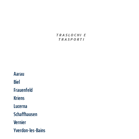
TRASLOCHI E
TRASPORTI​
Aarau
Biel
Frauenfeld
Kriens
Lucerna
Schaffhausen
Vernier
Yverdon-les-Bains