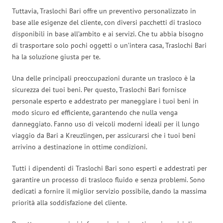
Tuttavia, Traslochi Bari offre un preventivo personalizzato in
base alle esigenze del cliente, con diversi pacchetti di trasloco
disponibili in base all’ambito e ai servizi. Che tu abbia bisogno
di trasportare solo pochi oggetti o un’intera casa, Traslochi Bari
ha la soluzione giusta per te.
Una delle principali preoccupazioni durante un trasloco è la
sicurezza dei tuoi beni. Per questo, Traslochi Bari fornisce
personale esperto e addestrato per maneggiare i tuoi beni in
modo sicuro ed efficiente, garantendo che nulla venga
danneggiato. Fanno uso di veicoli moderni ideali per il lungo
viaggio da Bari a Kreuzlingen, per assicurarsi che i tuoi beni
arrivino a destinazione in ottime condizioni.
Tutti i dipendenti di Traslochi Bari sono esperti e addestrati per
garantire un processo di trasloco fluido e senza problemi. Sono
dedicati a fornire il miglior servizio possibile, dando la massima
priorità alla soddisfazione del cliente.