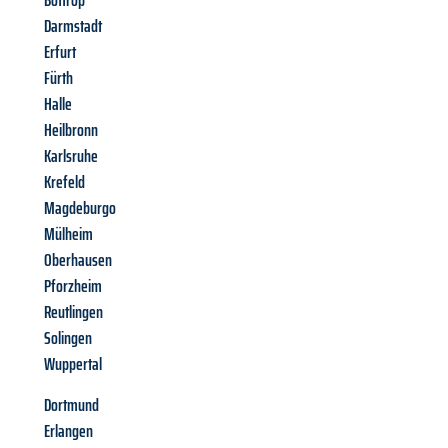
Bottrop
Darmstadt
Erfurt
Fürth
Halle
Heilbronn
Karlsruhe
Krefeld
Magdeburgo
Mülheim
Oberhausen
Pforzheim
Reutlingen
Solingen
Wuppertal
Dortmund
Erlangen