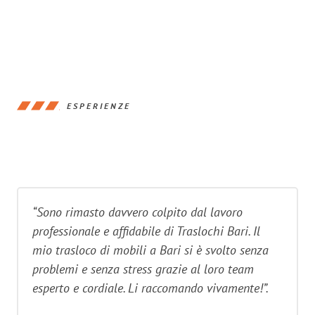
ESPERIENZE
“Sono rimasto davvero colpito dal lavoro
professionale e affidabile di Traslochi Bari. Il
mio trasloco di mobili a Bari si è svolto senza
problemi e senza stress grazie al loro team
esperto e cordiale. Li raccomando vivamente!”.