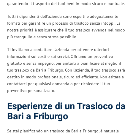
garantendo il trasporto dei tuoi beni in modo sicuro e puntuale.
Tutti i dipendenti dell’azienda sono esperti e adeguatamente
formati per garantire un processo di trasloco senza intoppi. La
nostra priorità è assicurare che il tuo trasloco avvenga nel modo
più tranquillo e senza stress possibile.
Ti invitiamo a contattare l’azienda per ottenere ulteriori
informazioni sui costi e sui servizi. Offriamo un preventivo
gratuito e senza impegno, per aiutarti a pianificare al meglio il
tuo trasloco da Bari a Friburgo. Con l’azienda, il tuo trasloco sarà
gestito in modo professionale, sicuro ed efficiente. Non esitare a
contattarci per qualsiasi domanda o per richiedere il tuo
preventivo personalizzato.
Esperienze di un Trasloco da
Bari a Friburgo
Se stai pianificando un trasloco da Bari a Friburgo, è naturale