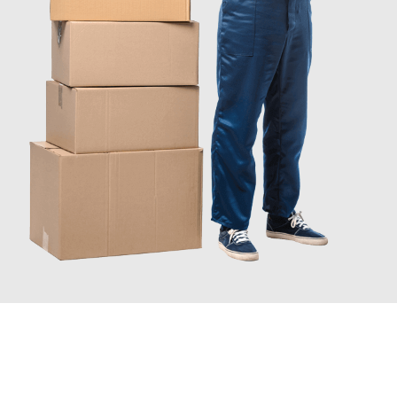
INFORMATI ORA