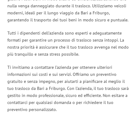
nulla venga danneggiato durante il trasloco. Utilizziamo veicoli
moderni, ideali per il lungo viaggio da Bari a Friburgo,
garantendo il trasporto dei tuoi beni in modo sicuro e puntuale.
Tutti i dipendenti dell’azienda sono esperti e adeguatamente
formati per garantire un processo di trasloco senza intoppi. La
nostra priorità è assicurare che il tuo trasloco avvenga nel modo
più tranquillo e senza stress possibile.
Ti invitiamo a contattare l’azienda per ottenere ulteriori
informazioni sui costi e sui servizi. Offriamo un preventivo
gratuito e senza impegno, per aiutarti a pianificare al meglio il
tuo trasloco da Bari a Friburgo. Con l’azienda, il tuo trasloco sarà
gestito in modo professionale, sicuro ed efficiente. Non esitare a
contattarci per qualsiasi domanda o per richiedere il tuo
preventivo personalizzato.
Traslochi Bari in numeri: