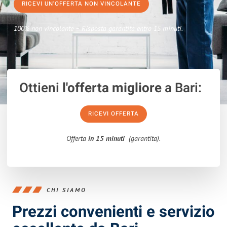
RICEVI UN'OFFERTA NON VINCOLANTE
100% non vincolante – Risposta garantita entro 15 minuti.
Ottieni
l'offerta migliore
a Bari:
RICEVI OFFERTA
Offerta
in 15 minuti
(garantita).
CHI SIAMO
Prezzi convenienti e servizio