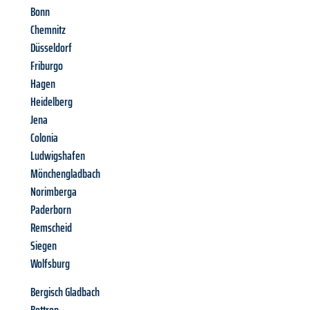
Bonn
Chemnitz
Düsseldorf
Friburgo
Hagen
Heidelberg
Jena
Colonia
Ludwigshafen
Mönchengladbach
Norimberga
Paderborn
Remscheid
Siegen
Wolfsburg
Bergisch Gladbach