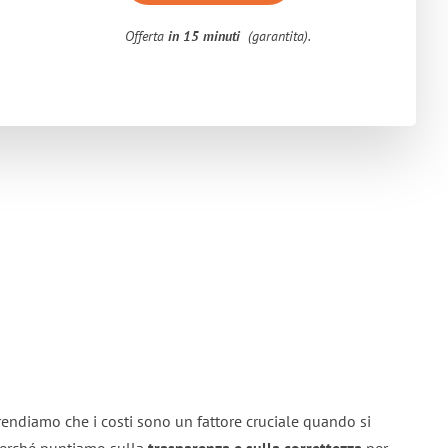
Offerta
in 15 minuti
(garantita).
rendiamo che i costi sono un fattore cruciale quando si