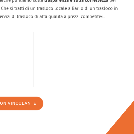
 perché puntiamo sulla
trasparenza e sulla correttezza
per
 Che si tratti di un trasloco locale a Bari o di un trasloco in
vizi di trasloco di alta qualità a prezzi competitivi.
NON VINCOLANTE