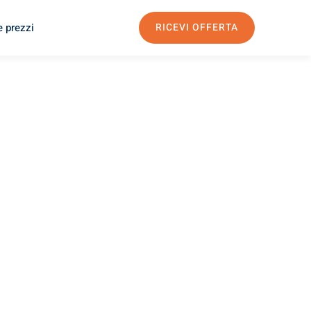
e prezzi
RICEVI OFFERTA