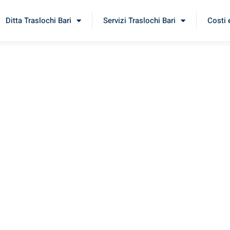
Ditta Traslochi Bari
Servizi Traslochi Bari
Costi 
Bari
imenta il nostro
servizio