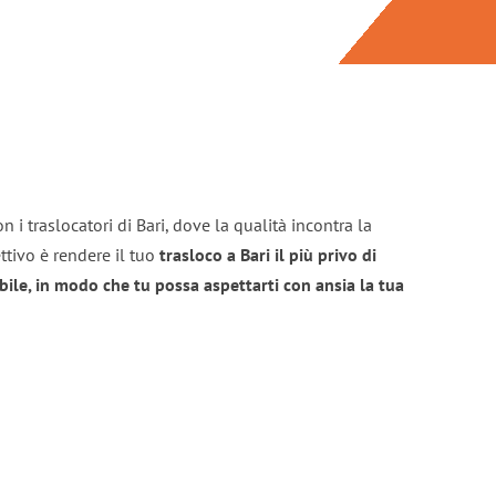
 i traslocatori di Bari, dove la qualità incontra la
ttivo è rendere il tuo
trasloco a Bari il più privo di
bile, in modo che tu possa aspettarti con ansia la tua