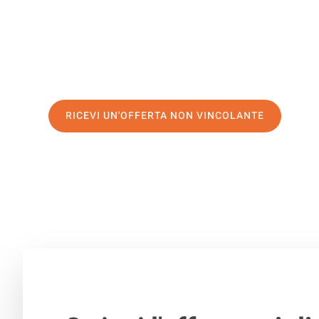
di prima classe
e assicurati i
migliori prezzi in Bari
.
Richiedo ora la tua offerta personalizzata e fai il prim
trasloco senza stress a Horgen
RICEVI UN'OFFERTA NON VINCOLANTE
100% non vincolante – Risposta garantita entro 15 minuti.