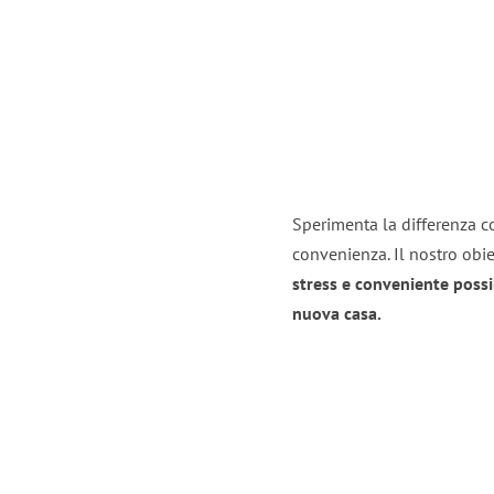
Sperimenta la differenza con
convenienza. Il nostro obie
stress e conveniente possi
nuova casa.