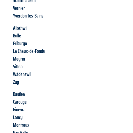
Schaffhausen
Vernier
Yverdon-les-Bains
Allschwil
Bulle
Friburgo
La Chaux-de-Fonds
Meyrin
Sitten
Wädenswil
Zug
Basilea
Carouge
Ginevra
Lancy
Montreux
San Gallo