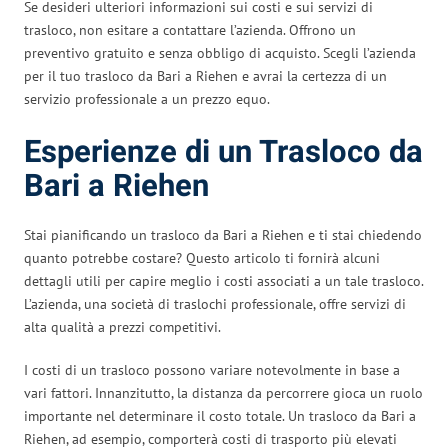
Se desideri ulteriori informazioni sui costi e sui servizi di
trasloco, non esitare a contattare l’azienda. Offrono un
preventivo gratuito e senza obbligo di acquisto. Scegli l’azienda
per il tuo trasloco da Bari a Riehen e avrai la certezza di un
servizio professionale a un prezzo equo.
Esperienze di un Trasloco da
Bari a Riehen
Stai pianificando un trasloco da Bari a Riehen e ti stai chiedendo
quanto potrebbe costare? Questo articolo ti fornirà alcuni
dettagli utili per capire meglio i costi associati a un tale trasloco.
L’azienda, una società di traslochi professionale, offre servizi di
alta qualità a prezzi competitivi.
I costi di un trasloco possono variare notevolmente in base a
vari fattori. Innanzitutto, la distanza da percorrere gioca un ruolo
importante nel determinare il costo totale. Un trasloco da Bari a
Riehen, ad esempio, comporterà costi di trasporto più elevati