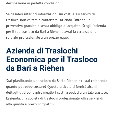
destinazione in perfette condizioni.
Se desideri ulteriori informazioni sui costi e sui servizi di
trasloco, non esitare a contattare l’azienda. Offrono un
preventivo gratuito e senza obbligo di acquisto. Scegli l’azienda
per il tuo trasloco da Bari a Riehen e avrai la certezza di un
servizio professionale a un prezzo equo.
Azienda di Traslochi
Economica per il Trasloco
da Bari a Riehen
Stai pianificando un trasloco da Bari a Riehen e ti stai chiedendo
quanto potrebbe costare? Questo articolo ti fornirà alcuni
dettagli utili per capire meglio i costi associati a un tale trasloco.
L’azienda, una società di traslochi professionale, offre servizi di
alta qualità a prezzi competitivi.