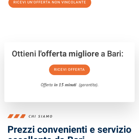
RICEVI UN'OFFERTA NON VINCOLANTE
100% non vincolante – Risposta garantita entro 15 minuti.
Ottieni
l'offerta migliore
a Bari:
RICEVI OFFERTA
Offerta
in 15 minuti
(garantita).
CHI SIAMO
Prezzi convenienti e servizio