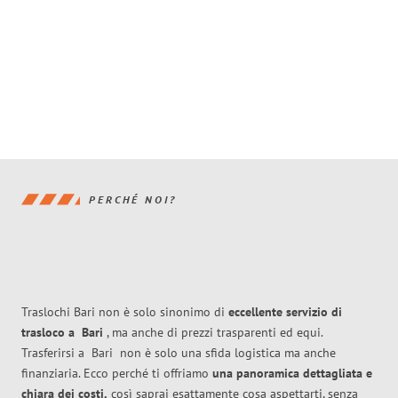
PERCHÉ NOI?
Traslochi Bari non è solo sinonimo di
eccellente
servizio di
trasloco
a
Bari
, ma anche di prezzi trasparenti ed equi.
Trasferirsi a
Bari
non è solo una sfida logistica ma anche
finanziaria. Ecco perché ti offriamo
una panoramica dettagliata e
chiara dei costi,
così saprai esattamente cosa aspettarti, senza