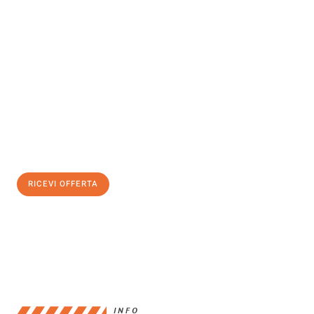
Scopri con Traslochi Bari quanto può essere
facile e senza stress
il tuo trasloco a Bari
. Il nostro team di esperti è pronto ad
assicurarti una transizione senza intoppi nella tua nuova casa.
Ottieni subito
un'offerta non vincolante
e
risparmia € 100:
RICEVI OFFERTA
0299948957
INFO