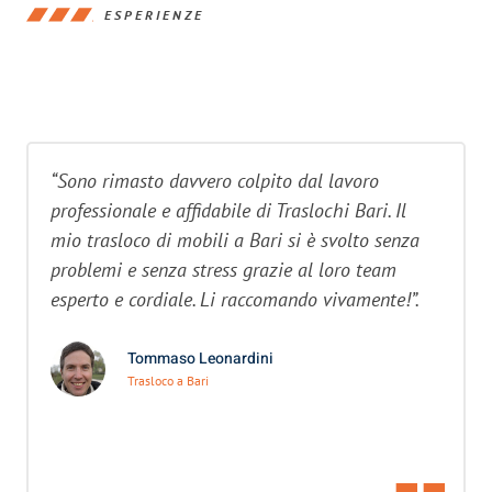
ESPERIENZE
“Sono rimasto davvero colpito dal lavoro
professionale e affidabile di Traslochi Bari. Il
mio trasloco di mobili a Bari si è svolto senza
problemi e senza stress grazie al loro team
esperto e cordiale. Li raccomando vivamente!”.
Tommaso Leonardini
Trasloco a Bari