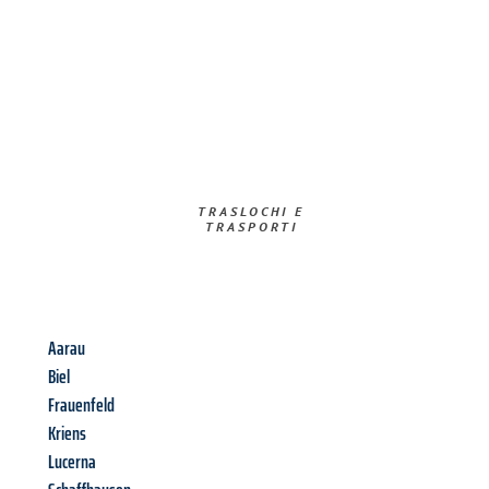
TRASLOCHI E
TRASPORTI​
Aarau
Biel
Frauenfeld
Kriens
Lucerna