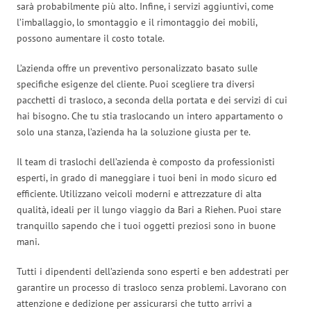
sarà probabilmente più alto. Infine, i servizi aggiuntivi, come
l’imballaggio, lo smontaggio e il rimontaggio dei mobili,
possono aumentare il costo totale.
L’azienda offre un preventivo personalizzato basato sulle
specifiche esigenze del cliente. Puoi scegliere tra diversi
pacchetti di trasloco, a seconda della portata e dei servizi di cui
hai bisogno. Che tu stia traslocando un intero appartamento o
solo una stanza, l’azienda ha la soluzione giusta per te.
Il team di traslochi dell’azienda è composto da professionisti
esperti, in grado di maneggiare i tuoi beni in modo sicuro ed
efficiente. Utilizzano veicoli moderni e attrezzature di alta
qualità, ideali per il lungo viaggio da Bari a Riehen. Puoi stare
tranquillo sapendo che i tuoi oggetti preziosi sono in buone
mani.
Tutti i dipendenti dell’azienda sono esperti e ben addestrati per
garantire un processo di trasloco senza problemi. Lavorano con
attenzione e dedizione per assicurarsi che tutto arrivi a