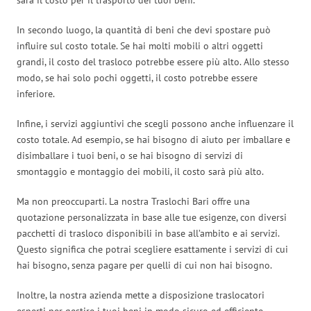
In secondo luogo, la quantità di beni che devi spostare può
influire sul costo totale. Se hai molti mobili o altri oggetti
grandi, il costo del trasloco potrebbe essere più alto. Allo stesso
modo, se hai solo pochi oggetti, il costo potrebbe essere
inferiore.
Infine, i servizi aggiuntivi che scegli possono anche influenzare il
costo totale. Ad esempio, se hai bisogno di aiuto per imballare e
disimballare i tuoi beni, o se hai bisogno di servizi di
smontaggio e montaggio dei mobili, il costo sarà più alto.
Ma non preoccuparti. La nostra Traslochi Bari offre una
quotazione personalizzata in base alle tue esigenze, con diversi
pacchetti di trasloco disponibili in base all’ambito e ai servizi.
Questo significa che potrai scegliere esattamente i servizi di cui
hai bisogno, senza pagare per quelli di cui non hai bisogno.
Inoltre, la nostra azienda mette a disposizione traslocatori
esperti per gestire i tuoi beni in modo sicuro ed efficiente,