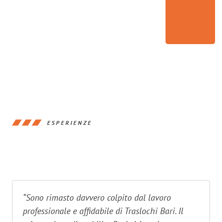
ESPERIENZE
“Sono rimasto davvero colpito dal lavoro
professionale e affidabile di Traslochi Bari. Il