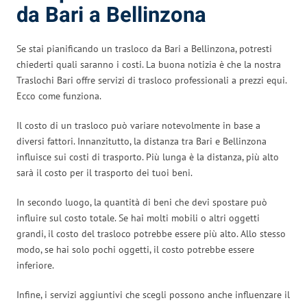
da Bari a Bellinzona
Se stai pianificando un trasloco da Bari a Bellinzona, potresti
chiederti quali saranno i costi. La buona notizia è che la nostra
Traslochi Bari offre servizi di trasloco professionali a prezzi equi.
Ecco come funziona.
Il costo di un trasloco può variare notevolmente in base a
diversi fattori. Innanzitutto, la distanza tra Bari e Bellinzona
influisce sui costi di trasporto. Più lunga è la distanza, più alto
sarà il costo per il trasporto dei tuoi beni.
In secondo luogo, la quantità di beni che devi spostare può
influire sul costo totale. Se hai molti mobili o altri oggetti
grandi, il costo del trasloco potrebbe essere più alto. Allo stesso
modo, se hai solo pochi oggetti, il costo potrebbe essere
inferiore.
Infine, i servizi aggiuntivi che scegli possono anche influenzare il