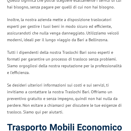
Questo significa che potrai scegliere esattamente i servizi di cui
hai bisogno, senza pagare per quelli di cui non hai bisogno.
Inoltre, la nostra azienda mette a disposizione traslocatori
esperti per gestire i tuoi beni in modo sicuro ed efficiente,
assicurandoti che nulla venga danneggiato. Utilizziamo veicoli
moderni, ideali per il lungo viaggio da Bari a Bellinzona.
Tutti i dipendenti della nostra Traslochi Bari sono esperti e
formati per garantire un processo di trasloco senza problemi.
Siamo orgogliosi della nostra reputazione per la professionalità
e l’efficienza.
Se desideri ulteriori informazioni sui costi e sui servizi, ti
invitiamo a contattare la nostra Traslochi Bari. Offriamo un
preventivo gratuito e senza impegno, quindi non hai nulla da
perdere. Non esitare a chiamarci per discutere le tue esigenze di
trasloco. Siamo qui per aiutarti.
Trasporto Mobili Economico