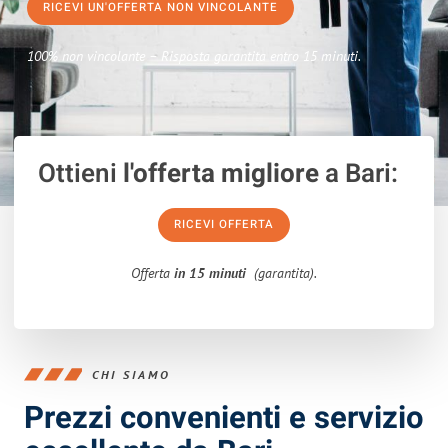
RICEVI UN'OFFERTA NON VINCOLANTE
100% non vincolante – Risposta garantita entro 15 minuti.
Ottieni
l'offerta migliore
a Bari:
RICEVI OFFERTA
Offerta
in 15 minuti
(garantita).
CHI SIAMO
Prezzi convenienti e servizio