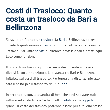
Costi di Trasloco: Quanto
costa un trasloco da Bari a
Bellinzona
Se stai pianificando un
trasloco
da
Bari
a Bellinzona, potresti
chiederti quali saranno i
costi
. La buona notizia è che la nostra
Traslochi Bari offre
servizi
di trasloco professionali a prezzi equi.
Ecco come funziona.
Il costo di un trasloco può variare notevolmente in base a
diversi fattori. Innanzitutto, la distanza tra Bari e Bellinzona
influisce sui costi di trasporto. Più lunga è la distanza, più alto
sarà il costo per il trasporto dei tuoi
beni
.
In secondo luogo, la quantità di beni che devi spostare può
influire sul costo totale. Se hai molti
mobili
o altri
oggetti
grandi, il costo del trasloco potrebbe essere più alto. Allo stesso