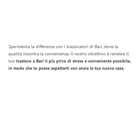
Sperimenta la differenza con i traslocatori di Bari, dove la
qualità incontra la convenienza. Il nostro obiettivo è rendere il
tuo
trasloco a Bari il più privo di stress e conveniente possibile,
in modo che tu possa aspettarti con ansia la tua nuova casa.