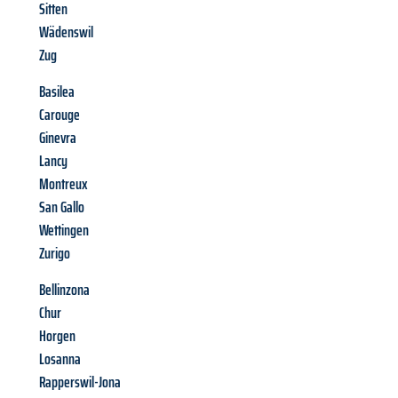
Sitten
Wädenswil
Zug
Basilea
Carouge
Ginevra
Lancy
Montreux
San Gallo
Wettingen
Zurigo
Bellinzona
Chur
Horgen
Losanna
Rapperswil-Jona