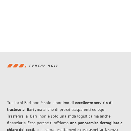
PERCHÉ NOI?
Traslochi Bari non è solo sinonimo di
eccellente
servizio di
trasloco
a
Bari
, ma anche di prezzi trasparenti ed equi.
Trasferirsi a
Bari
non è solo una sfida logistica ma anche
finanziaria. Ecco perché ti offriamo
una panoramica dettagliata e
chiara dei costi,
così saprai esattamente cosa aspettarti, senza