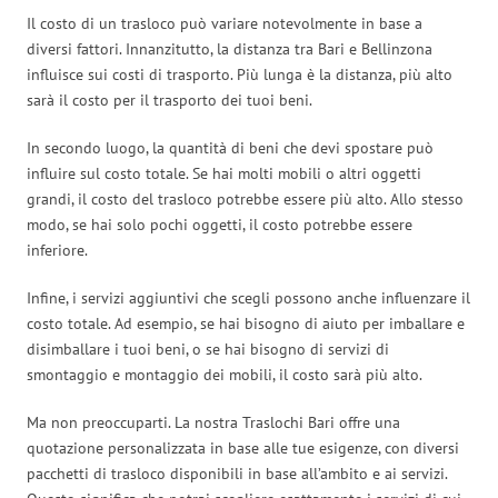
Il costo di un trasloco può variare notevolmente in base a
diversi fattori. Innanzitutto, la distanza tra Bari e Bellinzona
influisce sui costi di trasporto. Più lunga è la distanza, più alto
sarà il costo per il trasporto dei tuoi beni.
In secondo luogo, la quantità di beni che devi spostare può
influire sul costo totale. Se hai molti mobili o altri oggetti
grandi, il costo del trasloco potrebbe essere più alto. Allo stesso
modo, se hai solo pochi oggetti, il costo potrebbe essere
inferiore.
Infine, i servizi aggiuntivi che scegli possono anche influenzare il
costo totale. Ad esempio, se hai bisogno di aiuto per imballare e
disimballare i tuoi beni, o se hai bisogno di servizi di
smontaggio e montaggio dei mobili, il costo sarà più alto.
Ma non preoccuparti. La nostra Traslochi Bari offre una
quotazione personalizzata in base alle tue esigenze, con diversi
pacchetti di trasloco disponibili in base all’ambito e ai servizi.