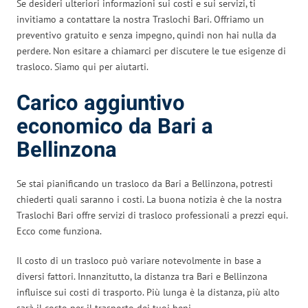
Se desideri ulteriori informazioni sui costi e sui servizi, ti
invitiamo a contattare la nostra Traslochi Bari. Offriamo un
preventivo gratuito e senza impegno, quindi non hai nulla da
perdere. Non esitare a chiamarci per discutere le tue esigenze di
trasloco. Siamo qui per aiutarti.
Carico aggiuntivo
economico da Bari a
Bellinzona
Se stai pianificando un trasloco da Bari a Bellinzona, potresti
chiederti quali saranno i costi. La buona notizia è che la nostra
Traslochi Bari offre servizi di trasloco professionali a prezzi equi.
Ecco come funziona.
Il costo di un trasloco può variare notevolmente in base a
diversi fattori. Innanzitutto, la distanza tra Bari e Bellinzona
influisce sui costi di trasporto. Più lunga è la distanza, più alto
sarà il costo per il trasporto dei tuoi beni.