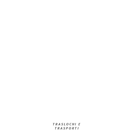
TRASLOCHI E
TRASPORTI​