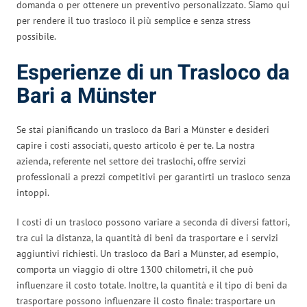
domanda o per ottenere un preventivo personalizzato. Siamo qui
per rendere il tuo trasloco il più semplice e senza stress
possibile.
Esperienze di un Trasloco da
Bari a Münster
Se stai pianificando un trasloco da Bari a Münster e desideri
capire i costi associati, questo articolo è per te. La nostra
azienda, referente nel settore dei traslochi, offre servizi
professionali a prezzi competitivi per garantirti un trasloco senza
intoppi.
I costi di un trasloco possono variare a seconda di diversi fattori,
tra cui la distanza, la quantità di beni da trasportare e i servizi
aggiuntivi richiesti. Un trasloco da Bari a Münster, ad esempio,
comporta un viaggio di oltre 1300 chilometri, il che può
influenzare il costo totale. Inoltre, la quantità e il tipo di beni da
trasportare possono influenzare il costo finale: trasportare un