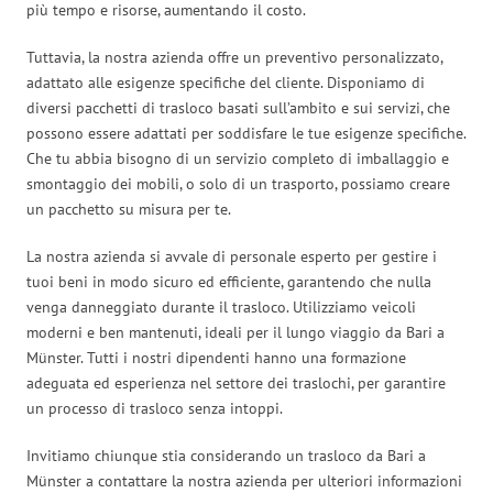
più tempo e risorse, aumentando il costo.
Tuttavia, la nostra azienda offre un preventivo personalizzato,
adattato alle esigenze specifiche del cliente. Disponiamo di
diversi pacchetti di trasloco basati sull’ambito e sui servizi, che
possono essere adattati per soddisfare le tue esigenze specifiche.
Che tu abbia bisogno di un servizio completo di imballaggio e
smontaggio dei mobili, o solo di un trasporto, possiamo creare
un pacchetto su misura per te.
La nostra azienda si avvale di personale esperto per gestire i
tuoi beni in modo sicuro ed efficiente, garantendo che nulla
venga danneggiato durante il trasloco. Utilizziamo veicoli
moderni e ben mantenuti, ideali per il lungo viaggio da Bari a
Münster. Tutti i nostri dipendenti hanno una formazione
adeguata ed esperienza nel settore dei traslochi, per garantire
un processo di trasloco senza intoppi.
Invitiamo chiunque stia considerando un trasloco da Bari a
Münster a contattare la nostra azienda per ulteriori informazioni