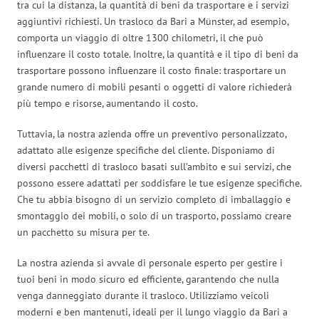
tra cui la distanza, la quantità di beni da trasportare e i servizi
aggiuntivi richiesti. Un trasloco da Bari a Münster, ad esempio,
comporta un viaggio di oltre 1300 chilometri, il che può
influenzare il costo totale. Inoltre, la quantità e il tipo di beni da
trasportare possono influenzare il costo finale: trasportare un
grande numero di mobili pesanti o oggetti di valore richiederà
più tempo e risorse, aumentando il costo.
Tuttavia, la nostra azienda offre un preventivo personalizzato,
adattato alle esigenze specifiche del cliente. Disponiamo di
diversi pacchetti di trasloco basati sull’ambito e sui servizi, che
possono essere adattati per soddisfare le tue esigenze specifiche.
Che tu abbia bisogno di un servizio completo di imballaggio e
smontaggio dei mobili, o solo di un trasporto, possiamo creare
un pacchetto su misura per te.
La nostra azienda si avvale di personale esperto per gestire i
tuoi beni in modo sicuro ed efficiente, garantendo che nulla
venga danneggiato durante il trasloco. Utilizziamo veicoli
moderni e ben mantenuti, ideali per il lungo viaggio da Bari a