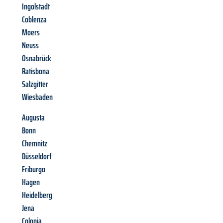
Ingolstadt
Coblenza
Moers
Neuss
Osnabrück
Ratisbona
Salzgitter
Wiesbaden
Augusta
Bonn
Chemnitz
Düsseldorf
Friburgo
Hagen
Heidelberg
Jena
Colonia