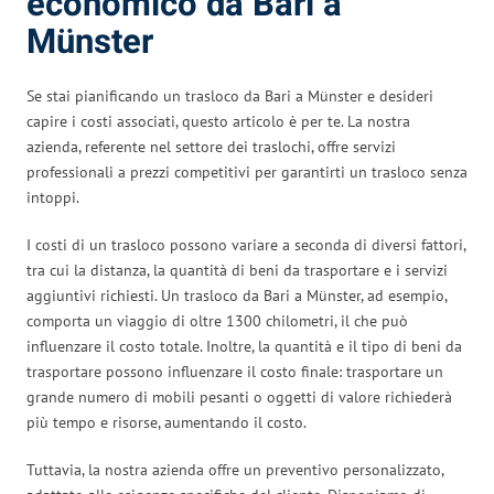
economico da Bari a
Münster
Se stai pianificando un trasloco da Bari a Münster e desideri
capire i costi associati, questo articolo è per te. La nostra
azienda, referente nel settore dei traslochi, offre servizi
professionali a prezzi competitivi per garantirti un trasloco senza
intoppi.
I costi di un trasloco possono variare a seconda di diversi fattori,
tra cui la distanza, la quantità di beni da trasportare e i servizi
aggiuntivi richiesti. Un trasloco da Bari a Münster, ad esempio,
comporta un viaggio di oltre 1300 chilometri, il che può
influenzare il costo totale. Inoltre, la quantità e il tipo di beni da
trasportare possono influenzare il costo finale: trasportare un
grande numero di mobili pesanti o oggetti di valore richiederà
più tempo e risorse, aumentando il costo.
Tuttavia, la nostra azienda offre un preventivo personalizzato,