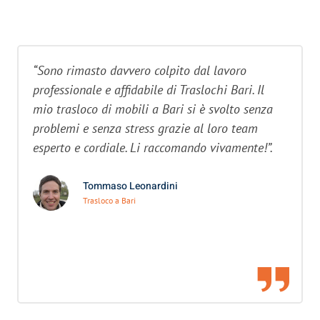
“Sono rimasto davvero colpito dal lavoro
professionale e affidabile di Traslochi Bari. Il
mio trasloco di mobili a Bari si è svolto senza
problemi e senza stress grazie al loro team
esperto e cordiale. Li raccomando vivamente!”.
Tommaso Leonardini
Trasloco a Bari