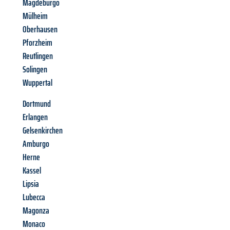
Magdeburgo
Mülheim
Oberhausen
Pforzheim
Reutlingen
Solingen
Wuppertal
Dortmund
Erlangen
Gelsenkirchen
Amburgo
Herne
Kassel
Lipsia
Lubecca
Magonza
Monaco