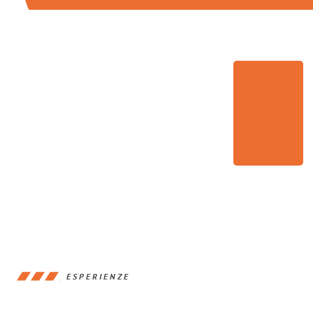
ESPERIENZE