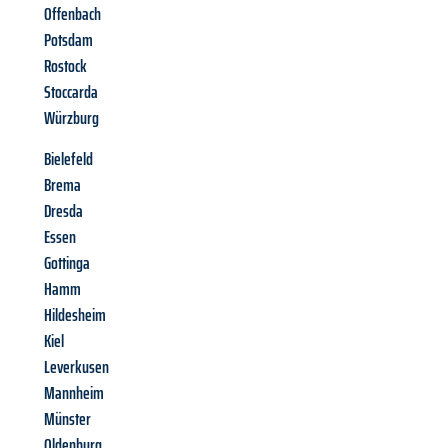
Offenbach
Potsdam
Rostock
Stoccarda
Würzburg
Bielefeld
Brema
Dresda
Essen
Gottinga
Hamm
Hildesheim
Kiel
Leverkusen
Mannheim
Münster
Oldenburg