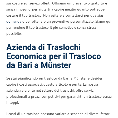
sui costi e sui servizi offerti. Offriamo un preventivo gratuito e
senza impegno, per aiutarti a capire meglio quanto potrebbe
costare il tuo trasloco. Non esitare a contattarci per qualsiasi
domanda
o per ottenere un preventivo personalizzato. Siamo qui
per rendere il tuo trasloco il più semplice e senza stress
possibile.
Azienda di Traslochi
Economica per il Trasloco
da Bari a Münster
Se stai pianificando un trasloco da Bari a Münster e desideri
capire i costi associati, questo articolo è per te. La nostra
azienda, referente nel settore dei traslochi, offre servizi
professionali a prezzi competitivi per garantirti un trasloco senza
intoppi.
I costi di un trasloco possono variare a seconda di diversi fattori,