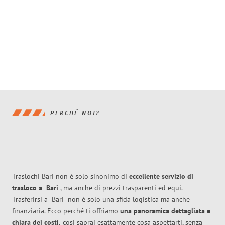
PERCHÉ NOI?
Traslochi Bari non è solo sinonimo di
eccellente
servizio di
trasloco
a
Bari
, ma anche di prezzi trasparenti ed equi.
Trasferirsi a
Bari
non è solo una sfida logistica ma anche
finanziaria. Ecco perché ti offriamo
una panoramica dettagliata e
chiara dei costi,
così saprai esattamente cosa aspettarti, senza