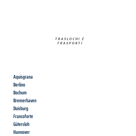
TRASLOCHI E
TRASPORTI​
Aquisgrana
Berlino
Bochum
Bremerhaven
Duisburg
Francoforte
Gütersloh
Hannover