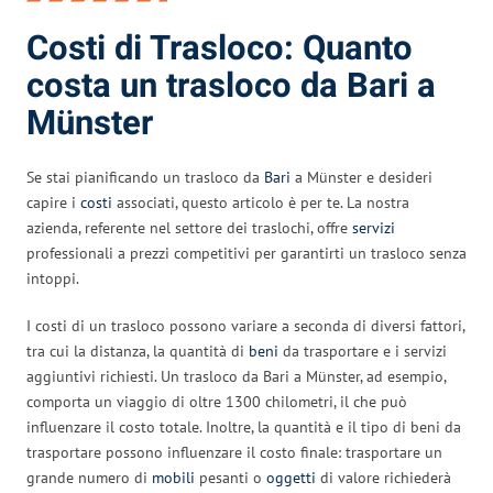
Costi di Trasloco: Quanto
costa un trasloco da Bari a
Münster
Se stai pianificando un trasloco da
Bari
a Münster e desideri
capire i
costi
associati, questo articolo è per te. La nostra
azienda, referente nel settore dei traslochi, offre
servizi
professionali a prezzi competitivi per garantirti un trasloco senza
intoppi.
I costi di un trasloco possono variare a seconda di diversi fattori,
tra cui la distanza, la quantità di
beni
da trasportare e i servizi
aggiuntivi richiesti. Un trasloco da Bari a Münster, ad esempio,
comporta un viaggio di oltre 1300 chilometri, il che può
influenzare il costo totale. Inoltre, la quantità e il tipo di beni da
trasportare possono influenzare il costo finale: trasportare un
grande numero di
mobili
pesanti o
oggetti
di valore richiederà