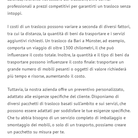
professionali a prezzi competitivi per garantirti un trasloco senza
intoppi.
I costi di un trasloco possono variare a seconda di diversi fattori,
tra cui la distanza, la quantità di beni da trasportare e i servizi
aggiuntivi richiesti. Un trasloco da Bari a Münster, ad esempio,
comporta un viaggio di oltre 1300 chilometri, il che può
influenzare il costo totale. Inoltre, la quantità e il tipo di beni da
trasportare possono influenzare il costo finale: trasportare un
grande numero di mobili pesanti o oggetti di valore richiederà
più tempo e risorse, aumentando il costo.
Tuttavia, la nostra azienda offre un preventivo personalizzato,
adattato alle esigenze specifiche del cliente. Disponiamo di
diversi pacchetti di trasloco basati sull’ambito e sui servizi, che
possono essere adattati per soddisfare le tue esigenze specifiche.
Che tu abbia bisogno di un servizio completo di imballaggio e
smontaggio dei mobili, o solo di un trasporto, possiamo creare
un pacchetto su misura per te.