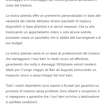
costo del trasloco.
La nostra azienda offre un preventivo personalizzato in base alle
necessità del cliente. Abbiamo diversi pacchetti di trasloco
disponibili in base all’entità e ai servizi necessari. Che tu stia
traslocando un appartamento intero o solo alcune scatole,
possiamo creare un pacchetto che si adatta alle tue esigenze e al
tuo budget.
La nostra azienda vanta di un team di professionisti del trasloco
che maneggiano i tuoi beni in modo sicuro ed efficiente,
garantendo che nulla si danneggi. Utilizziamo veicoli moderni
ideali per il lungo viaggio da Bari ad Augusta, assicurando un
trasporto sicuro e senza intoppi dei tuoi beni.
Tutti i nostri dipendenti sono esperti e formati per garantire un
processo di trasloco senza problemi. Sono attenti e scrupolosi, e
si impegnano a garantire che i tuoi beni arrivino a destinazione
in perfette condizioni.