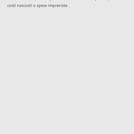
costi nascosti o spese impreviste.