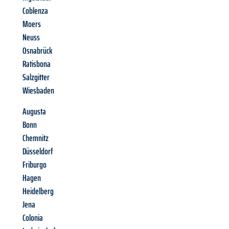
Coblenza
Moers
Neuss
Osnabrück
Ratisbona
Salzgitter
Wiesbaden
Augusta
Bonn
Chemnitz
Düsseldorf
Friburgo
Hagen
Heidelberg
Jena
Colonia