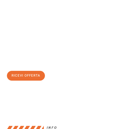
Scopri con Traslochi Bari quanto può essere
facile e senza stress
il tuo trasloco a Bari
. Il nostro team di esperti è pronto ad
assicurarti una transizione senza intoppi nella tua nuova casa.
Ottieni subito
un'offerta non vincolante
e
risparmia € 100:
RICEVI OFFERTA
0299948957
INFO