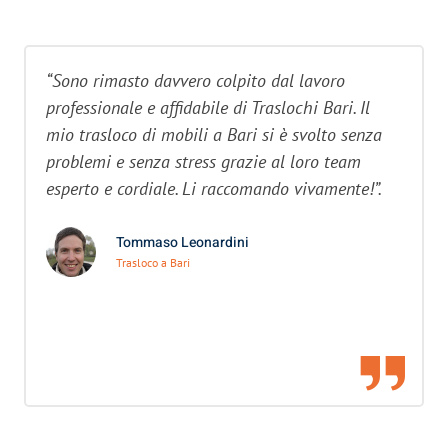
“Sono rimasto davvero colpito dal lavoro
professionale e affidabile di Traslochi Bari. Il
mio trasloco di mobili a Bari si è svolto senza
problemi e senza stress grazie al loro team
esperto e cordiale. Li raccomando vivamente!”.
Tommaso Leonardini
Trasloco a Bari