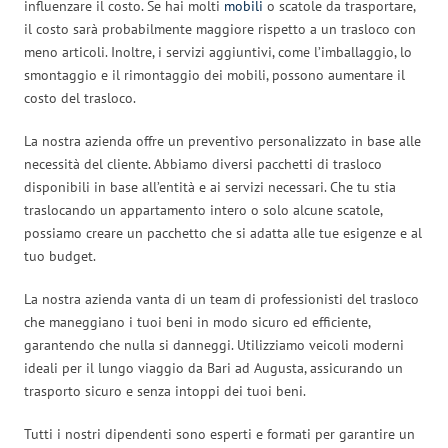
influenzare il costo. Se hai molti
mobili
o scatole da trasportare,
il costo sarà probabilmente maggiore rispetto a un trasloco con
meno articoli. Inoltre, i servizi aggiuntivi, come l’imballaggio, lo
smontaggio e il rimontaggio dei mobili, possono aumentare il
costo del trasloco.
La nostra azienda offre un preventivo personalizzato in base alle
necessità del cliente. Abbiamo diversi pacchetti di trasloco
disponibili in base all’entità e ai servizi necessari. Che tu stia
traslocando un appartamento intero o solo alcune scatole,
possiamo creare un pacchetto che si adatta alle tue esigenze e al
tuo budget.
La nostra azienda vanta di un team di professionisti del trasloco
che maneggiano i tuoi beni in modo sicuro ed efficiente,
garantendo che nulla si danneggi. Utilizziamo veicoli moderni
ideali per il lungo viaggio da Bari ad Augusta, assicurando un
trasporto sicuro e senza intoppi dei tuoi beni.
Tutti i nostri dipendenti sono esperti e formati per garantire un