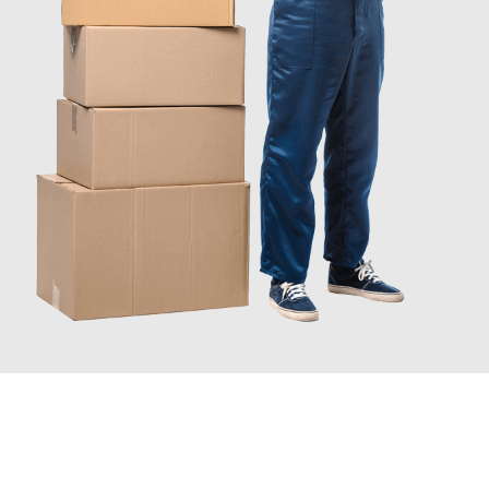
INFORMATI ORA