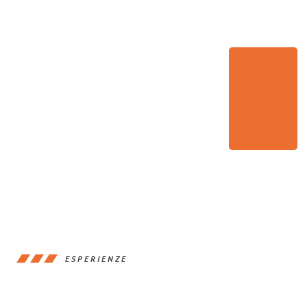
ESPERIENZE