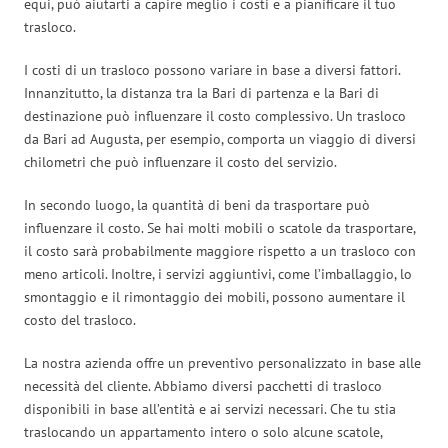
equi, può aiutarti a capire meglio i costi e a pianificare il tuo
trasloco.
I costi di un trasloco possono variare in base a diversi fattori.
Innanzitutto, la distanza tra la Bari di partenza e la Bari di
destinazione può influenzare il costo complessivo. Un trasloco
da Bari ad Augusta, per esempio, comporta un viaggio di diversi
chilometri che può influenzare il costo del servizio.
In secondo luogo, la quantità di beni da trasportare può
influenzare il costo. Se hai molti mobili o scatole da trasportare,
il costo sarà probabilmente maggiore rispetto a un trasloco con
meno articoli. Inoltre, i servizi aggiuntivi, come l’imballaggio, lo
smontaggio e il rimontaggio dei mobili, possono aumentare il
costo del trasloco.
La nostra azienda offre un preventivo personalizzato in base alle
necessità del cliente. Abbiamo diversi pacchetti di trasloco
disponibili in base all’entità e ai servizi necessari. Che tu stia
traslocando un appartamento intero o solo alcune scatole,