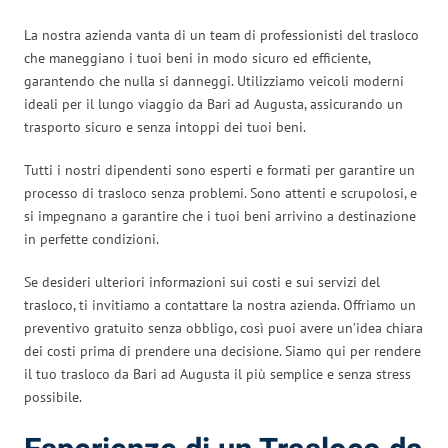
La nostra azienda vanta di un team di professionisti del trasloco
che maneggiano i tuoi beni in modo sicuro ed efficiente,
garantendo che nulla si danneggi. Utilizziamo veicoli moderni
ideali per il lungo viaggio da Bari ad Augusta, assicurando un
trasporto sicuro e senza intoppi dei tuoi beni.
Tutti i nostri dipendenti sono esperti e formati per garantire un
processo di trasloco senza problemi. Sono attenti e scrupolosi, e
si impegnano a garantire che i tuoi beni arrivino a destinazione
in perfette condizioni.
Se desideri ulteriori informazioni sui costi e sui servizi del
trasloco, ti invitiamo a contattare la nostra azienda. Offriamo un
preventivo gratuito senza obbligo, così puoi avere un’idea chiara
dei costi prima di prendere una decisione. Siamo qui per rendere
il tuo trasloco da Bari ad Augusta il più semplice e senza stress
possibile.