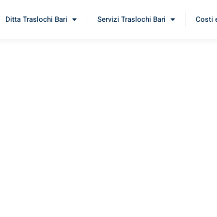
Ditta Traslochi Bari
Servizi Traslochi Bari
Costi 
Bari
menta il nostro
servizio