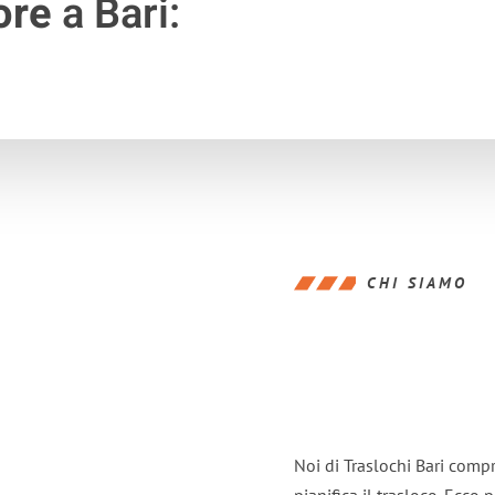
ore
a Bari:
CHI SIAMO
Noi di Traslochi Bari comp