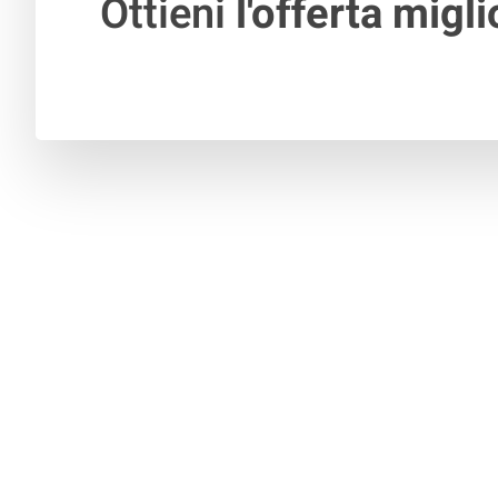
Ottieni
l'offerta migli