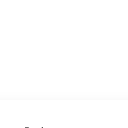
o passo verso un