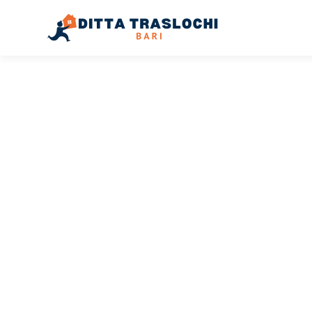
TRASLOCHI BARI
Traslochi 
Hamm
Il tuo trasloco Bari Hamm può essere così facile! Speri