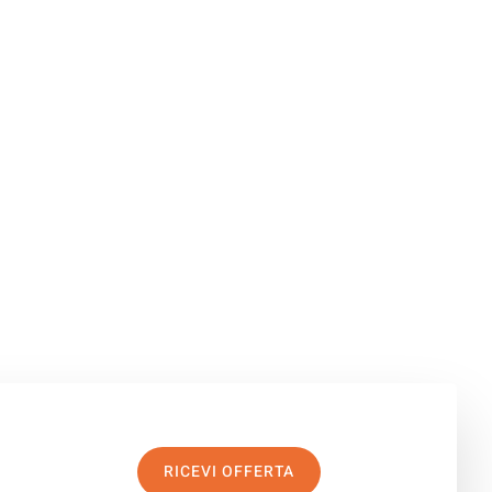
RICEVI OFFERTA