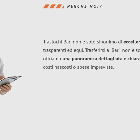
PERCHÉ NOI?
Traslochi Bari non è solo sinonimo di
eccelle
trasparenti ed equi. Trasferirsi a
Bari
non è so
offriamo
una panoramica dettagliata e chiara 
costi nascosti o spese impreviste.