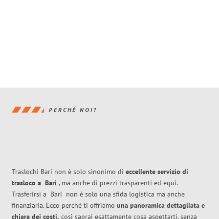
PERCHÉ NOI?
Traslochi Bari non è solo sinonimo di
eccellente
servizio di
trasloco
a
Bari
, ma anche di prezzi trasparenti ed equi.
Trasferirsi a
Bari
non è solo una sfida logistica ma anche
finanziaria. Ecco perché ti offriamo
una panoramica dettagliata e
chiara dei costi,
così saprai esattamente cosa aspettarti, senza