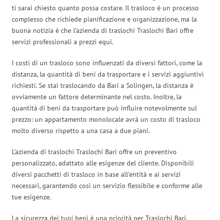
ti sarai chiesto quanto possa costare. Il trasloco è un processo
complesso che richiede pianificazione e organizzazione, ma la
buona notizia è che l’azienda di traslochi Traslochi Bari offre
servizi professionali a prezzi equi.
I costi di un trasloco sono influenzati da diversi fattori, come la
distanza, la quantità di beni da trasportare e i servizi aggiuntivi
richiesti. Se stai traslocando da Bari a Solingen, la distanza è
ovviamente un fattore determinante nel costo. Inoltre, la
quantità di beni da trasportare può influire notevolmente sul
prezzo: un appartamento monolocale avrà un costo di trasloco
molto diverso rispetto a una casa a due piani.
L’azienda di traslochi Traslochi Bari offre un preventivo
personalizzato, adattato alle esigenze del cliente. Disponibili
diversi pacchetti di trasloco in base all’entità e ai servizi
necessari, garantendo così un servizio flessibile e conforme alle
tue esigenze.
La sicurezza dei tuoi beni è una priorità per Traslochi Bari.