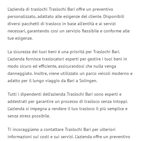
L’azienda di traslochi Traslochi Bari offre un preventivo
personalizzato, adattato alle esigenze del cliente. Disponibili
diversi pacchetti di trasloco in base all’entità e ai servizi
necessari, garantendo così un servizio flessibile e conforme alle
tue esigenze.
La sicurezza dei tuoi beni è una priorità per Traslochi Bari.
L’azienda fornisce traslocatori esperti per gestire i tuoi beni in
modo sicuro ed efficiente, assicurandosi che nulla venga
danneggiato. Inoltre, viene utilizzato un parco veicoli moderno e
adatto per il lungo viaggio da Bari a Solingen.
Tutti i dipendenti dell’azienda Traslochi Bari sono esperti e
addestrati per garantire un processo di trasloco senza intoppi.
L’azienda si impegna a rendere il tuo trasloco il più semplice e
senza stress possibile.
Ti incoraggiamo a contattare Traslochi Bari per ulteriori
informazioni sui costi e sui servizi. L’azienda offre un preventivo