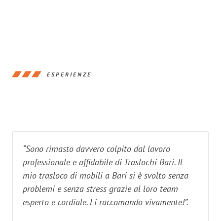
ESPERIENZE
“Sono rimasto davvero colpito dal lavoro
professionale e affidabile di Traslochi Bari. Il
mio trasloco di mobili a Bari si è svolto senza
problemi e senza stress grazie al loro team
esperto e cordiale. Li raccomando vivamente!”.