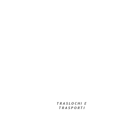
TRASLOCHI E
TRASPORTI​