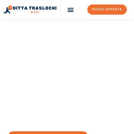
RICEVI OFFERTA
Ditta Traslochi Bari
Servizi Traslochi Bari
Costi e prezzi
TRASLOCHI BARI
Traslochi Bari
Solingen
Il tuo trasloco Bari Solingen può essere così facile! Sperimenta
il nostro
servizio di prima classe
e assicurati i
migliori prezzi in
Bari
.
Richiedo ora la tua offerta personalizzata e fai il primo passo
verso un trasloco senza stress a Solingen