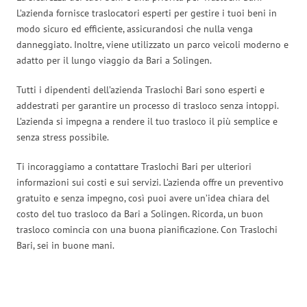
L’azienda fornisce traslocatori esperti per gestire i tuoi beni in
modo sicuro ed efficiente, assicurandosi che nulla venga
danneggiato. Inoltre, viene utilizzato un parco veicoli moderno e
adatto per il lungo viaggio da Bari a Solingen.
Tutti i dipendenti dell’azienda Traslochi Bari sono esperti e
addestrati per garantire un processo di trasloco senza intoppi.
L’azienda si impegna a rendere il tuo trasloco il più semplice e
senza stress possibile.
Ti incoraggiamo a contattare Traslochi Bari per ulteriori
informazioni sui costi e sui servizi. L’azienda offre un preventivo
gratuito e senza impegno, così puoi avere un’idea chiara del
costo del tuo trasloco da Bari a Solingen. Ricorda, un buon
trasloco comincia con una buona pianificazione. Con Traslochi
Bari, sei in buone mani.
Traslochi Bari in numeri: