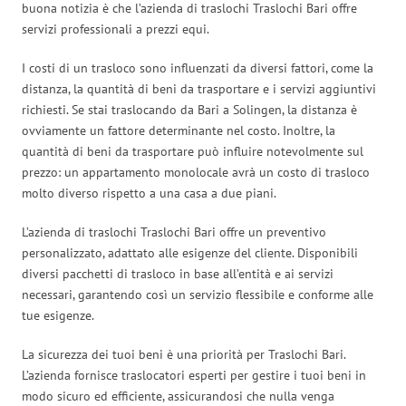
buona notizia è che l’azienda di traslochi Traslochi Bari offre
servizi professionali a prezzi equi.
I costi di un trasloco sono influenzati da diversi fattori, come la
distanza, la quantità di beni da trasportare e i servizi aggiuntivi
richiesti. Se stai traslocando da Bari a Solingen, la distanza è
ovviamente un fattore determinante nel costo. Inoltre, la
quantità di beni da trasportare può influire notevolmente sul
prezzo: un appartamento monolocale avrà un costo di trasloco
molto diverso rispetto a una casa a due piani.
L’azienda di traslochi Traslochi Bari offre un preventivo
personalizzato, adattato alle esigenze del cliente. Disponibili
diversi pacchetti di trasloco in base all’entità e ai servizi
necessari, garantendo così un servizio flessibile e conforme alle
tue esigenze.
La sicurezza dei tuoi beni è una priorità per Traslochi Bari.
L’azienda fornisce traslocatori esperti per gestire i tuoi beni in
modo sicuro ed efficiente, assicurandosi che nulla venga