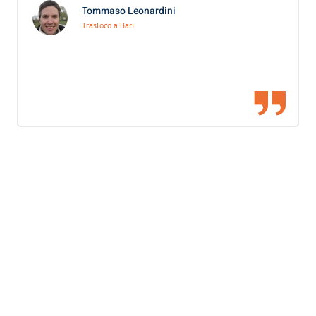
Tommaso Leonardini
Trasloco a Bari