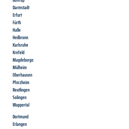
Bottrop
Darmstadt
Erfurt
Fürth
Halle
Heilbronn
Karlsruhe
Krefeld
Magdeburgo
Mülheim
Oberhausen
Pforzheim
Reutlingen
Solingen
Wuppertal
Dortmund
Erlangen