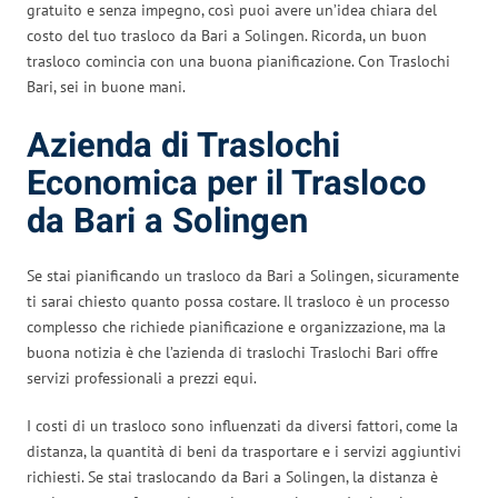
gratuito e senza impegno, così puoi avere un’idea chiara del
costo del tuo trasloco da Bari a Solingen. Ricorda, un buon
trasloco comincia con una buona pianificazione. Con Traslochi
Bari, sei in buone mani.
Azienda di Traslochi
Economica per il Trasloco
da Bari a Solingen
Se stai pianificando un trasloco da Bari a Solingen, sicuramente
ti sarai chiesto quanto possa costare. Il trasloco è un processo
complesso che richiede pianificazione e organizzazione, ma la
buona notizia è che l’azienda di traslochi Traslochi Bari offre
servizi professionali a prezzi equi.
I costi di un trasloco sono influenzati da diversi fattori, come la
distanza, la quantità di beni da trasportare e i servizi aggiuntivi
richiesti. Se stai traslocando da Bari a Solingen, la distanza è