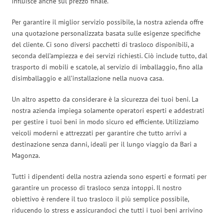
influisce anche sul prezzo finale.
Per garantire il miglior servizio possibile, la nostra azienda offre
una quotazione personalizzata basata sulle esigenze specifiche
del cliente. Ci sono diversi pacchetti di trasloco disponibili, a
seconda dell’ampiezza e dei servizi richiesti. Ciò include tutto, dal
trasporto di mobili e scatole, al servizio di imballaggio, fino alla
disimballaggio e all’installazione nella nuova casa.
Un altro aspetto da considerare è la sicurezza dei tuoi beni. La
nostra azienda impiega solamente operatori esperti e addestrati
per gestire i tuoi beni in modo sicuro ed efficiente. Utilizziamo
veicoli moderni e attrezzati per garantire che tutto arrivi a
destinazione senza danni, ideali per il lungo viaggio da Bari a
Magonza.
Tutti i dipendenti della nostra azienda sono esperti e formati per
garantire un processo di trasloco senza intoppi. Il nostro
obiettivo è rendere il tuo trasloco il più semplice possibile,
riducendo lo stress e assicurandoci che tutti i tuoi beni arrivino