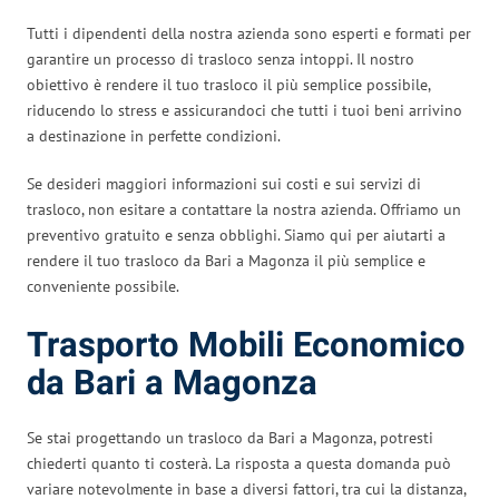
Tutti i dipendenti della nostra azienda sono esperti e formati per
garantire un processo di trasloco senza intoppi. Il nostro
obiettivo è rendere il tuo trasloco il più semplice possibile,
riducendo lo stress e assicurandoci che tutti i tuoi beni arrivino
a destinazione in perfette condizioni.
Se desideri maggiori informazioni sui costi e sui servizi di
trasloco, non esitare a contattare la nostra azienda. Offriamo un
preventivo gratuito e senza obblighi. Siamo qui per aiutarti a
rendere il tuo trasloco da Bari a Magonza il più semplice e
conveniente possibile.
Trasporto Mobili Economico
da Bari a Magonza
Se stai progettando un trasloco da Bari a Magonza, potresti
chiederti quanto ti costerà. La risposta a questa domanda può
variare notevolmente in base a diversi fattori, tra cui la distanza,