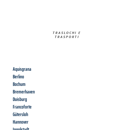
TRASLOCHI E
TRASPORTI​
Aquisgrana
Berlino
Bochum
Bremerhaven
Duisburg
Francoforte
Gütersloh
Hannover
Ingolstadt