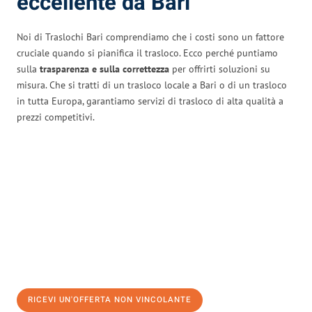
eccellente da Bari
Noi di Traslochi Bari comprendiamo che i costi sono un fattore
cruciale quando si pianifica il trasloco. Ecco perché puntiamo
sulla
trasparenza e sulla correttezza
per offrirti soluzioni su
misura. Che si tratti di un trasloco locale a Bari o di un trasloco
in tutta Europa, garantiamo servizi di trasloco di alta qualità a
prezzi competitivi.
RICEVI UN'OFFERTA NON VINCOLANTE