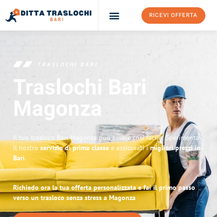
RICEVI OFFERTA
Ditta Traslochi Bari
Servizi Traslochi Bari
Costi e prezzi
TRASLOCHI BARI
Traslochi Bari
Magonza
Il tuo trasloco Bari Magonza può essere così facile! Sperimenta
il nostro
servizio di prima classe
e assicurati i
migliori prezzi in
Bari
.
Richiedo ora la tua offerta personalizzata e fai il primo passo
verso un trasloco senza stress a Magonza