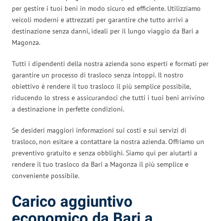
per gestire i tuoi beni in modo sicuro ed efficiente. Utilizziamo
veicoli moderni e attrezzati per garantire che tutto arrivi a
destinazione senza danni, ideali per il lungo viaggio da Bari a
Magonza.
Tutti i dipendenti della nostra azienda sono esperti e formati per
garantire un processo di trasloco senza intoppi. Il nostro
obiettivo è rendere il tuo trasloco il più semplice possibile,
riducendo lo stress e assicurandoci che tutti i tuoi beni arrivino
a destinazione in perfette condizioni.
Se desideri maggiori informazioni sui costi e sui servizi di
trasloco, non esitare a contattare la nostra azienda. Offriamo un
preventivo gratuito e senza obblighi. Siamo qui per aiutarti a
rendere il tuo trasloco da Bari a Magonza il più semplice e
conveniente possibile.
Carico aggiuntivo
economico da Bari a