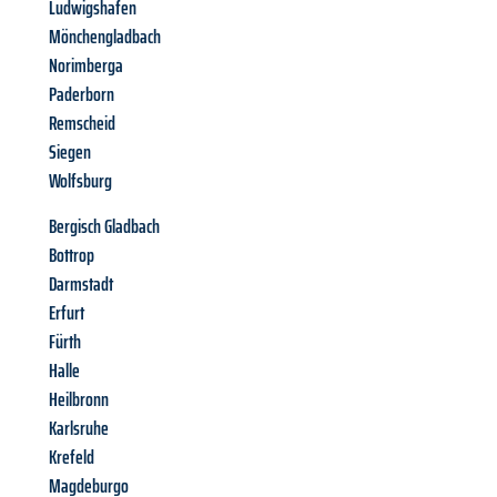
Ludwigshafen
Mönchengladbach
Norimberga
Paderborn
Remscheid
Siegen
Wolfsburg
Bergisch Gladbach
Bottrop
Darmstadt
Erfurt
Fürth
Halle
Heilbronn
Karlsruhe
Krefeld
Magdeburgo