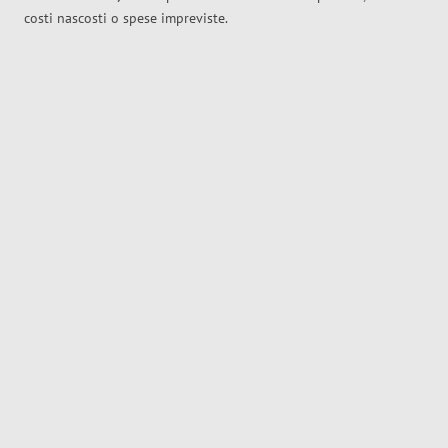
costi nascosti o spese impreviste.