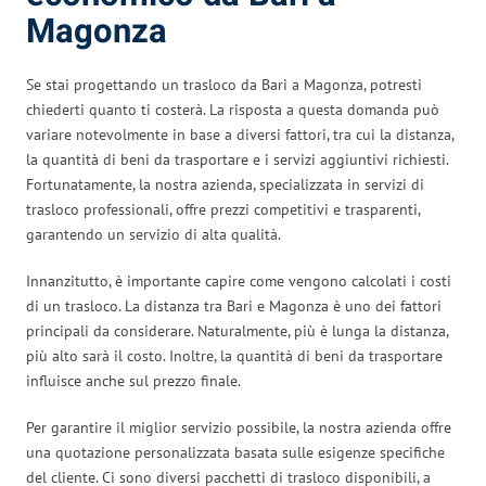
Magonza
Se stai progettando un trasloco da Bari a Magonza, potresti
chiederti quanto ti costerà. La risposta a questa domanda può
variare notevolmente in base a diversi fattori, tra cui la distanza,
la quantità di beni da trasportare e i servizi aggiuntivi richiesti.
Fortunatamente, la nostra azienda, specializzata in servizi di
trasloco professionali, offre prezzi competitivi e trasparenti,
garantendo un servizio di alta qualità.
Innanzitutto, è importante capire come vengono calcolati i costi
di un trasloco. La distanza tra Bari e Magonza è uno dei fattori
principali da considerare. Naturalmente, più è lunga la distanza,
più alto sarà il costo. Inoltre, la quantità di beni da trasportare
influisce anche sul prezzo finale.
Per garantire il miglior servizio possibile, la nostra azienda offre
una quotazione personalizzata basata sulle esigenze specifiche
del cliente. Ci sono diversi pacchetti di trasloco disponibili, a