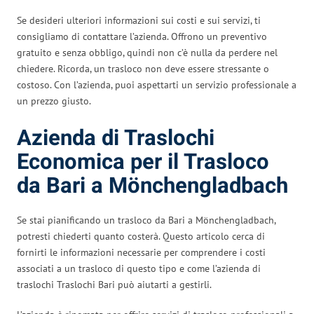
Se desideri ulteriori informazioni sui costi e sui servizi, ti
consigliamo di contattare l’azienda. Offrono un preventivo
gratuito e senza obbligo, quindi non c’è nulla da perdere nel
chiedere. Ricorda, un trasloco non deve essere stressante o
costoso. Con l’azienda, puoi aspettarti un servizio professionale a
un prezzo giusto.
Azienda di Traslochi
Economica per il Trasloco
da Bari a Mönchengladbach
Se stai pianificando un trasloco da Bari a Mönchengladbach,
potresti chiederti quanto costerà. Questo articolo cerca di
fornirti le informazioni necessarie per comprendere i costi
associati a un trasloco di questo tipo e come l’azienda di
traslochi Traslochi Bari può aiutarti a gestirli.