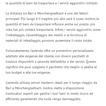
la quantità di beni da trasportare e i servizi aggiuntivi richiesti.
La distanza tra Bari e Mönchengladbach è uno dei fattori
principali. Più lungo è il tragitto, più alto sarà il costo. Inoltre, la
quantità di beni da trasportare influisce anche sul prezzo: più
roba hai, più costerà trasportarla. Infine, i servizi aggiuntivi, come
l’imballaggio, l’assemblaggio dei mobili o la fornitura di
materiali di imballaggio, possono aumentare il costo totale.
Fortunatamente, l’azienda offre un preventivo personalizzato
adattato alle esigenze del cliente, con diversi pacchetti di
trasloco disponibili a seconda dell’ambito e dei servizi. Questo
significa che puoi scegliere il pacchetto che meglio si adatta al
tuo budget e alle tue esigenze.
L’azienda utilizza veicoli moderni, ideali per il lungo viaggio da
Bari a Mönchengladbach. Inoltre, mette a disposizione
traslocatori esperti per gestire i tuoi beni in modo sicuro ed
efficiente, garantendo che nulla venga danneggiato.