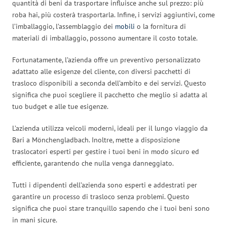
quantità di beni da trasportare influisce anche sul prezzo: più
roba hai, più costerà trasportarla. Infine, i servizi aggiuntivi, come
l’imballaggio, l’assemblaggio dei
mobili
o la fornitura di
materiali di imballaggio, possono aumentare il costo totale.
Fortunatamente, l’azienda offre un preventivo personalizzato
adattato alle esigenze del cliente, con diversi pacchetti di
trasloco disponibili a seconda dell’ambito e dei servizi. Questo
significa che puoi scegliere il pacchetto che meglio si adatta al
tuo budget e alle tue esigenze.
L’azienda utilizza veicoli moderni, ideali per il lungo viaggio da
Bari a Mönchengladbach. Inoltre, mette a disposizione
traslocatori esperti per gestire i tuoi beni in modo sicuro ed
efficiente, garantendo che nulla venga danneggiato.
Tutti i dipendenti dell’azienda sono esperti e addestrati per
garantire un processo di trasloco senza problemi. Questo
significa che puoi stare tranquillo sapendo che i tuoi beni sono
in mani sicure.