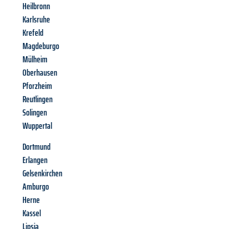
Heilbronn
Karlsruhe
Krefeld
Magdeburgo
Mülheim
Oberhausen
Pforzheim
Reutlingen
Solingen
Wuppertal
Dortmund
Erlangen
Gelsenkirchen
Amburgo
Herne
Kassel
Lipsia