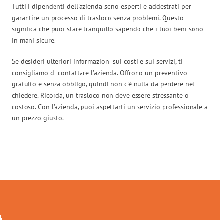
Tutti i dipendenti dell’azienda sono esperti e addestrati per
garantire un processo di trasloco senza problemi. Questo
significa che puoi stare tranquillo sapendo che i tuoi beni sono
in mani sicure.
Se desideri ulteriori informazioni sui costi e sui servizi, ti
consigliamo di contattare l’azienda. Offrono un preventivo
gratuito e senza obbligo, quindi non c’è nulla da perdere nel
chiedere. Ricorda, un trasloco non deve essere stressante o
costoso. Con l’azienda, puoi aspettarti un servizio professionale a
un prezzo giusto.
Traslochi Bari in numeri: