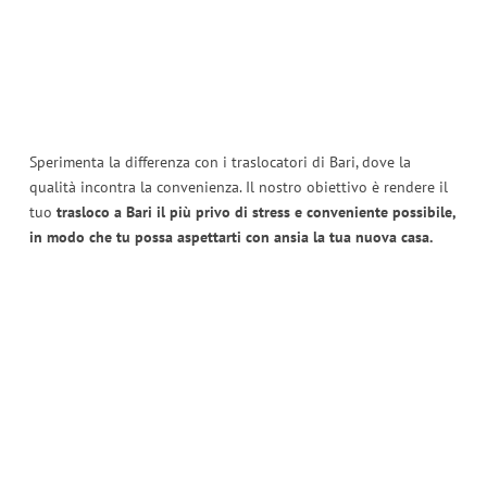
Sperimenta la differenza con i traslocatori di Bari, dove la
qualità incontra la convenienza. Il nostro obiettivo è rendere il
tuo
trasloco a Bari il più privo di stress e conveniente possibile,
in modo che tu possa aspettarti con ansia la tua nuova casa.