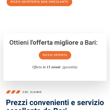
RICEVI UN'OFFERTA NON VINCOLANTE
100% non vincolante – Risposta garantita entro 15 minuti.
Ottieni
l'offerta migliore
a Bari:
RICEVI OFFERTA
Offerta
in 15 minuti
(garantita).
CHI SIAMO
Prezzi convenienti e servizio