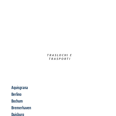
TRASLOCHI E
TRASPORTI​
Aquisgrana
Berlino
Bochum
Bremerhaven
Duisburg