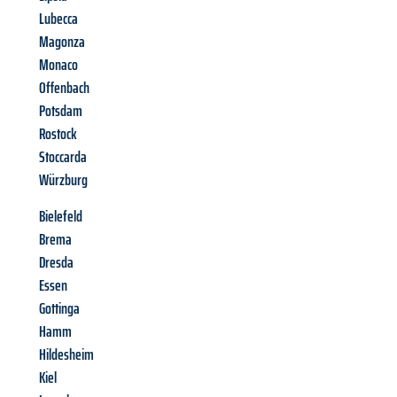
Lubecca
Magonza
Monaco
Offenbach
Potsdam
Rostock
Stoccarda
Würzburg
Bielefeld
Brema
Dresda
Essen
Gottinga
Hamm
Hildesheim
Kiel