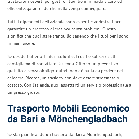
traslocatori esperti per gestire i tuoi beni in modo sicuro ed
efficiente, garantendo che nulla venga danneggiato.
Tutti i dipendenti dell’azienda sono esperti e addestrati per
garantire un processo di trasloco senza problemi. Questo
significa che puoi stare tranquillo sapendo che i tuoi beni sono
in mani sicure.
Se desideri ulteriori informazioni sui costi e sui servizi, ti
consigliamo di contattare l’azienda. Offrono un preventivo
gratuito e senza obbligo, quindi non c’è nulla da perdere nel
chiedere. Ricorda, un trasloco non deve essere stressante o
costoso. Con l’azienda, puoi aspettarti un servizio professionale a
un prezzo giusto.
Trasporto Mobili Economico
da Bari a Mönchengladbach
Se stai pianificando un trasloco da Bari a Mönchengladbach,