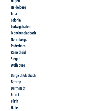
Hagen
Heidelberg
Jena
Colonia
Ludwigshafen
Mönchengladbach
Norimberga
Paderborn
Remscheid
Siegen
Wolfsburg
Bergisch Gladbach
Bottrop
Darmstadt
Erfurt
Fürth
Halle