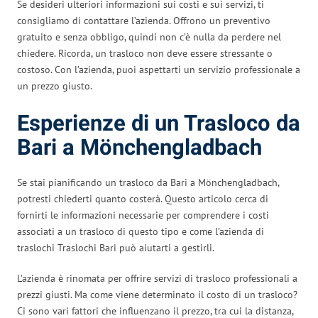
Se desideri ulteriori informazioni sui costi e sui servizi, ti
consigliamo di contattare l’azienda. Offrono un preventivo
gratuito e senza obbligo, quindi non c’è nulla da perdere nel
chiedere. Ricorda, un trasloco non deve essere stressante o
costoso. Con l’azienda, puoi aspettarti un servizio professionale a
un prezzo giusto.
Esperienze di un Trasloco da
Bari a Mönchengladbach
Se stai pianificando un trasloco da Bari a Mönchengladbach,
potresti chiederti quanto costerà. Questo articolo cerca di
fornirti le informazioni necessarie per comprendere i costi
associati a un trasloco di questo tipo e come l’azienda di
traslochi Traslochi Bari può aiutarti a gestirli.
L’azienda è rinomata per offrire servizi di trasloco professionali a
prezzi giusti. Ma come viene determinato il costo di un trasloco?
Ci sono vari fattori che influenzano il prezzo, tra cui la distanza,