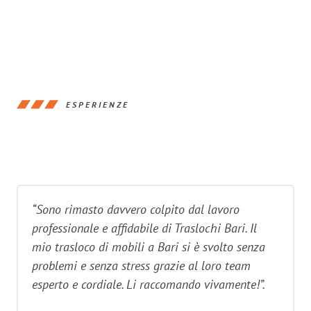
ESPERIENZE
“Sono rimasto davvero colpito dal lavoro
professionale e affidabile di Traslochi Bari. Il
mio trasloco di mobili a Bari si è svolto senza
problemi e senza stress grazie al loro team
esperto e cordiale. Li raccomando vivamente!”.