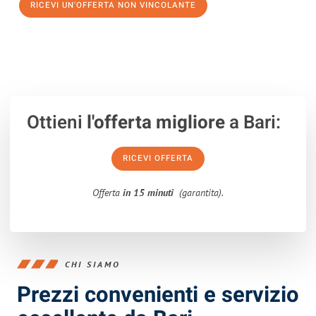
RICEVI UN'OFFERTA NON VINCOLANTE
100% non vincolante – Risposta garantita entro 15 minuti.
Ottieni
l'offerta migliore
a Bari:
RICEVI OFFERTA
Offerta
in 15 minuti
(garantita).
CHI SIAMO
Prezzi convenienti e servizio