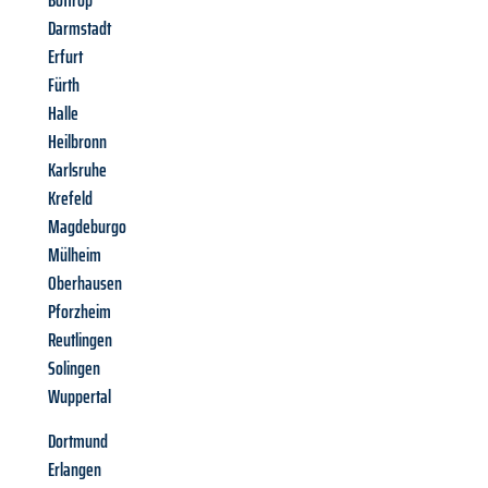
Bottrop
Darmstadt
Erfurt
Fürth
Halle
Heilbronn
Karlsruhe
Krefeld
Magdeburgo
Mülheim
Oberhausen
Pforzheim
Reutlingen
Solingen
Wuppertal
Dortmund
Erlangen