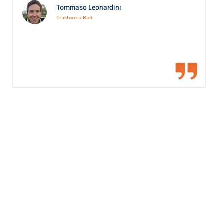
Tommaso Leonardini
Trasloco a Bari