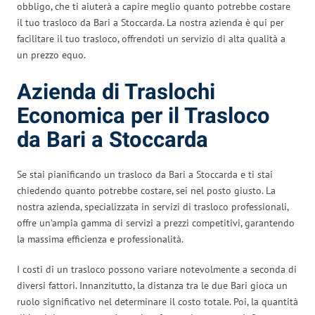
obbligo, che ti aiuterà a capire meglio quanto potrebbe costare
il tuo trasloco da Bari a Stoccarda. La nostra azienda è qui per
facilitare il tuo trasloco, offrendoti un servizio di alta qualità a
un prezzo equo.
Azienda di Traslochi
Economica per il Trasloco
da Bari a Stoccarda
Se stai pianificando un trasloco da Bari a Stoccarda e ti stai
chiedendo quanto potrebbe costare, sei nel posto giusto. La
nostra azienda, specializzata in servizi di trasloco professionali,
offre un’ampia gamma di servizi a prezzi competitivi, garantendo
la massima efficienza e professionalità.
I costi di un trasloco possono variare notevolmente a seconda di
diversi fattori. Innanzitutto, la distanza tra le due Bari gioca un
ruolo significativo nel determinare il costo totale. Poi, la quantità