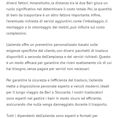
diversi fattori. Innanzitutto, la distanza tra le due Bari gioca un
ruolo significativo nel determinare il costo totale. Poi, la quantità
di beni da trasportare è un altro fattore importante. Infine,
l’eventuale richiesta di servizi aggiuntivi, come l’imballaggio, il
montaggio e lo smontaggio dei mobili, può influire sul costo
complessivo.
L’azienda offre un preventivo personalizzato basato sulle
esigenze specifiche del cliente, con diversi pacchetti di trasloco
disponibili a seconda dell’ampiezza e dei servizi richiesti. Questo
è un modo efficace per garantire che ricevi esattamente ciò di cui
hai bisogno, senza pagare per servizi non necessari.
Per garantire la sicurezza e l’efficienza del trasloco, l’azienda
mette a disposizione personale esperto e veicoli moderni, ideali
per il lungo viaggio da Bari a Stoccarda. I nostri traslocatori
sono esperti nel gestire i beni in modo sicuro ed efficiente,
assicurando che nulla venga danneggiato durante il trasporto.
Tutti i dipendenti dell’azienda sono esperti e formati per