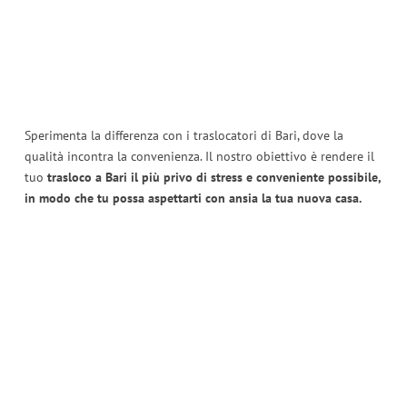
Sperimenta la differenza con i traslocatori di Bari, dove la
qualità incontra la convenienza. Il nostro obiettivo è rendere il
tuo
trasloco a Bari il più privo di stress e conveniente possibile,
in modo che tu possa aspettarti con ansia la tua nuova casa.