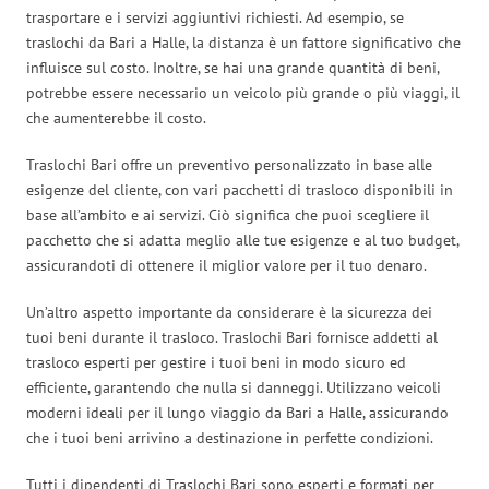
trasportare e i servizi aggiuntivi richiesti. Ad esempio, se
traslochi da Bari a Halle, la distanza è un fattore significativo che
influisce sul costo. Inoltre, se hai una grande quantità di beni,
potrebbe essere necessario un veicolo più grande o più viaggi, il
che aumenterebbe il costo.
Traslochi Bari offre un preventivo personalizzato in base alle
esigenze del cliente, con vari pacchetti di trasloco disponibili in
base all’ambito e ai servizi. Ciò significa che puoi scegliere il
pacchetto che si adatta meglio alle tue esigenze e al tuo budget,
assicurandoti di ottenere il miglior valore per il tuo denaro.
Un’altro aspetto importante da considerare è la sicurezza dei
tuoi beni durante il trasloco. Traslochi Bari fornisce addetti al
trasloco esperti per gestire i tuoi beni in modo sicuro ed
efficiente, garantendo che nulla si danneggi. Utilizzano veicoli
moderni ideali per il lungo viaggio da Bari a Halle, assicurando
che i tuoi beni arrivino a destinazione in perfette condizioni.
Tutti i dipendenti di Traslochi Bari sono esperti e formati per