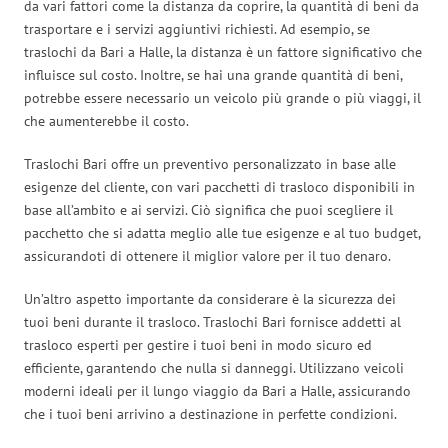
da vari fattori come la distanza da coprire, la quantità di beni da
trasportare e i servizi aggiuntivi richiesti. Ad esempio, se
traslochi da Bari a Halle, la distanza è un fattore significativo che
influisce sul costo. Inoltre, se hai una grande quantità di beni,
potrebbe essere necessario un veicolo più grande o più viaggi, il
che aumenterebbe il costo.
Traslochi Bari offre un preventivo personalizzato in base alle
esigenze del cliente, con vari pacchetti di trasloco disponibili in
base all’ambito e ai servizi. Ciò significa che puoi scegliere il
pacchetto che si adatta meglio alle tue esigenze e al tuo budget,
assicurandoti di ottenere il miglior valore per il tuo denaro.
Un’altro aspetto importante da considerare è la sicurezza dei
tuoi beni durante il trasloco. Traslochi Bari fornisce addetti al
trasloco esperti per gestire i tuoi beni in modo sicuro ed
efficiente, garantendo che nulla si danneggi. Utilizzano veicoli
moderni ideali per il lungo viaggio da Bari a Halle, assicurando
che i tuoi beni arrivino a destinazione in perfette condizioni.