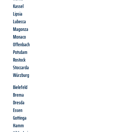
Kassel
Lipsia
Lubecca
Magonza
Monaco
Offenbach
Potsdam
Rostock
Stoccarda
Würzburg
Bielefeld
Brema
Dresda
Essen
Gottinga
Hamm