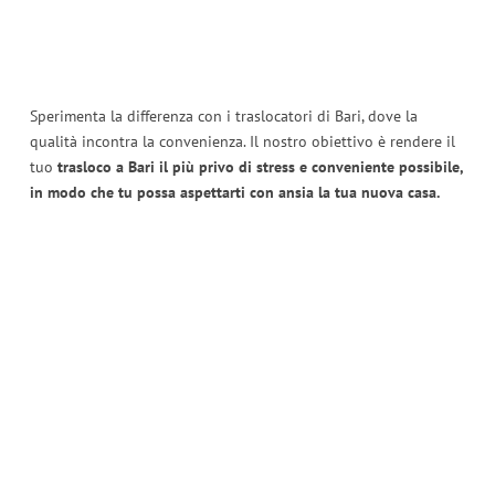
Sperimenta la differenza con i traslocatori di Bari, dove la
qualità incontra la convenienza. Il nostro obiettivo è rendere il
tuo
trasloco a Bari il più privo di stress e conveniente possibile,
in modo che tu possa aspettarti con ansia la tua nuova casa.