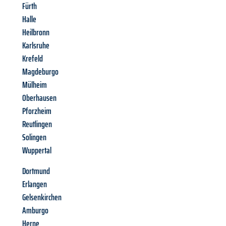
Fürth
Halle
Heilbronn
Karlsruhe
Krefeld
Magdeburgo
Mülheim
Oberhausen
Pforzheim
Reutlingen
Solingen
Wuppertal
Dortmund
Erlangen
Gelsenkirchen
Amburgo
Herne