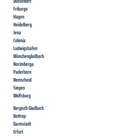
Düsseldorf
Friburgo
Hagen
Heidelberg
Jena
Colonia
Ludwigshafen
Mönchengladbach
Norimberga
Paderborn
Remscheid
Siegen
Wolfsburg
Bergisch Gladbach
Bottrop
Darmstadt
Erfurt