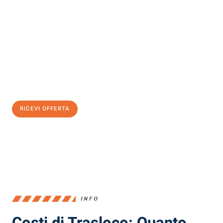
Scopri con Traslochi Bari quanto può essere
facile e senza stress
il tuo trasloco a Bari
. Il nostro team di esperti è pronto ad
assicurarti una transizione senza intoppi nella tua nuova casa.
Ottieni subito
un'offerta non vincolante
e
risparmia € 100:
RICEVI OFFERTA
0299948957
INFO