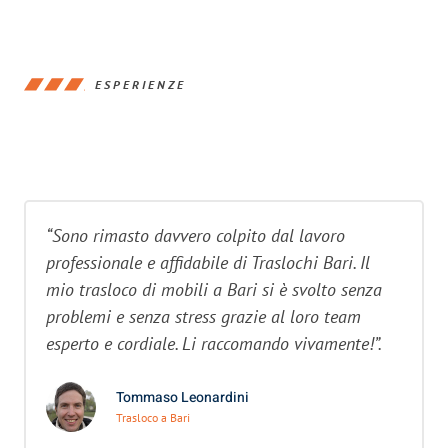
ESPERIENZE
“Sono rimasto davvero colpito dal lavoro
professionale e affidabile di Traslochi Bari. Il
mio trasloco di mobili a Bari si è svolto senza
problemi e senza stress grazie al loro team
esperto e cordiale. Li raccomando vivamente!”.
Tommaso Leonardini
Trasloco a Bari