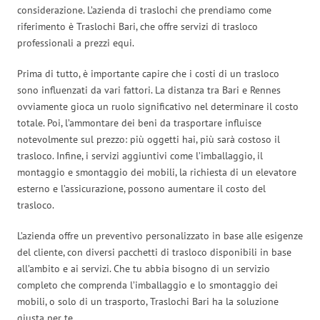
considerazione. L’azienda di traslochi che prendiamo come
riferimento è Traslochi Bari, che offre servizi di trasloco
professionali a prezzi equi.
Prima di tutto, è importante capire che i costi di un trasloco
sono influenzati da vari fattori. La distanza tra Bari e Rennes
ovviamente gioca un ruolo significativo nel determinare il costo
totale. Poi, l’ammontare dei beni da trasportare influisce
notevolmente sul prezzo: più oggetti hai, più sarà costoso il
trasloco. Infine, i servizi aggiuntivi come l’imballaggio, il
montaggio e smontaggio dei mobili, la richiesta di un elevatore
esterno e l’assicurazione, possono aumentare il costo del
trasloco.
L’azienda offre un preventivo personalizzato in base alle esigenze
del cliente, con diversi pacchetti di trasloco disponibili in base
all’ambito e ai servizi. Che tu abbia bisogno di un servizio
completo che comprenda l’imballaggio e lo smontaggio dei
mobili, o solo di un trasporto, Traslochi Bari ha la soluzione
giusta per te.