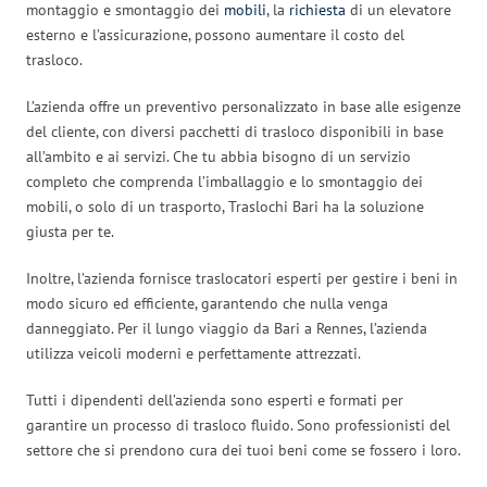
montaggio e smontaggio dei
mobili
, la
richiesta
di un elevatore
esterno e l’assicurazione, possono aumentare il costo del
trasloco.
L’azienda offre un preventivo personalizzato in base alle esigenze
del cliente, con diversi pacchetti di trasloco disponibili in base
all’ambito e ai servizi. Che tu abbia bisogno di un servizio
completo che comprenda l’imballaggio e lo smontaggio dei
mobili, o solo di un trasporto, Traslochi Bari ha la soluzione
giusta per te.
Inoltre, l’azienda fornisce traslocatori esperti per gestire i beni in
modo sicuro ed efficiente, garantendo che nulla venga
danneggiato. Per il lungo viaggio da Bari a Rennes, l’azienda
utilizza veicoli moderni e perfettamente attrezzati.
Tutti i dipendenti dell’azienda sono esperti e formati per
garantire un processo di trasloco fluido. Sono professionisti del
settore che si prendono cura dei tuoi beni come se fossero i loro.