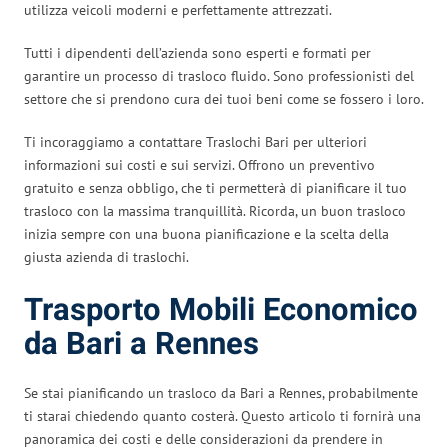
utilizza veicoli moderni e perfettamente attrezzati.
Tutti i dipendenti dell’azienda sono esperti e formati per
garantire un processo di trasloco fluido. Sono professionisti del
settore che si prendono cura dei tuoi beni come se fossero i loro.
Ti incoraggiamo a contattare Traslochi Bari per ulteriori
informazioni sui costi e sui servizi. Offrono un preventivo
gratuito e senza obbligo, che ti permetterà di pianificare il tuo
trasloco con la massima tranquillità. Ricorda, un buon trasloco
inizia sempre con una buona pianificazione e la scelta della
giusta azienda di traslochi.
Trasporto Mobili Economico
da Bari a Rennes
Se stai pianificando un trasloco da Bari a Rennes, probabilmente
ti starai chiedendo quanto costerà. Questo articolo ti fornirà una
panoramica dei costi e delle considerazioni da prendere in