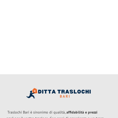
Traslochi Bari è sinonimo di qualità,
affidabilità e prezzi