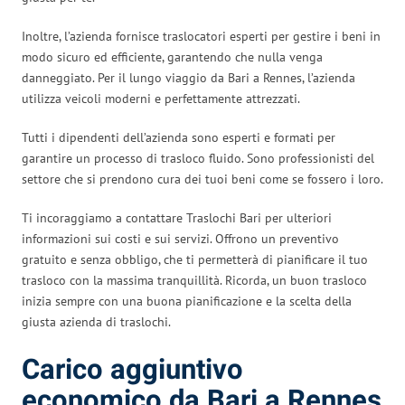
Inoltre, l’azienda fornisce traslocatori esperti per gestire i beni in
modo sicuro ed efficiente, garantendo che nulla venga
danneggiato. Per il lungo viaggio da Bari a Rennes, l’azienda
utilizza veicoli moderni e perfettamente attrezzati.
Tutti i dipendenti dell’azienda sono esperti e formati per
garantire un processo di trasloco fluido. Sono professionisti del
settore che si prendono cura dei tuoi beni come se fossero i loro.
Ti incoraggiamo a contattare Traslochi Bari per ulteriori
informazioni sui costi e sui servizi. Offrono un preventivo
gratuito e senza obbligo, che ti permetterà di pianificare il tuo
trasloco con la massima tranquillità. Ricorda, un buon trasloco
inizia sempre con una buona pianificazione e la scelta della
giusta azienda di traslochi.
Carico aggiuntivo
economico da Bari a Rennes