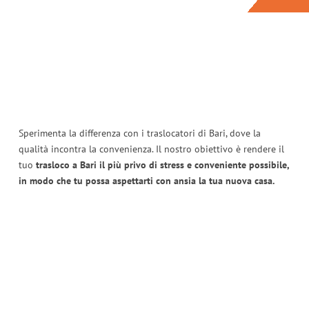
Sperimenta la differenza con i traslocatori di Bari, dove la
qualità incontra la convenienza. Il nostro obiettivo è rendere il
tuo
trasloco a Bari il più privo di stress e conveniente possibile,
in modo che tu possa aspettarti con ansia la tua nuova casa.