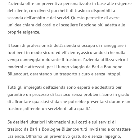
L’azienda offre un preventivo personalizzato in base alle esigenze
del cliente, con diversi pacchetti di trasloco disponibili a
seconda dell’ambito e dei servizi. Questo permette di avere
un’idea chiara dei costi e di scegliere l’opzione più adatta alle
proprie esigenze.
Il team di professionisti dell’azienda si occupa di maneggiare i
tuoi beni in modo sicuro ed efficiente, assicurandosi che nulla
venga danneggiato durante il trasloco. L’azienda utilizza veicoli
moderni e attrezzati per il lungo viaggio da Bari a Boulogne-
Billancourt, garantendo un trasporto sicuro e senza intoppi.
Tutti gli impiegati dell’azienda sono esperti e addestrati per
garantire un processo di trasloco senza problemi. Sono in grado
di affrontare qualsiasi sfida che potrebbe presentarsi durante un
trasloco, offrendo un servizio di alta qualità.
Se desideri ulteriori informazioni sui costi e sui servizi di
trasloco da Bari a Boulogne-Billancourt, ti invitiamo a contattare
l’azienda. Offriamo un preventivo gratuito e senza impegno,