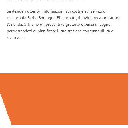
Se desideri ulteriori informazioni sui costi e sui servizi di
trasloco da Bari a Boulogne-Billancourt, ti invitiamo a contattare
l’azienda. Offriamo un preventivo gratuito e senza impegno,
permettendoti di pianificare il tuo trasloco con tranquillità e
sicurezza.
Traslochi Bari in numeri: