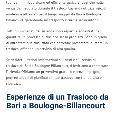
tuoi beni in modo sicuro ed efficiente, assicurandosi che nulla
venga danneggiato durante il trasloco. L’azienda utilizza veicoli
moderni e attrezzati per il lungo viaggio da Bari a Boulogne-
Billancourt, garantendo un trasporto sicuro e senza intoppi.
Tutti gli impiegati dell’azienda sono esperti e addestrati per
garantire un processo di trasloco senza problemi. Sono in grado
di affrontare qualsiasi sfida che potrebbe presentarsi durante un
trasloco, offrendo un servizio di alta qualità.
Se desideri ulteriori informazioni sui costi e sui servizi di
trasloco da Bari a Boulogne-Billancourt, ti invitiamo a contattare
l’azienda. Offriamo un preventivo gratuito e senza impegno,
permettendoti di pianificare il tuo trasloco con tranquillità e
sicurezza.
Esperienze di un Trasloco da
Bari a Boulogne-Billancourt