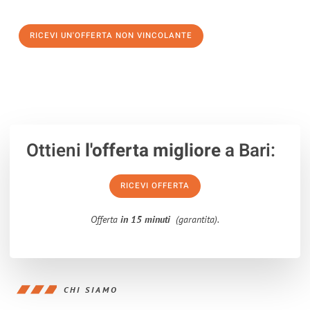
verso un trasloco senza stress a Boulogne-Billancourt
RICEVI UN'OFFERTA NON VINCOLANTE
100% non vincolante – Risposta garantita entro 15 minuti.
Ottieni
l'offerta migliore
a Bari:
RICEVI OFFERTA
Offerta
in 15 minuti
(garantita).
CHI SIAMO