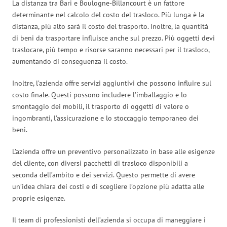
La distanza tra Bari e Boulogne-Billancourt è un fattore
determinante nel calcolo del costo del trasloco. Più lunga è la
distanza, più alto sarà il costo del trasporto. Inoltre, la quantità
di beni da trasportare influisce anche sul prezzo. Più oggetti devi
traslocare, più tempo e risorse saranno necessari per il trasloco,
aumentando di conseguenza il costo.
Inoltre, l’azienda offre servizi aggiuntivi che possono influire sul
costo finale. Questi possono includere l’imballaggio e lo
smontaggio dei mobili, il trasporto di oggetti di valore o
ingombranti, l’assicurazione e lo stoccaggio temporaneo dei
beni.
L’azienda offre un preventivo personalizzato in base alle esigenze
del cliente, con diversi pacchetti di trasloco disponibili a
seconda dell’ambito e dei servizi. Questo permette di avere
un’idea chiara dei costi e di scegliere l’opzione più adatta alle
proprie esigenze.
Il team di professionisti dell’azienda si occupa di maneggiare i