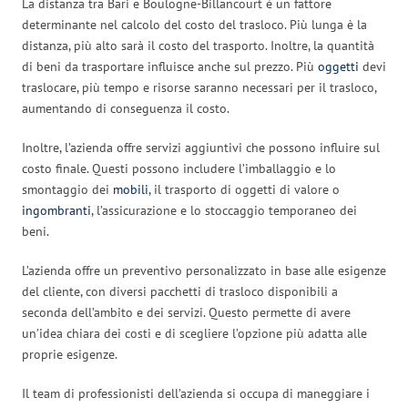
La distanza tra Bari e Boulogne-Billancourt è un fattore
determinante nel calcolo del costo del trasloco. Più lunga è la
distanza, più alto sarà il costo del trasporto. Inoltre, la quantità
di beni da trasportare influisce anche sul prezzo. Più
oggetti
devi
traslocare, più tempo e risorse saranno necessari per il trasloco,
aumentando di conseguenza il costo.
Inoltre, l’azienda offre servizi aggiuntivi che possono influire sul
costo finale. Questi possono includere l’imballaggio e lo
smontaggio dei
mobili
, il trasporto di oggetti di valore o
ingombranti
, l’assicurazione e lo stoccaggio temporaneo dei
beni.
L’azienda offre un preventivo personalizzato in base alle esigenze
del cliente, con diversi pacchetti di trasloco disponibili a
seconda dell’ambito e dei servizi. Questo permette di avere
un’idea chiara dei costi e di scegliere l’opzione più adatta alle
proprie esigenze.
Il team di professionisti dell’azienda si occupa di maneggiare i