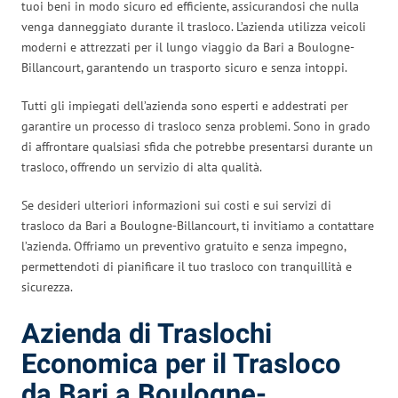
tuoi beni in modo sicuro ed efficiente, assicurandosi che nulla
venga danneggiato durante il trasloco. L’azienda utilizza veicoli
moderni e attrezzati per il lungo viaggio da Bari a Boulogne-
Billancourt, garantendo un trasporto sicuro e senza intoppi.
Tutti gli impiegati dell’azienda sono esperti e addestrati per
garantire un processo di trasloco senza problemi. Sono in grado
di affrontare qualsiasi sfida che potrebbe presentarsi durante un
trasloco, offrendo un servizio di alta qualità.
Se desideri ulteriori informazioni sui costi e sui servizi di
trasloco da Bari a Boulogne-Billancourt, ti invitiamo a contattare
l’azienda. Offriamo un preventivo gratuito e senza impegno,
permettendoti di pianificare il tuo trasloco con tranquillità e
sicurezza.
Azienda di Traslochi
Economica per il Trasloco
da Bari a Boulogne-