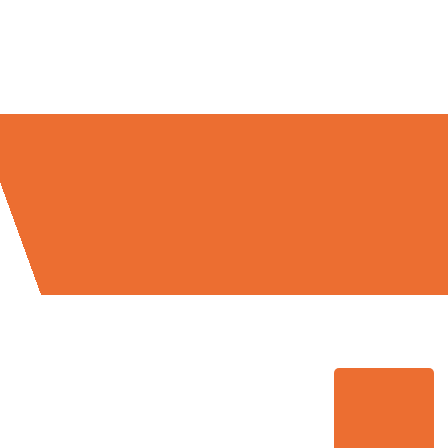
Traslochi Bari in numeri: