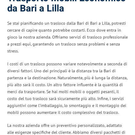
da Bari a Lilla
Se stai pianificando un trasloco dalla Bari di Bari a Lilla, potresti
cercare di capire quanto potrebbe costarti. Ecco dove entra in
gioco la nostra azienda. Offriamo servizi di trasloco professionale
a prezzi equi, garantendo un trasloco senza problemi e senza
stress.
I costi di un trasloco possono variare notevolmente a seconda di
diversi fattori. Uno dei principali è la distanza tra la Bari di
partenza e la destinazione. Naturalmente, più è lunga la distanza,
più alto sarà il costo. Un altro fattore influente è la quantità di
merci da trasportare. Se hai molti mobili o oggetti pesanti, il
costo del tuo trasloco sarà sicuramente più alto. Infine, i servizi
aggiuntivi come l’imballaggio, lo smontaggio e il montaggio dei
mobili possono aumentare il costo complessivo del trasloco.
La nostra azienda offre un preventivo personalizzato, adattato
alle esigenze specifiche del cliente. Abbiamo diversi pacchetti di