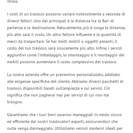
stress.
I costi di un trasloco possono variare notevolmente a seconda di
diversi fattori. Uno dei principali è la distanza tra la Bari di
partenza e la destinazione. Naturalmente, più è lunga la distanza,
più alto sarà il costo. Un altro fattore influente è la quantità di
merci da trasportare. Se hai molti mobili o oggetti pesanti, il
costo del tuo trasloco sarà sicuramente più alto. Infine, i servizi
aggiuntivi come l’imballaggio, lo smontaggio e il montaggio dei
mobili possono aumentare il costo complessivo del trasloco.
La nostra azienda offre un preventivo personalizzato, adattato
alle esigenze specifiche del cliente. Abbiamo diversi pacchetti di
trasloco disponibili basati sull’ampiezza e sui servizi. Ciò
significa che non pagherai mai per servizi di cui non hai
bisogno.
Garantiamo che i tuoi beni saranno maneggiati in modo sicuro
ed efficiente dai nostri traslocatori esperti, assicurandoci che
nulla venga danneggiato. Utilizziamo veicoli moderni ideali per