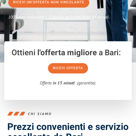
RICEVI UN'OFFERTA NON VINCOLANTE
100% non vincolante – Risposta garantita entro 15 minuti.
Ottieni
l'offerta migliore
a Bari:
RICEVI OFFERTA
Offerta
in 15 minuti
(garantita).
CHI SIAMO
Prezzi convenienti e servizio