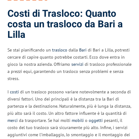
Costi di Trasloco: Quanto
costa un trasloco da Bari a
Lilla
Se stai pianificando un
trasloco
dalla
Bari
di Bari a Lilla, potresti
cercare di capire quanto potrebbe costarti. Ecco dove entra in
gioco la nostra azienda. Offriamo
servizi
di trasloco professionale
a prezzi equi, garantendo un trasloco senza problemi e senza
stress.
I
costi
di un trasloco possono variare notevolmente a seconda di
diversi fattori. Uno dei principali è la distanza tra la Bari di
partenza e la destinazione. Naturalmente, più è lunga la distanza,
più alto sarà il costo. Un altro fattore influente è la quantità di
merci
da trasportare. Se hai molti
mobili
o
oggetti
pesanti, il
costo del tuo trasloco sarà sicuramente più alto. Infine, i servizi
aggiuntivi come l’imballaggio, lo smontaggio e il montaggio dei