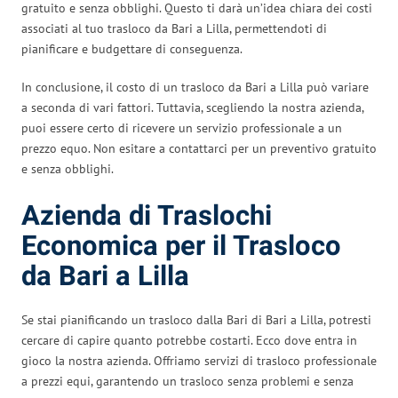
gratuito e senza obblighi. Questo ti darà un’idea chiara dei costi
associati al tuo trasloco da Bari a Lilla, permettendoti di
pianificare e budgettare di conseguenza.
In conclusione, il costo di un trasloco da Bari a Lilla può variare
a seconda di vari fattori. Tuttavia, scegliendo la nostra azienda,
puoi essere certo di ricevere un servizio professionale a un
prezzo equo. Non esitare a contattarci per un preventivo gratuito
e senza obblighi.
Azienda di Traslochi
Economica per il Trasloco
da Bari a Lilla
Se stai pianificando un trasloco dalla Bari di Bari a Lilla, potresti
cercare di capire quanto potrebbe costarti. Ecco dove entra in
gioco la nostra azienda. Offriamo servizi di trasloco professionale
a prezzi equi, garantendo un trasloco senza problemi e senza