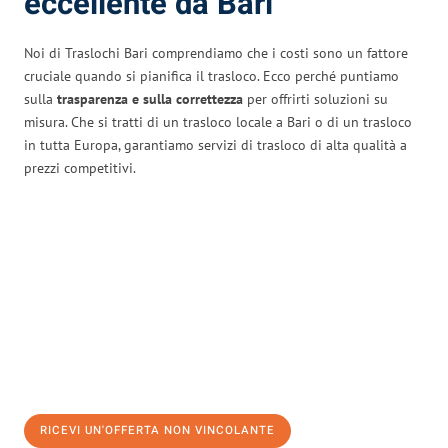
eccellente da Bari
Noi di Traslochi Bari comprendiamo che i costi sono un fattore
cruciale quando si pianifica il trasloco. Ecco perché puntiamo
sulla
trasparenza e sulla correttezza
per offrirti soluzioni su
misura. Che si tratti di un trasloco locale a Bari o di un trasloco
in tutta Europa, garantiamo servizi di trasloco di alta qualità a
prezzi competitivi.
RICEVI UN'OFFERTA NON VINCOLANTE