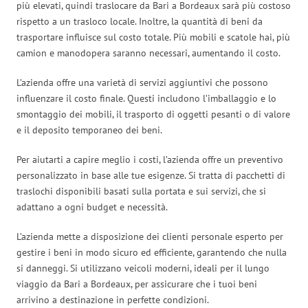
più elevati, quindi traslocare da Bari a Bordeaux sarà più costoso
rispetto a un trasloco locale. Inoltre, la quantità di beni da
trasportare influisce sul costo totale. Più mobili e scatole hai, più
camion e manodopera saranno necessari, aumentando il costo.
L’azienda offre una varietà di servizi aggiuntivi che possono
influenzare il costo finale. Questi includono l’imballaggio e lo
smontaggio dei mobili, il trasporto di oggetti pesanti o di valore
e il deposito temporaneo dei beni.
Per aiutarti a capire meglio i costi, l’azienda offre un preventivo
personalizzato in base alle tue esigenze. Si tratta di pacchetti di
traslochi disponibili basati sulla portata e sui servizi, che si
adattano a ogni budget e necessità.
L’azienda mette a disposizione dei clienti personale esperto per
gestire i beni in modo sicuro ed efficiente, garantendo che nulla
si danneggi. Si utilizzano veicoli moderni, ideali per il lungo
viaggio da Bari a Bordeaux, per assicurare che i tuoi beni
arrivino a destinazione in perfette condizioni.