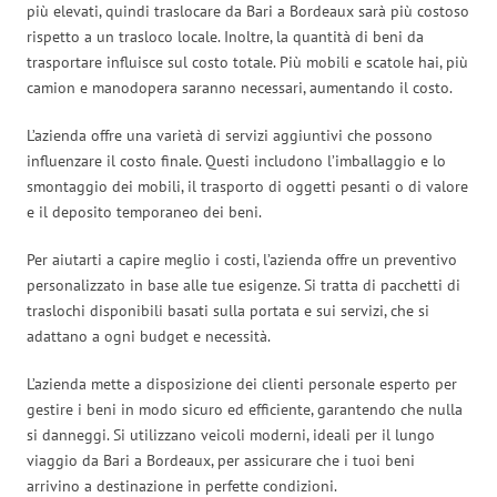
più elevati, quindi traslocare da Bari a Bordeaux sarà più costoso
rispetto a un trasloco locale. Inoltre, la quantità di beni da
trasportare influisce sul costo totale. Più mobili e scatole hai, più
camion e manodopera saranno necessari, aumentando il costo.
L’azienda offre una varietà di servizi aggiuntivi che possono
influenzare il costo finale. Questi includono l’imballaggio e lo
smontaggio dei mobili, il trasporto di oggetti pesanti o di valore
e il deposito temporaneo dei beni.
Per aiutarti a capire meglio i costi, l’azienda offre un preventivo
personalizzato in base alle tue esigenze. Si tratta di pacchetti di
traslochi disponibili basati sulla portata e sui servizi, che si
adattano a ogni budget e necessità.
L’azienda mette a disposizione dei clienti personale esperto per
gestire i beni in modo sicuro ed efficiente, garantendo che nulla
si danneggi. Si utilizzano veicoli moderni, ideali per il lungo
viaggio da Bari a Bordeaux, per assicurare che i tuoi beni
arrivino a destinazione in perfette condizioni.