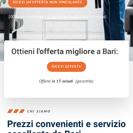
RICEVI UN'OFFERTA NON VINCOLANTE
100% non vincolante – Risposta garantita entro 15 minuti.
Ottieni
l'offerta migliore
a Bari:
RICEVI OFFERTA
Offerta
in 15 minuti
(garantita).
CHI SIAMO
Prezzi convenienti e servizio