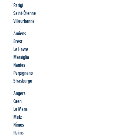
Parigi
Saint-Étienne
Villeurbanne
Amiens
Brest
Le Havre
Marsiglia
Nantes
Perpignano
Strasburgo
Angers
Caen
Le Mans
Metz
Nîmes
Reims