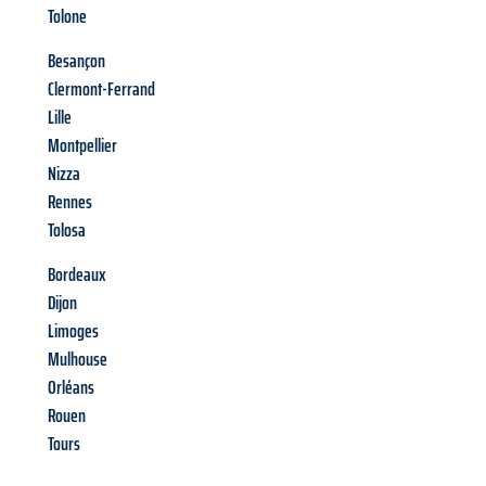
Tolone
Besançon
Clermont-Ferrand
Lille
Montpellier
Nizza
Rennes
Tolosa
Bordeaux
Dijon
Limoges
Mulhouse
Orléans
Rouen
Tours