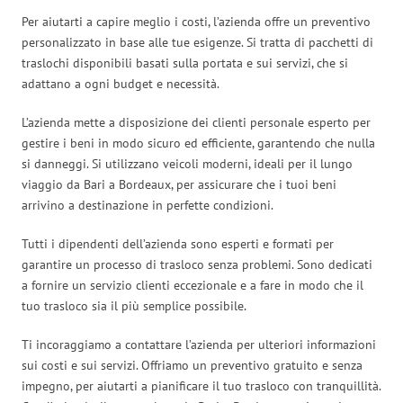
Per aiutarti a capire meglio i costi, l’azienda offre un preventivo
personalizzato in base alle tue esigenze. Si tratta di pacchetti di
traslochi disponibili basati sulla portata e sui servizi, che si
adattano a ogni budget e necessità.
L’azienda mette a disposizione dei clienti personale esperto per
gestire i beni in modo sicuro ed efficiente, garantendo che nulla
si danneggi. Si utilizzano veicoli moderni, ideali per il lungo
viaggio da Bari a Bordeaux, per assicurare che i tuoi beni
arrivino a destinazione in perfette condizioni.
Tutti i dipendenti dell’azienda sono esperti e formati per
garantire un processo di trasloco senza problemi. Sono dedicati
a fornire un servizio clienti eccezionale e a fare in modo che il
tuo trasloco sia il più semplice possibile.
Ti incoraggiamo a contattare l’azienda per ulteriori informazioni
sui costi e sui servizi. Offriamo un preventivo gratuito e senza
impegno, per aiutarti a pianificare il tuo trasloco con tranquillità.