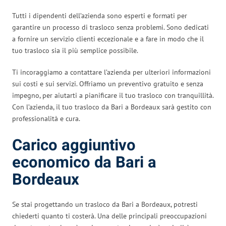
Tutti i dipendenti dell’azienda sono esperti e formati per
garantire un processo di trasloco senza problemi. Sono dedicati
a fornire un servizio clienti eccezionale e a fare in modo che il
tuo trasloco sia il più semplice possibile.
Ti incoraggiamo a contattare l’azienda per ulteriori informazioni
sui costi e sui servizi. Offriamo un preventivo gratuito e senza
impegno, per aiutarti a pianificare il tuo trasloco con tranquillità.
Con l’azienda, il tuo trasloco da Bari a Bordeaux sarà gestito con
professionalità e cura.
Carico aggiuntivo
economico da Bari a
Bordeaux
Se stai progettando un trasloco da Bari a Bordeaux, potresti
chiederti quanto ti costerà. Una delle principali preoccupazioni