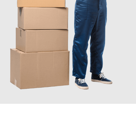
INFORMATI ORA