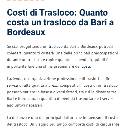
Costi di Trasloco: Quanto
costa un trasloco da Bari a
Bordeaux
Se stai progettando un
trasloco
da
Bari
a Bordeaux, potresti
chiederti quanto ti costerà. Una delle principali preoccupazioni
durante un trasloco è capire quanto si spenderà, quindi è
importante fare una stima preliminare dei
costi
.
L’azienda, un’organizzazione professionale di traslochi, offre
servizi
di alta qualità a prezzi competitivi. I costi di un trasloco
possono variare in base a diversi fattori, tra cui la distanza tra
Bari e Bordeaux, la quantità di beni da trasportare e i servizi
aggiuntivi necessari.
La distanza è uno dei principali fattori che influenzano il costo
del trasloco. Un viaggio più lungo comporta costi di carburante