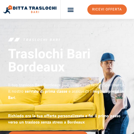
RICEVI OFFERTA
Ditta Traslochi Bari
Servizi Traslochi Bari
Costi e prezzi
TRASLOCHI BARI
Traslochi Bari
Bordeaux
Il tuo trasloco Bari Bordeaux può essere così facile! Sperimenta
il nostro
servizio di prima classe
e assicurati i
migliori prezzi in
Bari
.
Richiedo ora la tua offerta personalizzata e fai il primo passo
verso un trasloco senza stress a Bordeaux