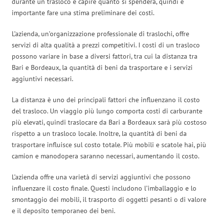
durante un trasloco è capire quanto si spenderà, quindi è
importante fare una stima preliminare dei costi.
L’azienda, un’organizzazione professionale di traslochi, offre
servizi di alta qualità a prezzi competitivi. I costi di un trasloco
possono variare in base a diversi fattori, tra cui la distanza tra
Bari e Bordeaux, la quantità di beni da trasportare e i servizi
aggiuntivi necessari.
La distanza è uno dei principali fattori che influenzano il costo
del trasloco. Un viaggio più lungo comporta costi di carburante
più elevati, quindi traslocare da Bari a Bordeaux sarà più costoso
rispetto a un trasloco locale. Inoltre, la quantità di beni da
trasportare influisce sul costo totale. Più mobili e scatole hai, più
camion e manodopera saranno necessari, aumentando il costo.
L’azienda offre una varietà di servizi aggiuntivi che possono
influenzare il costo finale. Questi includono l’imballaggio e lo
smontaggio dei mobili, il trasporto di oggetti pesanti o di valore
e il deposito temporaneo dei beni.