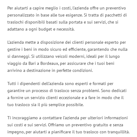
Per aiutarti a capire meglio i costi, l’azienda offre un preventivo
personalizzato in base alle tue esigenze. Si tratta di pacchetti di
traslochi disponibili basati sulla portata e sui servizi, che si
adattano a ogni budget e necessità.
L’azienda mette a disposizione dei clienti personale esperto per
gestire i beni in modo sicuro ed efficiente, garantendo che nulla
si danneggi. Si utilizzano veicoli moderni, ideali per il lungo
viaggio da Bari a Bordeaux, per assicurare che i tuoi beni
arrivino a destinazione in perfette condizioni.
Tutti i dipendenti dell’azienda sono esperti e formati per
garantire un processo di trasloco senza problemi. Sono dedicati
a fornire un servizio clienti eccezionale e a fare in modo che il
tuo trasloco sia il più semplice possibile.
Ti incoraggiamo a contattare l’azienda per ulteriori informazioni
sui costi e sui servizi. Offriamo un preventivo gratuito e senza
impegno, per aiutarti a pianificare il tuo trasloco con tranquillità.