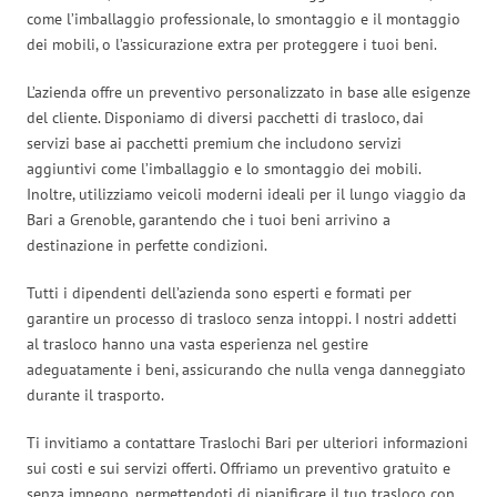
come l’imballaggio professionale, lo smontaggio e il montaggio
dei mobili, o l’assicurazione extra per proteggere i tuoi beni.
L’azienda offre un preventivo personalizzato in base alle esigenze
del cliente. Disponiamo di diversi pacchetti di trasloco, dai
servizi base ai pacchetti premium che includono servizi
aggiuntivi come l’imballaggio e lo smontaggio dei mobili.
Inoltre, utilizziamo veicoli moderni ideali per il lungo viaggio da
Bari a Grenoble, garantendo che i tuoi beni arrivino a
destinazione in perfette condizioni.
Tutti i dipendenti dell’azienda sono esperti e formati per
garantire un processo di trasloco senza intoppi. I nostri addetti
al trasloco hanno una vasta esperienza nel gestire
adeguatamente i beni, assicurando che nulla venga danneggiato
durante il trasporto.
Ti invitiamo a contattare Traslochi Bari per ulteriori informazioni
sui costi e sui servizi offerti. Offriamo un preventivo gratuito e
senza impegno, permettendoti di pianificare il tuo trasloco con