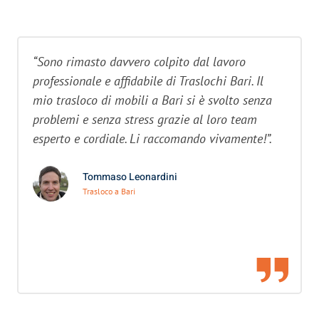
“Sono rimasto davvero colpito dal lavoro
professionale e affidabile di Traslochi Bari. Il
mio trasloco di mobili a Bari si è svolto senza
problemi e senza stress grazie al loro team
esperto e cordiale. Li raccomando vivamente!”.
Tommaso Leonardini
Trasloco a Bari