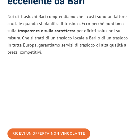
eccellente da Bari
Noi di Traslochi Bari comprendiamo che i costi sono un fattore
cruciale quando si pianifica il trasloco. Ecco perché puntiamo
sulla
trasparenza e sulla correttezza
per offrirti soluzioni su
misura. Che si tratti di un trasloco locale a Bari o di un trasloco
in tutta Europa, garantiamo servizi di trasloco di alta qualità a
prezzi competitivi.
RICEVI UN'OFFERTA NON VINCOLANTE