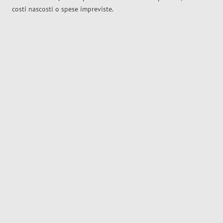
costi nascosti o spese impreviste.