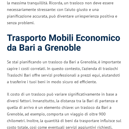
la massima tranquillità. Ricorda, un trasloco non deve essere
necessariamente stressante: con l’aiuto giusto e una
pianificazione accurata, può diventare un’esperienza positiva e
senza problemi.
Trasporto Mobili Economico
da Bari a Grenoble
Se stai pianificando un trasloco da Bari a Grenoble, è importante
capire i costi correlati. In questo contesto, l’azienda di traslochi
Traslochi Bari offre servizi professionali a prezzi equi, aiutandoti
a trasferire i tuoi beni in modo sicuro ed efficiente.
Il costo di un trasloco può variare significativamente in base a
diversi fattori. Innanzitutto, la distanza tra la Bari di partenza e
quella di arrivo è un elemento chiave: un trasloco da Bari a
Grenoble, ad esempio, comporta un viaggio di oltre 900
chilometri. Inoltre, la quantità di beni da trasportare influisce sul
costo totale, così come eventuali servizi aggiuntivi richiesti,