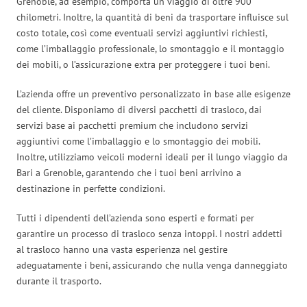
Grenoble, ad esempio, comporta un viaggio di oltre 900
chilometri. Inoltre, la quantità di beni da trasportare influisce sul
costo totale, così come eventuali servizi aggiuntivi richiesti,
come l’imballaggio professionale, lo smontaggio e il montaggio
dei mobili, o l’assicurazione extra per proteggere i tuoi beni.
L’azienda offre un preventivo personalizzato in base alle esigenze
del cliente. Disponiamo di diversi pacchetti di trasloco, dai
servizi base ai pacchetti premium che includono servizi
aggiuntivi come l’imballaggio e lo smontaggio dei mobili.
Inoltre, utilizziamo veicoli moderni ideali per il lungo viaggio da
Bari a Grenoble, garantendo che i tuoi beni arrivino a
destinazione in perfette condizioni.
Tutti i dipendenti dell’azienda sono esperti e formati per
garantire un processo di trasloco senza intoppi. I nostri addetti
al trasloco hanno una vasta esperienza nel gestire
adeguatamente i beni, assicurando che nulla venga danneggiato
durante il trasporto.