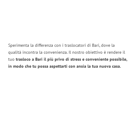
Sperimenta la differenza con i traslocatori di Bari, dove la
qualità incontra la convenienza. Il nostro obiettivo è rendere il
tuo
trasloco a Bari il più privo di stress e conveniente possibile,
in modo che tu possa aspettarti con ansia la tua nuova casa.