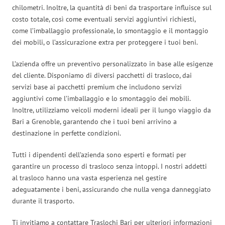
chilometri. Inoltre, la quantità di beni da trasportare influisce sul
costo totale, così come eventuali servizi aggiuntivi richiesti,
come l’imballaggio professionale, lo smontaggio e il montaggio
dei mobili, o l’assicurazione extra per proteggere i tuoi beni.
L’azienda offre un preventivo personalizzato in base alle esigenze
del cliente. Disponiamo di diversi pacchetti di trasloco, dai
servizi base ai pacchetti premium che includono servizi
aggiuntivi come l’imballaggio e lo smontaggio dei mobili.
Inoltre, utilizziamo veicoli moderni ideali per il lungo viaggio da
Bari a Grenoble, garantendo che i tuoi beni arrivino a
destinazione in perfette condizioni.
Tutti i dipendenti dell’azienda sono esperti e formati per
garantire un processo di trasloco senza intoppi. I nostri addetti
al trasloco hanno una vasta esperienza nel gestire
adeguatamente i beni, assicurando che nulla venga danneggiato
durante il trasporto.
Ti invitiamo a contattare Traslochi Bari per ulteriori informazioni