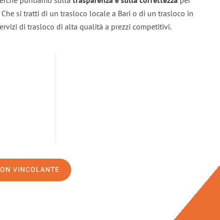
 perché puntiamo sulla
trasparenza e sulla correttezza
per
 Che si tratti di un trasloco locale a Bari o di un trasloco in
vizi di trasloco di alta qualità a prezzi competitivi.
NON VINCOLANTE