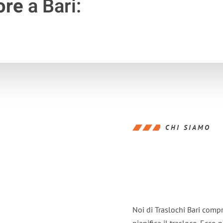
ore
a Bari:
CHI SIAMO
Noi di Traslochi Bari comp