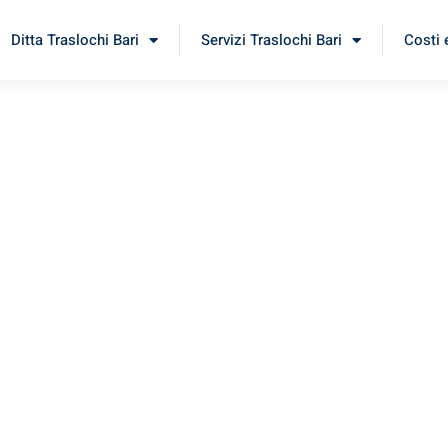
Ditta Traslochi Bari
Servizi Traslochi Bari
Costi 
Bari
rimenta il nostro
servizio