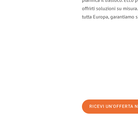
pianifica il trasloco. Ecco
offrirti soluzioni su misura.
tutta Europa, garantiamo ser
RICEVI UN'OFFERTA 