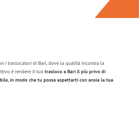
 i traslocatori di Bari, dove la qualità incontra la
ttivo è rendere il tuo
trasloco a Bari il più privo di
bile, in modo che tu possa aspettarti con ansia la tua