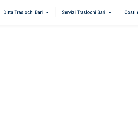
Ditta Traslochi Bari
Servizi Traslochi Bari
Costi 
Bari
erimenta il nostro