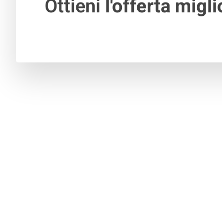
Ottieni
l'offerta migli