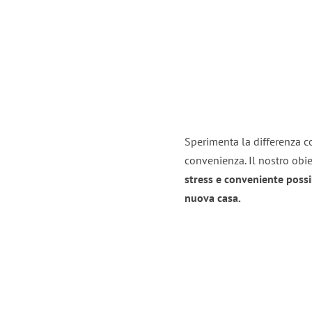
Sperimenta la differenza con
convenienza. Il nostro obie
stress e conveniente possi
nuova casa.