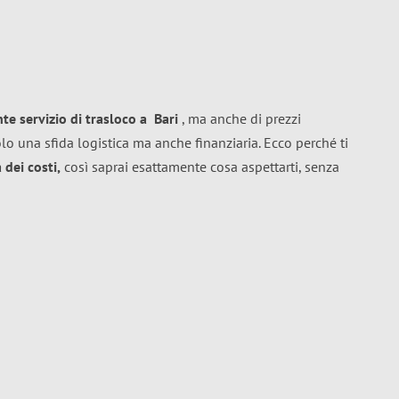
nte
servizio di trasloco
a
Bari
, ma anche di prezzi
lo una sfida logistica ma anche finanziaria. Ecco perché ti
dei costi,
così saprai esattamente cosa aspettarti, senza