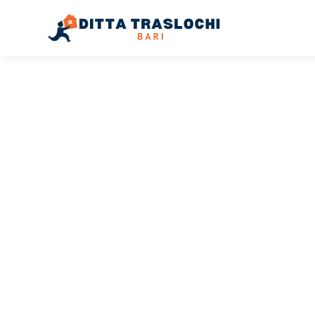
TRASLOCHI BARI
Traslochi 
Le Havre
Il tuo trasloco Bari Le Havre può essere così facile! Spe