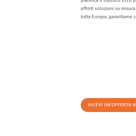
pianifica il trasloco. Ecco
offrirti soluzioni su misura.
tutta Europa, garantiamo ser
RICEVI UN'OFFERTA 