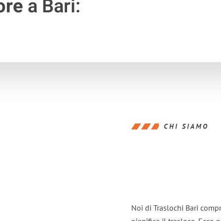
ore
a Bari:
CHI SIAMO
Noi di Traslochi Bari comp