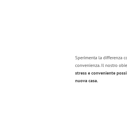
Sperimenta la differenza con
convenienza. Il nostro obie
stress e conveniente possi
nuova casa.