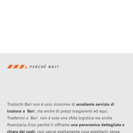
PERCHÉ NOI?
Traslochi Bari non è solo sinonimo di
eccellente
servizio di
trasloco
a
Bari
, ma anche di prezzi trasparenti ed equi.
Trasferirsi a
Bari
non è solo una sfida logistica ma anche
finanziaria. Ecco perché ti offriamo
una panoramica dettagliata e
chiara dei costi,
così saprai esattamente cosa aspettarti, senza