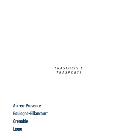
TRASLOCHI E
TRASPORTI​
Aix-en-Provence
Boulogne-Billancourt
Grenoble
Lione