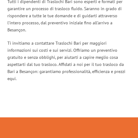
Tutti i dipendenti di Traslochi Bari sono esperti e formati per
garantire un processo di trasloco fluido. Saranno in grado di
rispondere a tutte le tue domande e di guidarti attraverso
l’intero processo, dal preventivo iniziale fino all’arrivo a
Besançon.
Ti invitiamo a contattare Traslochi Bari per maggiori
informazioni sui costi e sui servizi. Offriamo un preventivo
gratuito e senza obblighi, per aiutarti a capire meglio cosa
aspettarti dal tuo trasloco. Affidati a noi per il tuo trasloco da
Bari a Besançon: garantiamo professionalità, efficienza e prezzi
equi.
Traslochi Bari in numeri: