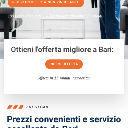
RICEVI UN'OFFERTA NON VINCOLANTE
100% non vincolante – Risposta garantita entro 15 minuti.
Ottieni
l'offerta migliore
a Bari:
RICEVI OFFERTA
Offerta
in 15 minuti
(garantita).
CHI SIAMO
Prezzi convenienti e servizio