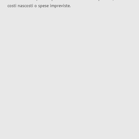
costi nascosti o spese impreviste.