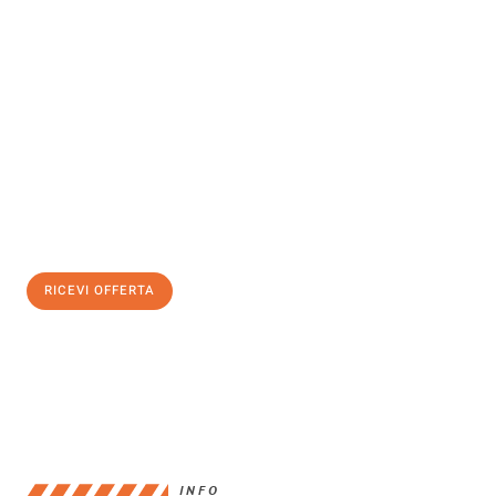
Scopri con Traslochi Bari quanto può essere
facile e senza stress
il tuo trasloco a Bari
. Il nostro team di esperti è pronto ad
assicurarti una transizione senza intoppi nella tua nuova casa.
Ottieni subito
un'offerta non vincolante
e
risparmia € 100:
RICEVI OFFERTA
0299948957
INFO