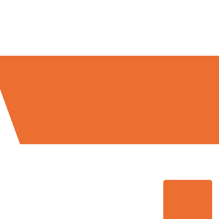
Traslochi Bari in numeri: