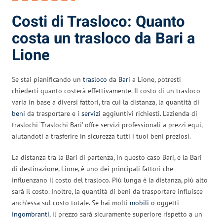
Costi di Trasloco: Quanto
costa un trasloco da Bari a
Lione
Se stai pianificando un
trasloco
da
Bari
a Lione, potresti
chiederti quanto costerà effettivamente. Il costo di un trasloco
varia in base a diversi fattori, tra cui la distanza, la quantità di
beni
da trasportare e i
servizi
aggiuntivi richiesti. L’azienda di
traslochi ‘Traslochi Bari’ offre servizi professionali a prezzi equi,
aiutandoti a trasferire in sicurezza tutti i tuoi beni preziosi.
La distanza tra la Bari di partenza, in questo caso Bari, e la Bari
di destinazione, Lione, è uno dei principali fattori che
influenzano il costo del trasloco. Più lunga è la distanza, più alto
sarà il costo. Inoltre, la quantità di beni da trasportare influisce
anch’essa sul costo totale. Se hai molti
mobili
o oggetti
ingombranti
, il prezzo sarà sicuramente superiore rispetto a un