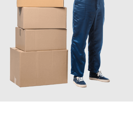
INFORMATI ORA