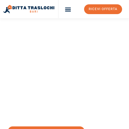
RICEVI OFFERTA
Ditta Traslochi Bari
Servizi Traslochi Bari
Costi e prezzi
TRASLOCHI BARI
Traslochi Bari
Lione
Il tuo trasloco Bari Lione può essere così facile! Sperimenta il
nostro
servizio di prima classe
e assicurati i
migliori prezzi in
Bari
.
Richiedo ora la tua offerta personalizzata e fai il primo passo
verso un trasloco senza stress a Lione