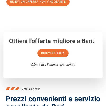
RICEVI UN'OFFERTA NON VINCOLANTE
100% non vincolante – Risposta garantita entro 15 minuti.
Ottieni
l'offerta migliore
a Bari:
RICEVI OFFERTA
Offerta
in 15 minuti
(garantita).
CHI SIAMO
Prezzi convenienti e servizio