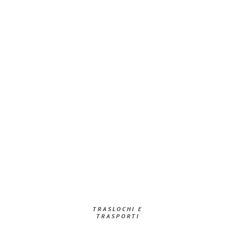
TRASLOCHI E
TRASPORTI​