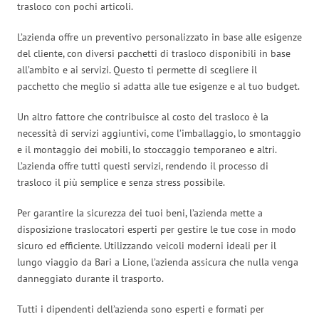
trasloco con pochi articoli.
L’azienda offre un preventivo personalizzato in base alle esigenze
del cliente, con diversi pacchetti di trasloco disponibili in base
all’ambito e ai servizi. Questo ti permette di scegliere il
pacchetto che meglio si adatta alle tue esigenze e al tuo budget.
Un altro fattore che contribuisce al costo del trasloco è la
necessità di servizi aggiuntivi, come l’imballaggio, lo smontaggio
e il montaggio dei mobili, lo stoccaggio temporaneo e altri.
L’azienda offre tutti questi servizi, rendendo il processo di
trasloco il più semplice e senza stress possibile.
Per garantire la sicurezza dei tuoi beni, l’azienda mette a
disposizione traslocatori esperti per gestire le tue cose in modo
sicuro ed efficiente. Utilizzando veicoli moderni ideali per il
lungo viaggio da Bari a Lione, l’azienda assicura che nulla venga
danneggiato durante il trasporto.
Tutti i dipendenti dell’azienda sono esperti e formati per