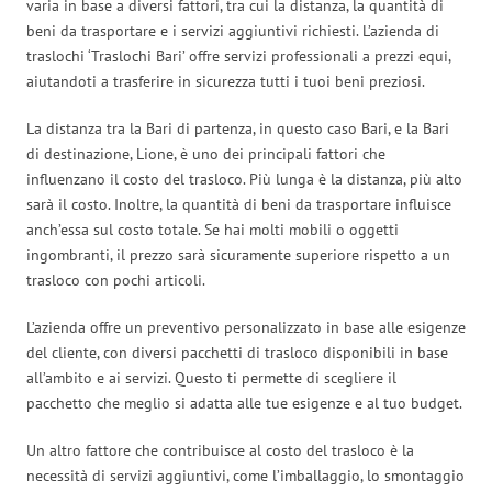
varia in base a diversi fattori, tra cui la distanza, la quantità di
beni da trasportare e i servizi aggiuntivi richiesti. L’azienda di
traslochi ‘Traslochi Bari’ offre servizi professionali a prezzi equi,
aiutandoti a trasferire in sicurezza tutti i tuoi beni preziosi.
La distanza tra la Bari di partenza, in questo caso Bari, e la Bari
di destinazione, Lione, è uno dei principali fattori che
influenzano il costo del trasloco. Più lunga è la distanza, più alto
sarà il costo. Inoltre, la quantità di beni da trasportare influisce
anch’essa sul costo totale. Se hai molti mobili o oggetti
ingombranti, il prezzo sarà sicuramente superiore rispetto a un
trasloco con pochi articoli.
L’azienda offre un preventivo personalizzato in base alle esigenze
del cliente, con diversi pacchetti di trasloco disponibili in base
all’ambito e ai servizi. Questo ti permette di scegliere il
pacchetto che meglio si adatta alle tue esigenze e al tuo budget.
Un altro fattore che contribuisce al costo del trasloco è la
necessità di servizi aggiuntivi, come l’imballaggio, lo smontaggio