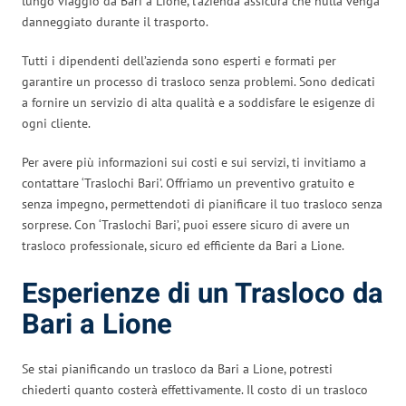
lungo viaggio da Bari a Lione, l’azienda assicura che nulla venga
danneggiato durante il trasporto.
Tutti i dipendenti dell’azienda sono esperti e formati per
garantire un processo di trasloco senza problemi. Sono dedicati
a fornire un servizio di alta qualità e a soddisfare le esigenze di
ogni cliente.
Per avere più informazioni sui costi e sui servizi, ti invitiamo a
contattare ‘Traslochi Bari’. Offriamo un preventivo gratuito e
senza impegno, permettendoti di pianificare il tuo trasloco senza
sorprese. Con ‘Traslochi Bari’, puoi essere sicuro di avere un
trasloco professionale, sicuro ed efficiente da Bari a Lione.
Esperienze di un Trasloco da
Bari a Lione
Se stai pianificando un trasloco da Bari a Lione, potresti
chiederti quanto costerà effettivamente. Il costo di un trasloco