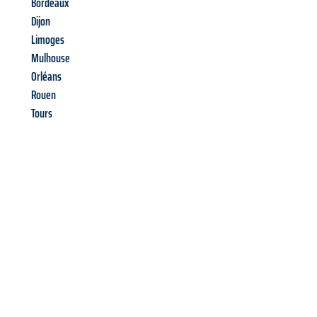
Bordeaux
Dijon
Limoges
Mulhouse
Orléans
Rouen
Tours
Richiedi ora la tua
offerta
al
miglior
prezzo !
Inviateci adesso la vostra richiesta non vincolante e
assicuratevi la vostra
offerta di trasloco per le vostre esigenze