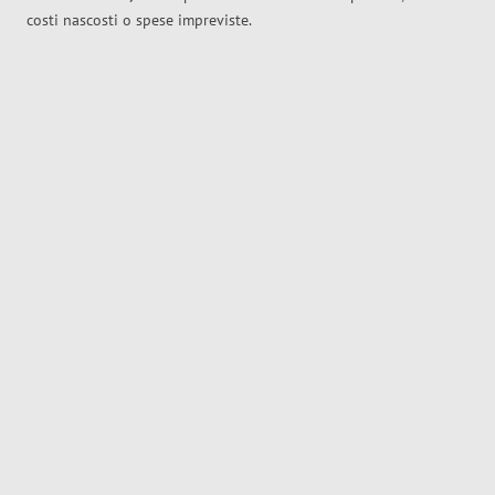
costi nascosti o spese impreviste.