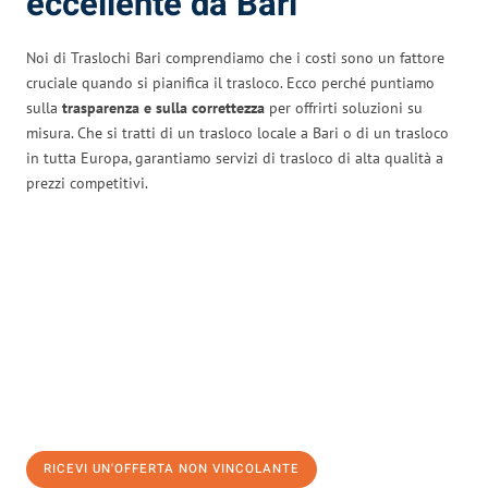
eccellente da Bari
Noi di Traslochi Bari comprendiamo che i costi sono un fattore
cruciale quando si pianifica il trasloco. Ecco perché puntiamo
sulla
trasparenza e sulla correttezza
per offrirti soluzioni su
misura. Che si tratti di un trasloco locale a Bari o di un trasloco
in tutta Europa, garantiamo servizi di trasloco di alta qualità a
prezzi competitivi.
RICEVI UN'OFFERTA NON VINCOLANTE