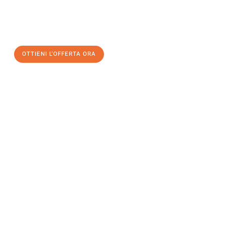
a Bari
al miglior prezzo! Approfitta dell’occasione per
un
trasloco senza stress
e con il massimo comfort:
OTTIENI L'OFFERTA ORA