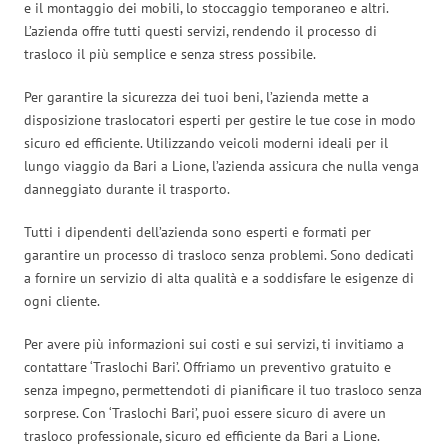
e il montaggio dei mobili, lo stoccaggio temporaneo e altri.
L’azienda offre tutti questi servizi, rendendo il processo di
trasloco il più semplice e senza stress possibile.
Per garantire la sicurezza dei tuoi beni, l’azienda mette a
disposizione traslocatori esperti per gestire le tue cose in modo
sicuro ed efficiente. Utilizzando veicoli moderni ideali per il
lungo viaggio da Bari a Lione, l’azienda assicura che nulla venga
danneggiato durante il trasporto.
Tutti i dipendenti dell’azienda sono esperti e formati per
garantire un processo di trasloco senza problemi. Sono dedicati
a fornire un servizio di alta qualità e a soddisfare le esigenze di
ogni cliente.
Per avere più informazioni sui costi e sui servizi, ti invitiamo a
contattare ‘Traslochi Bari’. Offriamo un preventivo gratuito e
senza impegno, permettendoti di pianificare il tuo trasloco senza
sorprese. Con ‘Traslochi Bari’, puoi essere sicuro di avere un
trasloco professionale, sicuro ed efficiente da Bari a Lione.