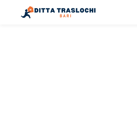
TRASLOCHI BARI
Traslochi 
Viransehir
Il tuo trasloco Bari Viransehir può essere così facile! Sp