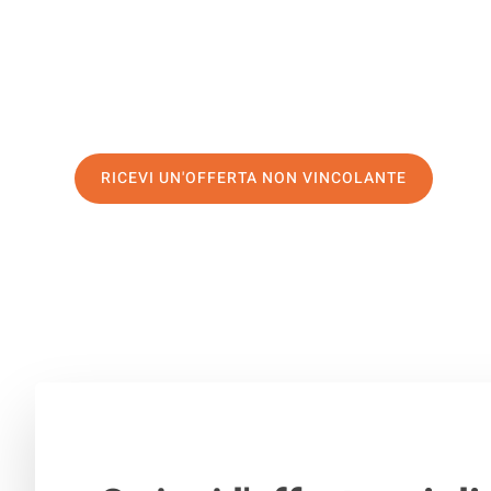
servizio di prima classe
e assicurati i
migliori prezzi in B
Richiedo ora la tua offerta personalizzata e fai il prim
trasloco senza stress a Viransehir
RICEVI UN'OFFERTA NON VINCOLANTE
100% non vincolante – Risposta garantita entro 15 minuti.