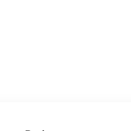
ari
.
o passo verso un