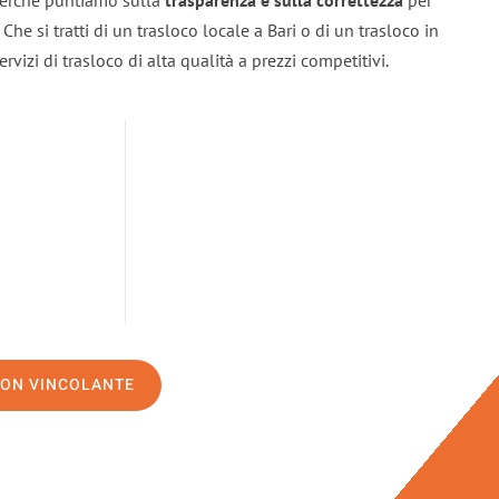
 perché puntiamo sulla
trasparenza e sulla correttezza
per
 Che si tratti di un trasloco locale a Bari o di un trasloco in
vizi di trasloco di alta qualità a prezzi competitivi.
NON VINCOLANTE