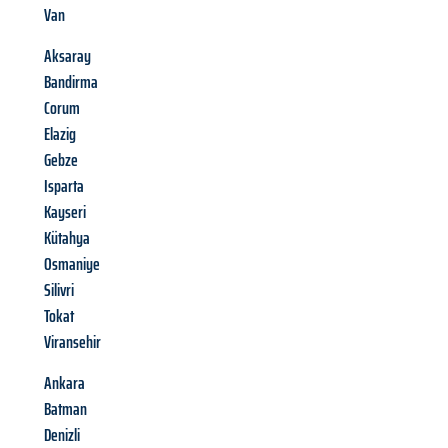
Van
Aksaray
Bandirma
Corum
Elazig
Gebze
Isparta
Kayseri
Kütahya
Osmaniye
Silivri
Tokat
Viransehir
Ankara
Batman
Denizli