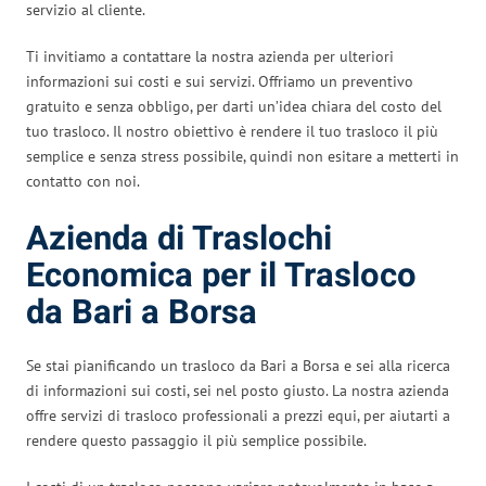
servizio al cliente.
Ti invitiamo a contattare la nostra azienda per ulteriori
informazioni sui costi e sui servizi. Offriamo un preventivo
gratuito e senza obbligo, per darti un’idea chiara del costo del
tuo trasloco. Il nostro obiettivo è rendere il tuo trasloco il più
semplice e senza stress possibile, quindi non esitare a metterti in
contatto con noi.
Azienda di Traslochi
Economica per il Trasloco
da Bari a Borsa
Se stai pianificando un trasloco da Bari a Borsa e sei alla ricerca
di informazioni sui costi, sei nel posto giusto. La nostra azienda
offre servizi di trasloco professionali a prezzi equi, per aiutarti a
rendere questo passaggio il più semplice possibile.