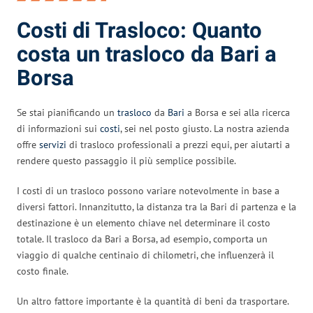
Costi di Trasloco: Quanto
costa un trasloco da Bari a
Borsa
Se stai pianificando un
trasloco
da
Bari
a Borsa e sei alla ricerca
di informazioni sui
costi
, sei nel posto giusto. La nostra azienda
offre
servizi
di trasloco professionali a prezzi equi, per aiutarti a
rendere questo passaggio il più semplice possibile.
I costi di un trasloco possono variare notevolmente in base a
diversi fattori. Innanzitutto, la distanza tra la Bari di partenza e la
destinazione è un elemento chiave nel determinare il costo
totale. Il trasloco da Bari a Borsa, ad esempio, comporta un
viaggio di qualche centinaio di chilometri, che influenzerà il
costo finale.
Un altro fattore importante è la quantità di beni da trasportare.