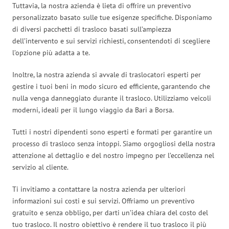
Tuttavia, la nostra azienda è lieta di offrire un preventivo
personalizzato basato sulle tue esigenze specifiche. Disponiamo
di diversi pacchetti di trasloco basati sull’ampiezza
dell’intervento e sui servizi richiesti, consentendoti di scegliere
l’opzione più adatta a te.
Inoltre, la nostra azienda si avvale di traslocatori esperti per
gestire i tuoi beni in modo sicuro ed efficiente, garantendo che
nulla venga danneggiato durante il trasloco. Utilizziamo veicoli
moderni, ideali per il lungo viaggio da Bari a Borsa.
Tutti i nostri dipendenti sono esperti e formati per garantire un
processo di trasloco senza intoppi. Siamo orgogliosi della nostra
attenzione al dettaglio e del nostro impegno per l’eccellenza nel
servizio al cliente.
Ti invitiamo a contattare la nostra azienda per ulteriori
informazioni sui costi e sui servizi. Offriamo un preventivo
gratuito e senza obbligo, per darti un’idea chiara del costo del
tuo trasloco. Il nostro obiettivo è rendere il tuo trasloco il più