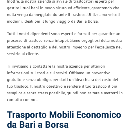
Inoltre, la nostra azienda si avvale di traslocatori esperti per
gestire i tuoi beni in modo sicuro ed efficiente, garantendo che
nulla venga danneggiato durante il trasloco. Utilizziamo veicoli
moderni, ideali per il lungo viaggio da Bari a Borsa.
Tutti i nostri dipendenti sono esperti e formati per garantire un
processo di trasloco senza intoppi. Siamo orgogliosi della nostra
attenzione al dettaglio e del nostro impegno per l’eccellenza nel
servizio al cliente.
Ti invitiamo a contattare la nostra azienda per ulteriori
informazioni sui costi e sui servizi. Offriamo un preventivo
gratuito e senza obbligo, per darti un’idea chiara del costo del
tuo trasloco. Il nostro obiettivo è rendere il tuo trasloco il più
semplice e senza stress possibile, quindi non esitare a metterti in
contatto con noi.
Trasporto Mobili Economico
da Bari a Borsa