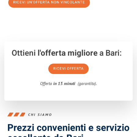
RICEVI UN'OFFERTA NON VINCOLANTE
100% non vincolante – Risposta garantita entro 15 minuti.
Ottieni
l'offerta migliore
a Bari:
RICEVI OFFERTA
Offerta
in 15 minuti
(garantita).
CHI SIAMO
Prezzi convenienti e servizio