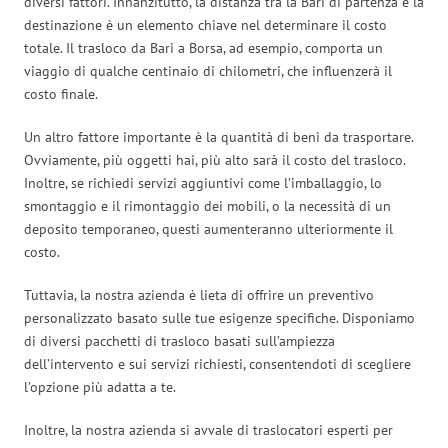
diversi fattori. Innanzitutto, la distanza tra la Bari di partenza e la
destinazione è un elemento chiave nel determinare il costo
totale. Il trasloco da Bari a Borsa, ad esempio, comporta un
viaggio di qualche centinaio di chilometri, che influenzerà il
costo finale.
Un altro fattore importante è la quantità di beni da trasportare.
Ovviamente, più oggetti hai, più alto sarà il costo del trasloco.
Inoltre, se richiedi servizi aggiuntivi come l’imballaggio, lo
smontaggio e il rimontaggio dei mobili, o la necessità di un
deposito temporaneo, questi aumenteranno ulteriormente il
costo.
Tuttavia, la nostra azienda è lieta di offrire un preventivo
personalizzato basato sulle tue esigenze specifiche. Disponiamo
di diversi pacchetti di trasloco basati sull’ampiezza
dell’intervento e sui servizi richiesti, consentendoti di scegliere
l’opzione più adatta a te.
Inoltre, la nostra azienda si avvale di traslocatori esperti per