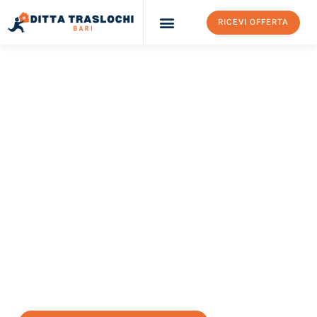
RICEVI OFFERTA
Ditta Traslochi Bari
Servizi Traslochi Bari
Costi e prezzi
TRASLOCHI BARI
Traslochi Bari
Bursa
Il tuo trasloco Bari Bursa può essere così facile! Sperimenta il
nostro
servizio di prima classe
e assicurati i
migliori prezzi in
Bari
.
Richiedo ora la tua offerta personalizzata e fai il primo passo
verso un trasloco senza stress a Bursa