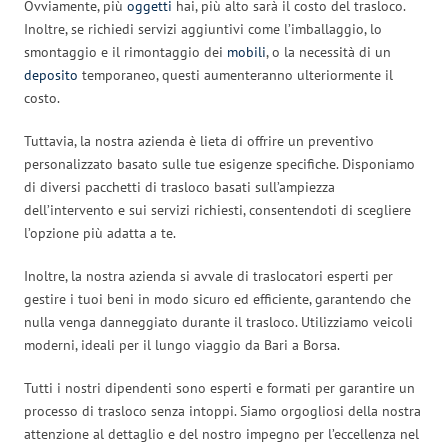
Ovviamente, più
oggetti
hai, più alto sarà il costo del trasloco.
Inoltre, se richiedi servizi aggiuntivi come l’imballaggio, lo
smontaggio e il rimontaggio dei
mobili
, o la necessità di un
deposito
temporaneo, questi aumenteranno ulteriormente il
costo.
Tuttavia, la nostra azienda è lieta di offrire un preventivo
personalizzato basato sulle tue esigenze specifiche. Disponiamo
di diversi pacchetti di trasloco basati sull’ampiezza
dell’intervento e sui servizi richiesti, consentendoti di scegliere
l’opzione più adatta a te.
Inoltre, la nostra azienda si avvale di traslocatori esperti per
gestire i tuoi beni in modo sicuro ed efficiente, garantendo che
nulla venga danneggiato durante il trasloco. Utilizziamo veicoli
moderni, ideali per il lungo viaggio da Bari a Borsa.
Tutti i nostri dipendenti sono esperti e formati per garantire un
processo di trasloco senza intoppi. Siamo orgogliosi della nostra
attenzione al dettaglio e del nostro impegno per l’eccellenza nel