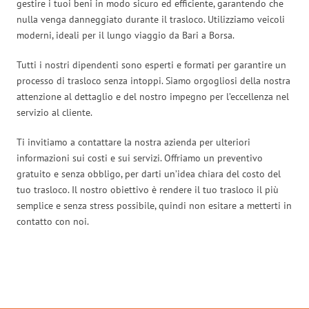
gestire i tuoi beni in modo sicuro ed efficiente, garantendo che
nulla venga danneggiato durante il trasloco. Utilizziamo veicoli
moderni, ideali per il lungo viaggio da Bari a Borsa.
Tutti i nostri dipendenti sono esperti e formati per garantire un
processo di trasloco senza intoppi. Siamo orgogliosi della nostra
attenzione al dettaglio e del nostro impegno per l’eccellenza nel
servizio al cliente.
Ti invitiamo a contattare la nostra azienda per ulteriori
informazioni sui costi e sui servizi. Offriamo un preventivo
gratuito e senza obbligo, per darti un’idea chiara del costo del
tuo trasloco. Il nostro obiettivo è rendere il tuo trasloco il più
semplice e senza stress possibile, quindi non esitare a metterti in
contatto con noi.
Traslochi Bari in numeri: